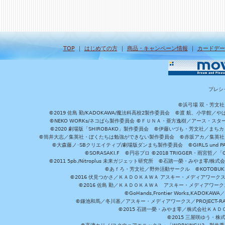
TOP
｜
はじめての方
｜
商品・キャンペーン情報
｜
カードデー
プレシ
©浜弓場 双・芳文
©2019 佐島 勤/KADOKAWA/魔法科高校2製作委員会 ©渡 航、小学
©NEKO WORKs/ネコぱら製作委員会 ©ＦＵＮＡ・亜方逸樹／アース・スタ
©2020 劇場版「SHIROBAKO」製作委員会 ©伊藤いづも・芳文社／まちカ
©筒井大志／集英社・ぼくたちは勉強ができない製作委員会 ©赤坂アカ／集英社・かぐ
©大森藤ノ･SBクリエイティブ/劇場版ダンまち製作委員会 ©GIRLS und P
©SORASAKI.F ©円谷プロ ©2018 TRIGGER・雨宮哲／
©2011 5pb./Nitroplus 未来ガジェット研究所 ©石踏一榮・みやま零
©あｆろ・芳文社／野外活動サークル ©KOTOBUKIYA /
©2016 伏見つかさ／ＫＡＤＯＫＡＷＡ アスキー・メディアワーク
©2016 佐島 勤／ＫＡＤＯＫＡＷＡ アスキー・メディアワークス刊
©GoHands,Frontier Works,KADO
©鎌池和馬／冬川基／アスキー・メディアワークス／PROJECT-RAI
©2015 石踏一榮・みやま零／株式会社ＫＡ
©2015 三屋咲ゆう・株