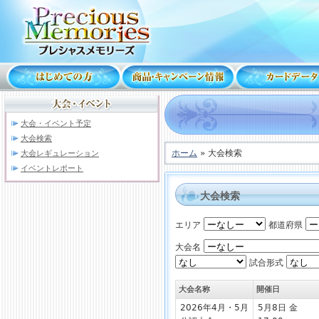
大会・イベント予定
大会検索
ホーム
» 大会検索
大会レギュレーション
イベントレポート
大会検索
エリア
都道府県
大会名
試合形式
大会名称
開催日
2026年4月・5月
5月8日 金