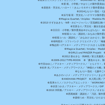
©高津カリノ/スクウェアエニックス・「WORKING!!3」製作
©渡 航、小学館／やはりこの製作委員会はまちがっ
©原悠衣・芳文社／ハロー！！きんいろモザイク製作委員会 ©
©2014なもり/一迅社・七
©浜弓場 双・芳文社／ハナヤマタ製作委
©Magica Quartet／Aniplex・Madoka 
©2013 すずきあきら・Niθ・ホビージャパン／百花繚乱S
©宮原るり／芳文社・藤女生徒
©日日日・小学館／製作委員会＠がんばらない ©KADOKA
©桜場コハル・講談社／みなみけ製作委
©桜場コハル・講談社／「みなみけ おかえり」製
©裕時悠示・ソフトバンク クリエイティブ／「俺修
©鴨志田一/アスキー・メディアワークス/さくら荘製作委員会 ©Cr
©Magica Quartet／Aniplex・Mad
©GIRLS und PANZER Pr
©2012 葵せきな・狗神煌／富士見書房
©2009-2012 TYPE-MOON ©「夏色キ
©竹宮ゆゆこ／アスキー・メディアワークス／「とらドラ！」製作
©杉井 光／アスキー・メディアワークス／『神様のメモ帳』製
©なもり/一迅社・七森中ご
©あさのハジメ・メディアファクトリー／まよチ
©ANOHANA PROJECT ©入間
©高津カリノ／スクウェアエニックス・「WORKING!!」製作委員
©伏見つかさ／アスキー・メディアワークス／OIP 
©2010 沖田雅／アスキー・メディアワークス／オオ
©西尾維新・講談社 / 「刀語」製
©蒼樹うめ・芳文社／ひだま
当ホームページに記載されている全ての