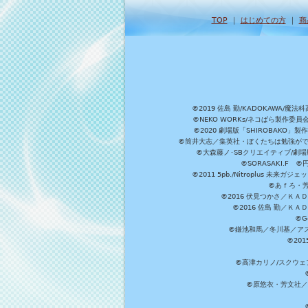
TOP
｜
はじめての方
｜
商
©2019 佐島 勤/KADOKAW
©NEKO WORKs/ネコぱら製作委
©2020 劇場版「SHIROBAKO
©筒井大志／集英社・ぼくたちは勉強ができ
©大森藤ノ･SBクリエイティブ/劇場版
©SORASAKI.F 
©2011 5pb./Nitroplus
©あｆろ・芳文
©2016 伏見つかさ／Ｋ
©2016 佐島 勤／Ｋ
©G
©鎌池和馬／冬川基／アスキ
©20
©高津カリノ/スクウェア
©原悠衣・芳文社／