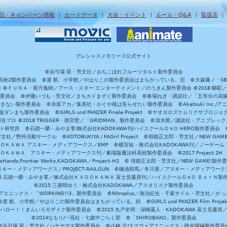
品・キャンペーン情報
｜
カードデータ
｜
大会・イベント
｜
ルール・Q&A
｜
取扱店
プレシャスメモリーズ公式サイト
©浜弓場 双・芳文社／おちこぼれフルーツタルト製作委員会
A/魔法科高校2製作委員会 ©渡 航、小学館／やはりこの製作委員会はまちがっている。完 ©大森藤ノ・S
員会 ©ＦＵＮＡ・亜方逸樹／アース・スター エンターテイメント／のうきん製作委員会 ©2018 駱駝
」製作委員会 ©伊藤いづも・芳文社／まちカドまぞく製作委員会 ©春場ねぎ・講談社／「五等分の花嫁」製作
ない製作委員会 ©赤坂アカ／集英社・かぐや様は告らせたい製作委員会 ©Akatsuki Inc./
ダンまち製作委員会 ©GIRLS und PANZER Finale Projekt ©ヤオヨロズケムリクサプ
©円谷プロ ©2018 TRIGGER・雨宮哲／「GRIDMAN」製作委員会 ©清水茜／講談社・アニプレックス・da
 未来ガジェット研究所 ©石踏一榮・みやま零/株式会社KADOKAWA刊/ハイスクールＤ×Ｄ HERO製作委
社／野外活動サークル ©KOTOBUKIYA / FAGirl Project ©得能正太郎・芳文社／NEW GAM
ＡＤＯＫＡＷＡ アスキー・メディアワークス／EMP ©榎宮祐・株式会社KADOKAWA刊／ノーゲーム
ＡＤＯＫＡＷＡ アスキー・メディアワークス刊／劇場版魔法科高校製作委員会 ©2017 Project 2H
oHands,Frontier Works,KADOKAWA／Project-HS © 得能正太郎・芳文社／NEW GAME!製作
ー・メディアワークス／PROJECT-RAILGUN ©鎌池和馬／冬川基／アスキー・メディアワークス／PRO
15 石踏一榮・みやま零／株式会社ＫＡＤＯＫＡＷＡ 富士見書房刊／ハイスクールＤ×Ｄ ＢｏｒＮ製
©2015 三屋咲ゆう・株式会社KADOKAWA／アスタリスク製作委員会
エニックス・「WORKING!!3」製作委員会 ©Nitroplus／海法紀光・千葉サドル・芳文社／
©渡 航、小学館／やはりこの製作委員会はまちがっている。続 ©GIRLS und PANZER Film Projek
ハロー！！きんいろモザイク製作委員会 ©2015 丸戸史明・深崎暮人・KADOKAWA 富士見書房
©2014なもり/一迅社・七森中ごらく部 ©「SHIROBAKO」製作委員会
©浜弓場 双・芳文社／ハナヤマタ製作委員会 ©小林 立/スクウェアエニックス・咲全国編製作委員