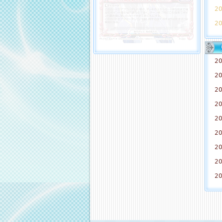
20
20
20
20
20
20
20
20
20
20
20