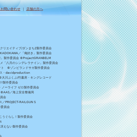
｜
お問い合わせ
｜
店舗の方へ
Bクリエイティブ/ダンまち2製作委員会
／KADOKAWA／「俺好き」製作委員会
委員会 ©ProjectGRANBELM
アニメ「八月のシンデレラナイン」製作委員会
ロジェクト ©ゾンビランドサガ製作委員会
vidproduction
員会 ©大川ぶくぶ/竹書房・キングレコード
E!!製作委員会
・ノーライフ ゼロ製作委員会
 ©AAS／海上安全整備局
委員会
JECT-RAILGUN S
作委員会
がっこうぐらし！製作委員会
t
／冴えない製作委員会
会