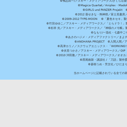
©鴨志田一/アスキー・メディアワークス/さくら荘製作委員会 ©Cr
©Magica Quartet／Aniplex・Mad
©GIRLS und PANZER Pr
©2012 葵せきな・狗神煌／富士見書房
©2009-2012 TYPE-MOON ©「夏色キ
©竹宮ゆゆこ／アスキー・メディアワークス／「とらドラ！」製作
©杉井 光／アスキー・メディアワークス／『神様のメモ帳』製
©なもり/一迅社・七森中ご
©あさのハジメ・メディアファクトリー／まよチ
©ANOHANA PROJECT ©入間
©高津カリノ／スクウェアエニックス・「WORKING!!」製作委員
©伏見つかさ／アスキー・メディアワークス／OIP 
©2010 沖田雅／アスキー・メディアワークス／オオ
©西尾維新・講談社 / 「刀語」製
©蒼樹うめ・芳文社／ひだま
当ホームページに記載されている全ての