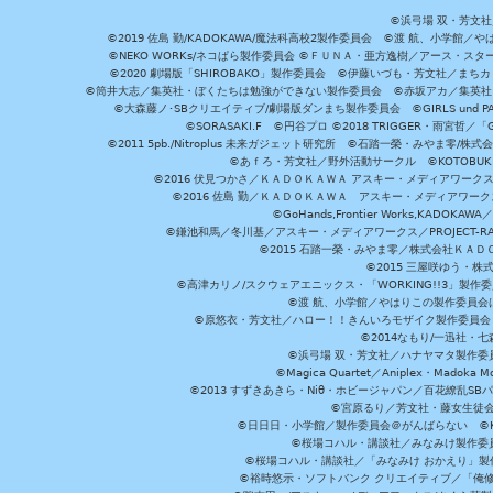
©浜弓場 双・芳文
©2019 佐島 勤/KADOKAWA/魔法科高校2製作委員会 ©渡 航、小学
©NEKO WORKs/ネコぱら製作委員会 ©ＦＵＮＡ・亜方逸樹／アース・スタ
©2020 劇場版「SHIROBAKO」製作委員会 ©伊藤いづも・芳文社／まちカ
©筒井大志／集英社・ぼくたちは勉強ができない製作委員会 ©赤坂アカ／集英社・かぐ
©大森藤ノ･SBクリエイティブ/劇場版ダンまち製作委員会 ©GIRLS und P
©SORASAKI.F ©円谷プロ ©2018 TRIGGER・雨宮哲／
©2011 5pb./Nitroplus 未来ガジェット研究所 ©石踏一榮・みやま零
©あｆろ・芳文社／野外活動サークル ©KOTOBUKIYA /
©2016 伏見つかさ／ＫＡＤＯＫＡＷＡ アスキー・メディアワーク
©2016 佐島 勤／ＫＡＤＯＫＡＷＡ アスキー・メディアワークス刊
©GoHands,Frontier Works,KADO
©鎌池和馬／冬川基／アスキー・メディアワークス／PROJECT-RAI
©2015 石踏一榮・みやま零／株式会社ＫＡ
©2015 三屋咲ゆう・株
©高津カリノ/スクウェアエニックス・「WORKING!!3」製作
©渡 航、小学館／やはりこの製作委員会はまちがっ
©原悠衣・芳文社／ハロー！！きんいろモザイク製作委員会 ©
©2014なもり/一迅社・七
©浜弓場 双・芳文社／ハナヤマタ製作委
©Magica Quartet／Aniplex・Madoka 
©2013 すずきあきら・Niθ・ホビージャパン／百花繚乱S
©宮原るり／芳文社・藤女生徒
©日日日・小学館／製作委員会＠がんばらない ©KADOKA
©桜場コハル・講談社／みなみけ製作委
©桜場コハル・講談社／「みなみけ おかえり」製
©裕時悠示・ソフトバンク クリエイティブ／「俺修