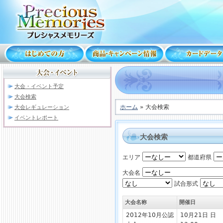
大会・イベント予定
大会検索
ホーム
» 大会検索
大会レギュレーション
イベントレポート
大会検索
エリア
都道府県
大会名
試合形式
大会名称
開催日
2012年10月公認
10月21日 日