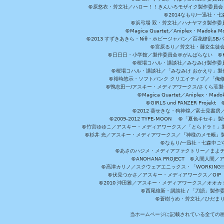
©原悠衣・芳文社／ハロー！！きんいろモザイク製作委員会 ©
©2014なもり/一迅社・七
©浜弓場 双・芳文社／ハナヤマタ製作委
©Magica Quartet／Aniplex・Madoka 
©2013 すずきあきら・Niθ・ホビージャパン／百花繚乱S
©宮原るり／芳文社・藤女生徒
©日日日・小学館／製作委員会＠がんばらない ©KADOKA
©桜場コハル・講談社／みなみけ製作委
©桜場コハル・講談社／「みなみけ おかえり」製
©裕時悠示・ソフトバンク クリエイティブ／「俺修
©鴨志田一/アスキー・メディアワークス/さくら荘製作委員会 ©Cr
©Magica Quartet／Aniplex・Mad
©GIRLS und PANZER Pr
©2012 葵せきな・狗神煌／富士見書房
©2009-2012 TYPE-MOON ©「夏色キ
©竹宮ゆゆこ／アスキー・メディアワークス／「とらドラ！」製作
©杉井 光／アスキー・メディアワークス／『神様のメモ帳』製
©なもり/一迅社・七森中ご
©あさのハジメ・メディアファクトリー／まよチ
©ANOHANA PROJECT ©入間
©高津カリノ／スクウェアエニックス・「WORKING!!」製作委員
©伏見つかさ／アスキー・メディアワークス／OIP 
©2010 沖田雅／アスキー・メディアワークス／オオ
©西尾維新・講談社 / 「刀語」製
©蒼樹うめ・芳文社／ひだま
当ホームページに記載されている全ての