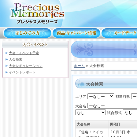
大会・イベント予定
大会検索
ホーム
» 大会検索
大会レギュレーション
イベントレポート
大会検索
エリア
都道府県
大会名
試合形式
大会名称
開催日
『侵略！？イカ
10月3日 水