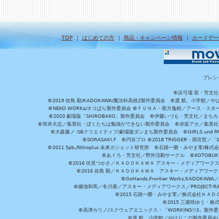
TOP
｜
はじめての方
｜
商品・キャンペーン情報
｜
カードデー
プレシ
©浜弓場 双・芳文
©2019 佐島 勤/KADOKAWA/魔法科高校2製作委員会 ©渡 航、小学
©NEKO WORKs/ネコぱら製作委員会 ©ＦＵＮＡ・亜方逸樹／アース・スタ
©2020 劇場版「SHIROBAKO」製作委員会 ©伊藤いづも・芳文社／まちカ
©筒井大志／集英社・ぼくたちは勉強ができない製作委員会 ©赤坂アカ／集英社・かぐ
©大森藤ノ･SBクリエイティブ/劇場版ダンまち製作委員会 ©GIRLS und P
©SORASAKI.F ©円谷プロ ©2018 TRIGGER・雨宮哲／
©2011 5pb./Nitroplus 未来ガジェット研究所 ©石踏一榮・みやま零
©あｆろ・芳文社／野外活動サークル ©KOTOBUKIYA /
©2016 伏見つかさ／ＫＡＤＯＫＡＷＡ アスキー・メディアワーク
©2016 佐島 勤／ＫＡＤＯＫＡＷＡ アスキー・メディアワークス刊
©GoHands,Frontier Works,KADO
©鎌池和馬／冬川基／アスキー・メディアワークス／PROJECT-RAI
©2015 石踏一榮・みやま零／株式会社ＫＡ
©2015 三屋咲ゆう・株
©高津カリノ/スクウェアエニックス・「WORKING!!3」製作
©渡 航、小学館／やはりこの製作委員会はまちがっ