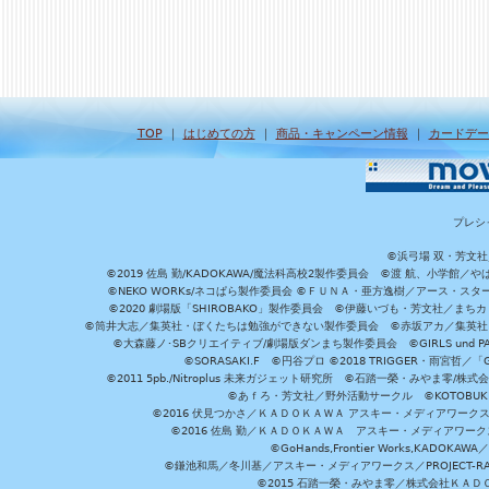
TOP
｜
はじめての方
｜
商品・キャンペーン情報
｜
カードデー
プレシ
©浜弓場 双・芳文
©2019 佐島 勤/KADOKAWA/魔法科高校2製作委員会 ©渡 航、小学
©NEKO WORKs/ネコぱら製作委員会 ©ＦＵＮＡ・亜方逸樹／アース・スタ
©2020 劇場版「SHIROBAKO」製作委員会 ©伊藤いづも・芳文社／まちカ
©筒井大志／集英社・ぼくたちは勉強ができない製作委員会 ©赤坂アカ／集英社・かぐ
©大森藤ノ･SBクリエイティブ/劇場版ダンまち製作委員会 ©GIRLS und P
©SORASAKI.F ©円谷プロ ©2018 TRIGGER・雨宮哲／
©2011 5pb./Nitroplus 未来ガジェット研究所 ©石踏一榮・みやま零
©あｆろ・芳文社／野外活動サークル ©KOTOBUKIYA /
©2016 伏見つかさ／ＫＡＤＯＫＡＷＡ アスキー・メディアワーク
©2016 佐島 勤／ＫＡＤＯＫＡＷＡ アスキー・メディアワークス刊
©GoHands,Frontier Works,KADO
©鎌池和馬／冬川基／アスキー・メディアワークス／PROJECT-RAI
©2015 石踏一榮・みやま零／株式会社ＫＡ