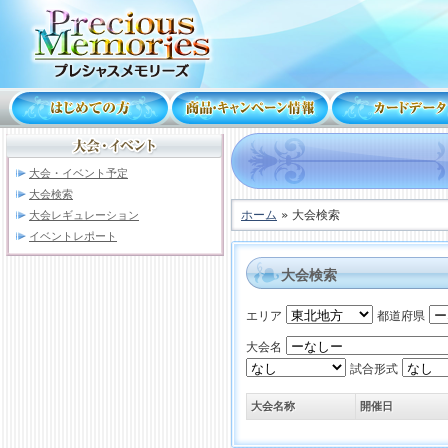
大会・イベント予定
大会検索
ホーム
» 大会検索
大会レギュレーション
イベントレポート
大会検索
エリア
都道府県
大会名
試合形式
大会名称
開催日