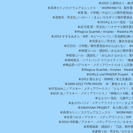
©2015 三屋咲ゆう・株
©高津カリノ/スクウェアエニックス・「WORKING!!3」製作
©渡 航、小学館／やはりこの製作委員会はまちがっ
©原悠衣・芳文社／ハロー！！きんいろモザイク製作委員会 ©
©2014なもり/一迅社・七
©浜弓場 双・芳文社／ハナヤマタ製作委
©Magica Quartet／Aniplex・Madoka 
©2013 すずきあきら・Niθ・ホビージャパン／百花繚乱S
©宮原るり／芳文社・藤女生徒
©日日日・小学館／製作委員会＠がんばらない ©KADOKA
©桜場コハル・講談社／みなみけ製作委
©桜場コハル・講談社／「みなみけ おかえり」製
©裕時悠示・ソフトバンク クリエイティブ／「俺修
©鴨志田一/アスキー・メディアワークス/さくら荘製作委員会 ©Cr
©Magica Quartet／Aniplex・Mad
©GIRLS und PANZER Pr
©2012 葵せきな・狗神煌／富士見書房
©2009-2012 TYPE-MOON ©「夏色キ
©竹宮ゆゆこ／アスキー・メディアワークス／「とらドラ！」製作
©杉井 光／アスキー・メディアワークス／『神様のメモ帳』製
©なもり/一迅社・七森中ご
©あさのハジメ・メディアファクトリー／まよチ
©ANOHANA PROJECT ©入間
©高津カリノ／スクウェアエニックス・「WORKING!!」製作委員
©伏見つかさ／アスキー・メディアワークス／OIP 
©2010 沖田雅／アスキー・メディアワークス／オオ
©西尾維新・講談社 / 「刀語」製
©蒼樹うめ・芳文社／ひだま