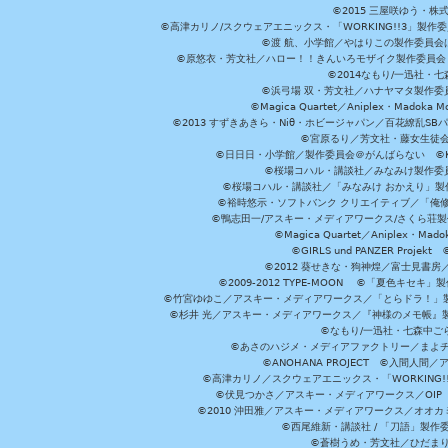
©2015 三屋咲ゆう・株
©高津カリノ/スクウェアエニックス・「WORKING!!3」製作
©渡 航、小学館／やはりこの製作委員会はまちがっ
©原悠衣・芳文社／ハロー！！きんいろモザイク製作委員会 ©
©2014なもり/一迅社・七
©浜弓場 双・芳文社／ハナヤマタ製作委
©Magica Quartet／Aniplex・Madoka 
©2013 すずきあきら・Niθ・ホビージャパン／百花繚乱S
©宮原るり／芳文社・藤女生徒
©日日日・小学館／製作委員会＠がんばらない ©KADOKA
©桜場コハル・講談社／みなみけ製作委
©桜場コハル・講談社／「みなみけ おかえり」製
©裕時悠示・ソフトバンク クリエイティブ／「俺修
©鴨志田一/アスキー・メディアワークス/さくら荘製作委員会 ©Cr
©Magica Quartet／Aniplex・Mad
©GIRLS und PANZER Pr
©2012 葵せきな・狗神煌／富士見書房
©2009-2012 TYPE-MOON ©「夏色キ
©竹宮ゆゆこ／アスキー・メディアワークス／「とらドラ！」製作
©杉井 光／アスキー・メディアワークス／『神様のメモ帳』製
©なもり/一迅社・七森中ご
©あさのハジメ・メディアファクトリー／まよチ
©ANOHANA PROJECT ©入間
©高津カリノ／スクウェアエニックス・「WORKING!!」製作委員
©伏見つかさ／アスキー・メディアワークス／OIP 
©2010 沖田雅／アスキー・メディアワークス／オオ
©西尾維新・講談社 / 「刀語」製
©蒼樹うめ・芳文社／ひだま