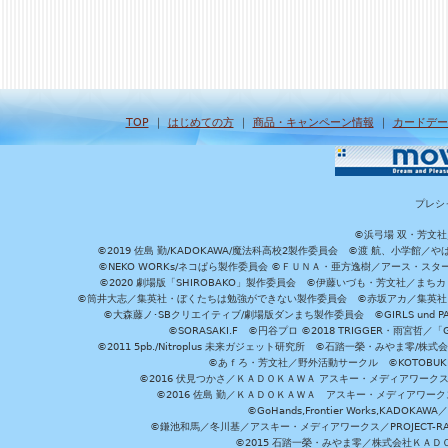
TOP
｜
はじめての方
｜
商品・キャンペーン情報
｜
カードデー
プレシ
©浜弓場 双・芳文
©2019 佐島 勤/KADOKAWA/魔法科高校2製作委員会 ©渡 航、小学
©NEKO WORKs/ネコぱら製作委員会 ©ＦＵＮＡ・亜方逸樹／アース・スタ
©2020 劇場版「SHIROBAKO」製作委員会 ©伊藤いづも・芳文社／まちカ
©筒井大志／集英社・ぼくたちは勉強ができない製作委員会 ©赤坂アカ／集英社・かぐ
©大森藤ノ･SBクリエイティブ/劇場版ダンまち製作委員会 ©GIRLS und P
©SORASAKI.F ©円谷プロ ©2018 TRIGGER・雨宮哲／
©2011 5pb./Nitroplus 未来ガジェット研究所 ©石踏一榮・みやま零
©あｆろ・芳文社／野外活動サークル ©KOTOBUKIYA /
©2016 伏見つかさ／ＫＡＤＯＫＡＷＡ アスキー・メディアワーク
©2016 佐島 勤／ＫＡＤＯＫＡＷＡ アスキー・メディアワークス刊
©GoHands,Frontier Works,KADO
©鎌池和馬／冬川基／アスキー・メディアワークス／PROJECT-RAI
©2015 石踏一榮・みやま零／株式会社ＫＡ