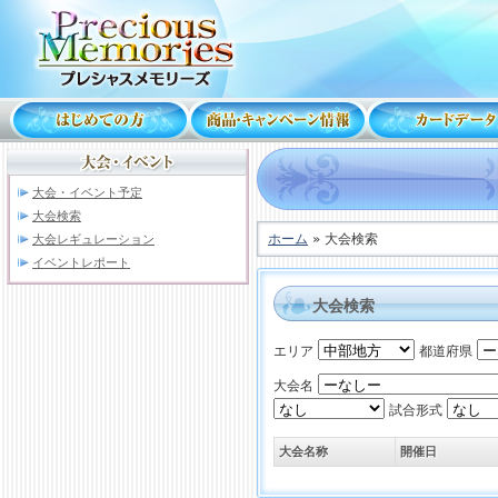
大会・イベント予定
大会検索
ホーム
» 大会検索
大会レギュレーション
イベントレポート
大会検索
エリア
都道府県
大会名
試合形式
大会名称
開催日