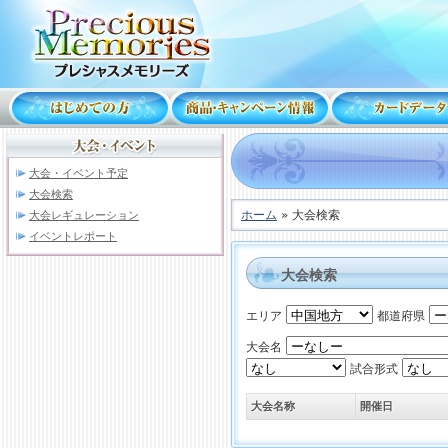
大会・イベント予定
大会検索
ホーム
» 大会検索
大会レギュレーション
イベントレポート
大会検索
エリア
都道府県
大会名
試合形式
大会名称
開催日