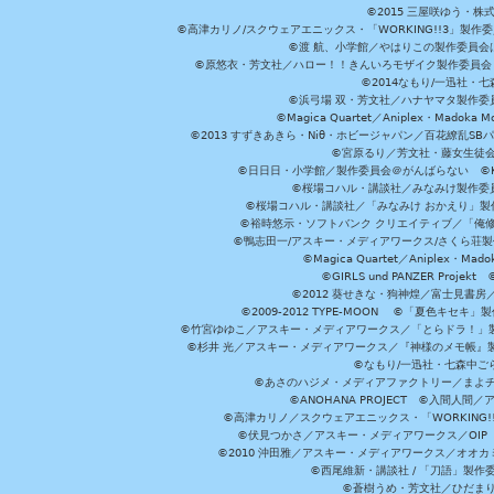
©2015 三屋咲ゆう・株
©高津カリノ/スクウェアエニックス・「WORKING!!3」製作
©渡 航、小学館／やはりこの製作委員会はまちがっ
©原悠衣・芳文社／ハロー！！きんいろモザイク製作委員会 ©
©2014なもり/一迅社・七
©浜弓場 双・芳文社／ハナヤマタ製作委
©Magica Quartet／Aniplex・Madoka 
©2013 すずきあきら・Niθ・ホビージャパン／百花繚乱S
©宮原るり／芳文社・藤女生徒
©日日日・小学館／製作委員会＠がんばらない ©KADOKA
©桜場コハル・講談社／みなみけ製作委
©桜場コハル・講談社／「みなみけ おかえり」製
©裕時悠示・ソフトバンク クリエイティブ／「俺修
©鴨志田一/アスキー・メディアワークス/さくら荘製作委員会 ©Cr
©Magica Quartet／Aniplex・Mad
©GIRLS und PANZER Pr
©2012 葵せきな・狗神煌／富士見書房
©2009-2012 TYPE-MOON ©「夏色キ
©竹宮ゆゆこ／アスキー・メディアワークス／「とらドラ！」製作
©杉井 光／アスキー・メディアワークス／『神様のメモ帳』製
©なもり/一迅社・七森中ご
©あさのハジメ・メディアファクトリー／まよチ
©ANOHANA PROJECT ©入間
©高津カリノ／スクウェアエニックス・「WORKING!!」製作委員
©伏見つかさ／アスキー・メディアワークス／OIP 
©2010 沖田雅／アスキー・メディアワークス／オオ
©西尾維新・講談社 / 「刀語」製
©蒼樹うめ・芳文社／ひだま