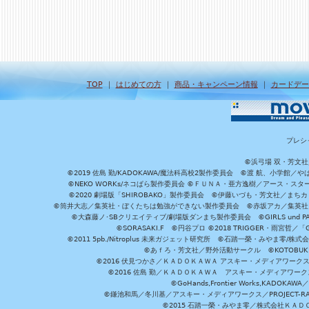
TOP
｜
はじめての方
｜
商品・キャンペーン情報
｜
カードデー
プレシ
©浜弓場 双・芳文
©2019 佐島 勤/KADOKAWA/魔法科高校2製作委員会 ©渡 航、小学
©NEKO WORKs/ネコぱら製作委員会 ©ＦＵＮＡ・亜方逸樹／アース・スタ
©2020 劇場版「SHIROBAKO」製作委員会 ©伊藤いづも・芳文社／まちカ
©筒井大志／集英社・ぼくたちは勉強ができない製作委員会 ©赤坂アカ／集英社・かぐ
©大森藤ノ･SBクリエイティブ/劇場版ダンまち製作委員会 ©GIRLS und P
©SORASAKI.F ©円谷プロ ©2018 TRIGGER・雨宮哲／
©2011 5pb./Nitroplus 未来ガジェット研究所 ©石踏一榮・みやま零
©あｆろ・芳文社／野外活動サークル ©KOTOBUKIYA /
©2016 伏見つかさ／ＫＡＤＯＫＡＷＡ アスキー・メディアワーク
©2016 佐島 勤／ＫＡＤＯＫＡＷＡ アスキー・メディアワークス刊
©GoHands,Frontier Works,KADO
©鎌池和馬／冬川基／アスキー・メディアワークス／PROJECT-RAI
©2015 石踏一榮・みやま零／株式会社ＫＡ