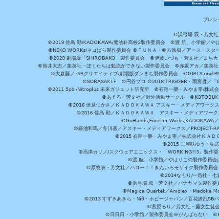
プレシ
©浜弓場 双・芳文
©2019 佐島 勤/KADOKAWA/魔法科高校2製作委員会 ©渡 航、小学
©NEKO WORKs/ネコぱら製作委員会 ©ＦＵＮＡ・亜方逸樹／アース・スタ
©2020 劇場版「SHIROBAKO」製作委員会 ©伊藤いづも・芳文社／まちカ
©筒井大志／集英社・ぼくたちは勉強ができない製作委員会 ©赤坂アカ／集英社・かぐ
©大森藤ノ･SBクリエイティブ/劇場版ダンまち製作委員会 ©GIRLS und P
©SORASAKI.F ©円谷プロ ©2018 TRIGGER・雨宮哲／
©2011 5pb./Nitroplus 未来ガジェット研究所 ©石踏一榮・みやま零
©あｆろ・芳文社／野外活動サークル ©KOTOBUKIYA /
©2016 伏見つかさ／ＫＡＤＯＫＡＷＡ アスキー・メディアワーク
©2016 佐島 勤／ＫＡＤＯＫＡＷＡ アスキー・メディアワークス刊
©GoHands,Frontier Works,KADO
©鎌池和馬／冬川基／アスキー・メディアワークス／PROJECT-RAI
©2015 石踏一榮・みやま零／株式会社ＫＡ
©2015 三屋咲ゆう・株
©高津カリノ/スクウェアエニックス・「WORKING!!3」製作
©渡 航、小学館／やはりこの製作委員会はまちがっ
©原悠衣・芳文社／ハロー！！きんいろモザイク製作委員会 ©
©2014なもり/一迅社・七
©浜弓場 双・芳文社／ハナヤマタ製作委
©Magica Quartet／Aniplex・Madoka 
©2013 すずきあきら・Niθ・ホビージャパン／百花繚乱S
©宮原るり／芳文社・藤女生徒
©日日日・小学館／製作委員会＠がんばらない ©KADOKA