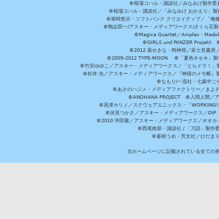
©桜場コハル・講談社／みなみけ製作委
©桜場コハル・講談社／「みなみけ おかえり」製
©裕時悠示・ソフトバンク クリエイティブ／「俺修
©鴨志田一/アスキー・メディアワークス/さくら荘製作委員会 ©Cr
©Magica Quartet／Aniplex・Mad
©GIRLS und PANZER Pr
©2012 葵せきな・狗神煌／富士見書房
©2009-2012 TYPE-MOON ©「夏色キ
©竹宮ゆゆこ／アスキー・メディアワークス／「とらドラ！」製作
©杉井 光／アスキー・メディアワークス／『神様のメモ帳』製
©なもり/一迅社・七森中ご
©あさのハジメ・メディアファクトリー／まよチ
©ANOHANA PROJECT ©入間
©高津カリノ／スクウェアエニックス・「WORKING!!」製作委員
©伏見つかさ／アスキー・メディアワークス／OIP 
©2010 沖田雅／アスキー・メディアワークス／オオ
©西尾維新・講談社 / 「刀語」製
©蒼樹うめ・芳文社／ひだま
当ホームページに記載されている全ての