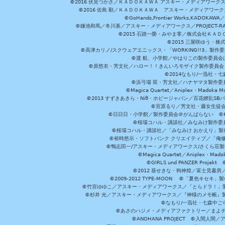
©2016 伏見つかさ／ＫＡＤＯＫＡＷＡ アスキー・メディアワーク
©2016 佐島 勤／ＫＡＤＯＫＡＷＡ アスキー・メディアワークス刊
©GoHands,Frontier Works,KADO
©鎌池和馬／冬川基／アスキー・メディアワークス／PROJECT-RAI
©2015 石踏一榮・みやま零／株式会社ＫＡ
©2015 三屋咲ゆう・株
©高津カリノ/スクウェアエニックス・「WORKING!!3」製作
©渡 航、小学館／やはりこの製作委員会はまちがっ
©原悠衣・芳文社／ハロー！！きんいろモザイク製作委員会 ©
©2014なもり/一迅社・七
©浜弓場 双・芳文社／ハナヤマタ製作委
©Magica Quartet／Aniplex・Madoka 
©2013 すずきあきら・Niθ・ホビージャパン／百花繚乱S
©宮原るり／芳文社・藤女生徒
©日日日・小学館／製作委員会＠がんばらない ©KADOKA
©桜場コハル・講談社／みなみけ製作委
©桜場コハル・講談社／「みなみけ おかえり」製
©裕時悠示・ソフトバンク クリエイティブ／「俺修
©鴨志田一/アスキー・メディアワークス/さくら荘製作委員会 ©Cr
©Magica Quartet／Aniplex・Mad
©GIRLS und PANZER Pr
©2012 葵せきな・狗神煌／富士見書房
©2009-2012 TYPE-MOON ©「夏色キ
©竹宮ゆゆこ／アスキー・メディアワークス／「とらドラ！」製作
©杉井 光／アスキー・メディアワークス／『神様のメモ帳』製
©なもり/一迅社・七森中ご
©あさのハジメ・メディアファクトリー／まよチ
©ANOHANA PROJECT ©入間