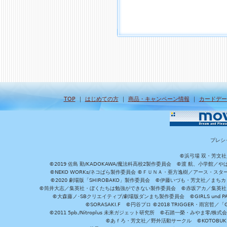
TOP
｜
はじめての方
｜
商品・キャンペーン情報
｜
カードデー
プレシ
©浜弓場 双・芳文
©2019 佐島 勤/KADOKAWA/魔法科高校2製作委員会 ©渡 航、小学
©NEKO WORKs/ネコぱら製作委員会 ©ＦＵＮＡ・亜方逸樹／アース・スタ
©2020 劇場版「SHIROBAKO」製作委員会 ©伊藤いづも・芳文社／まちカ
©筒井大志／集英社・ぼくたちは勉強ができない製作委員会 ©赤坂アカ／集英社・かぐ
©大森藤ノ･SBクリエイティブ/劇場版ダンまち製作委員会 ©GIRLS und P
©SORASAKI.F ©円谷プロ ©2018 TRIGGER・雨宮哲／
©2011 5pb./Nitroplus 未来ガジェット研究所 ©石踏一榮・みやま零
©あｆろ・芳文社／野外活動サークル ©KOTOBUKIYA /