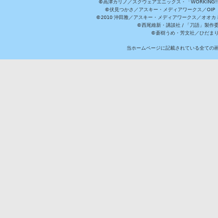
©高津カリノ／スクウェアエニックス・「WORKING!!」製作委員
©伏見つかさ／アスキー・メディアワークス／OIP 
©2010 沖田雅／アスキー・メディアワークス／オオ
©西尾維新・講談社 / 「刀語」製
©蒼樹うめ・芳文社／ひだま
当ホームページに記載されている全ての