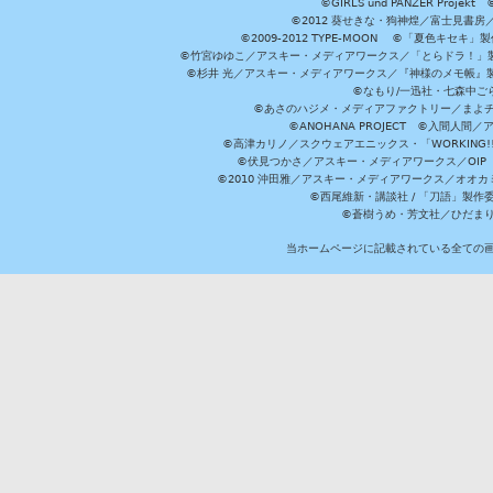
©GIRLS und PANZER Pr
©2012 葵せきな・狗神煌／富士見書房
©2009-2012 TYPE-MOON ©「夏色キ
©竹宮ゆゆこ／アスキー・メディアワークス／「とらドラ！」製作
©杉井 光／アスキー・メディアワークス／『神様のメモ帳』製
©なもり/一迅社・七森中ご
©あさのハジメ・メディアファクトリー／まよチ
©ANOHANA PROJECT ©入間
©高津カリノ／スクウェアエニックス・「WORKING!!」製作委員
©伏見つかさ／アスキー・メディアワークス／OIP 
©2010 沖田雅／アスキー・メディアワークス／オオ
©西尾維新・講談社 / 「刀語」製
©蒼樹うめ・芳文社／ひだま
当ホームページに記載されている全ての