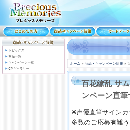
トピックス
商品一覧
キャンペーン一覧
ホーム
»
商品・キャンペーン情報
» 
CMギャラリー
百花繚乱 サ
ンペーン直筆
※声優直筆サインカ
多数のご応募有難