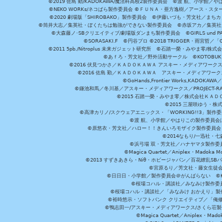
©2019 佐島 勤/KADOKAWA/魔法科高校2製作委員会 ©渡 航、小学
©NEKO WORKs/ネコぱら製作委員会 ©ＦＵＮＡ・亜方逸樹／アース・スタ
©2020 劇場版「SHIROBAKO」製作委員会 ©伊藤いづも・芳文社／まちカ
©筒井大志／集英社・ぼくたちは勉強ができない製作委員会 ©赤坂アカ／集英社・かぐ
©大森藤ノ･SBクリエイティブ/劇場版ダンまち製作委員会 ©GIRLS und P
©SORASAKI.F ©円谷プロ ©2018 TRIGGER・雨宮哲／
©2011 5pb./Nitroplus 未来ガジェット研究所 ©石踏一榮・みやま零
©あｆろ・芳文社／野外活動サークル ©KOTOBUKIYA /
©2016 伏見つかさ／ＫＡＤＯＫＡＷＡ アスキー・メディアワーク
©2016 佐島 勤／ＫＡＤＯＫＡＷＡ アスキー・メディアワークス刊
©GoHands,Frontier Works,KADO
©鎌池和馬／冬川基／アスキー・メディアワークス／PROJECT-RAI
©2015 石踏一榮・みやま零／株式会社ＫＡ
©2015 三屋咲ゆう・株
©高津カリノ/スクウェアエニックス・「WORKING!!3」製作
©渡 航、小学館／やはりこの製作委員会はまちがっ
©原悠衣・芳文社／ハロー！！きんいろモザイク製作委員会 ©
©2014なもり/一迅社・七
©浜弓場 双・芳文社／ハナヤマタ製作委
©Magica Quartet／Aniplex・Madoka 
©2013 すずきあきら・Niθ・ホビージャパン／百花繚乱S
©宮原るり／芳文社・藤女生徒
©日日日・小学館／製作委員会＠がんばらない ©KADOKA
©桜場コハル・講談社／みなみけ製作委
©桜場コハル・講談社／「みなみけ おかえり」製
©裕時悠示・ソフトバンク クリエイティブ／「俺修
©鴨志田一/アスキー・メディアワークス/さくら荘製作委員会 ©Cr
©Magica Quartet／Aniplex・Mad