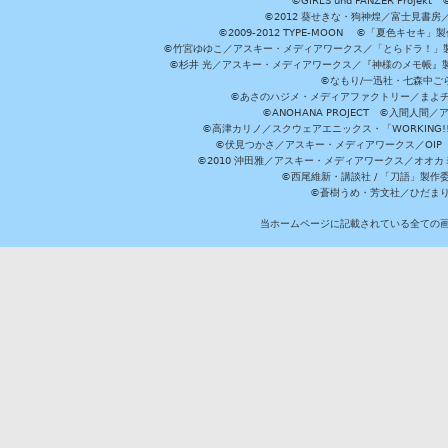
©GIRLS und PANZER Pr
©2012 葵せきな・狗神煌／富士見書房
©2009-2012 TYPE-MOON ©「夏色キ
©竹宮ゆゆこ／アスキー・メディアワークス／「とらドラ！」製作
©杉井 光／アスキー・メディアワークス／『神様のメモ帳』製
©なもり/一迅社・七森中ご
©あさのハジメ・メディアファクトリー／まよチ
©ANOHANA PROJECT ©入間
©高津カリノ／スクウェアエニックス・「WORKING!!」製作委員
©伏見つかさ／アスキー・メディアワークス／OIP 
©2010 沖田雅／アスキー・メディアワークス／オオ
©西尾維新・講談社 / 「刀語」製
©蒼樹うめ・芳文社／ひだま
当ホームページに記載されている全ての