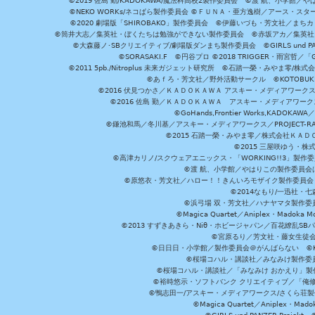
©2019 佐島 勤/KADOKAWA/魔法科高校2製作委員会 ©渡 航、小学
©NEKO WORKs/ネコぱら製作委員会 ©ＦＵＮＡ・亜方逸樹／アース・スタ
©2020 劇場版「SHIROBAKO」製作委員会 ©伊藤いづも・芳文社／まちカ
©筒井大志／集英社・ぼくたちは勉強ができない製作委員会 ©赤坂アカ／集英社・かぐ
©大森藤ノ･SBクリエイティブ/劇場版ダンまち製作委員会 ©GIRLS und P
©SORASAKI.F ©円谷プロ ©2018 TRIGGER・雨宮哲／
©2011 5pb./Nitroplus 未来ガジェット研究所 ©石踏一榮・みやま零
©あｆろ・芳文社／野外活動サークル ©KOTOBUKIYA /
©2016 伏見つかさ／ＫＡＤＯＫＡＷＡ アスキー・メディアワーク
©2016 佐島 勤／ＫＡＤＯＫＡＷＡ アスキー・メディアワークス刊
©GoHands,Frontier Works,KADO
©鎌池和馬／冬川基／アスキー・メディアワークス／PROJECT-RAI
©2015 石踏一榮・みやま零／株式会社ＫＡ
©2015 三屋咲ゆう・株
©高津カリノ/スクウェアエニックス・「WORKING!!3」製作
©渡 航、小学館／やはりこの製作委員会はまちがっ
©原悠衣・芳文社／ハロー！！きんいろモザイク製作委員会 ©
©2014なもり/一迅社・七
©浜弓場 双・芳文社／ハナヤマタ製作委
©Magica Quartet／Aniplex・Madoka 
©2013 すずきあきら・Niθ・ホビージャパン／百花繚乱S
©宮原るり／芳文社・藤女生徒
©日日日・小学館／製作委員会＠がんばらない ©KADOKA
©桜場コハル・講談社／みなみけ製作委
©桜場コハル・講談社／「みなみけ おかえり」製
©裕時悠示・ソフトバンク クリエイティブ／「俺修
©鴨志田一/アスキー・メディアワークス/さくら荘製作委員会 ©Cr
©Magica Quartet／Aniplex・Mad