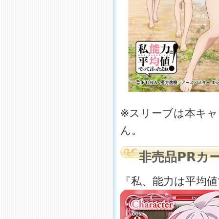
※スリーブは本キ
ん。
非売品PRカ
『私、能力は平均値