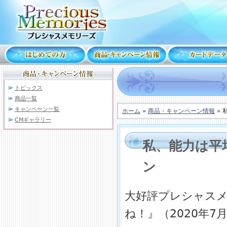
トピックス
商品一覧
キャンペーン一覧
ホーム
»
商品・キャンペーン情報
» 
CMギャラリー
私、能力は平
ン
大好評プレシャス
ね！』（2020年