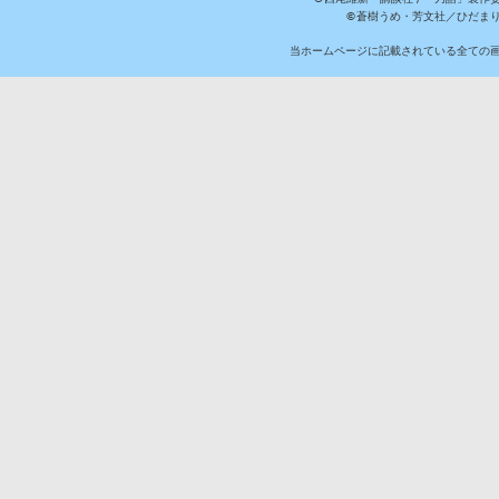
©蒼樹うめ・芳文社／ひだま
当ホームページに記載されている全ての