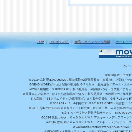
TOP
｜
はじめての方
｜
商品・キャンペーン情報
｜
カードデー
プレシ
©浜弓場 双・芳文
©2019 佐島 勤/KADOKAWA/魔法科高校2製作委員会 ©渡 航、小学
©NEKO WORKs/ネコぱら製作委員会 ©ＦＵＮＡ・亜方逸樹／アース・スタ
©2020 劇場版「SHIROBAKO」製作委員会 ©伊藤いづも・芳文社／まちカ
©筒井大志／集英社・ぼくたちは勉強ができない製作委員会 ©赤坂アカ／集英社・かぐ
©大森藤ノ･SBクリエイティブ/劇場版ダンまち製作委員会 ©GIRLS und P
©SORASAKI.F ©円谷プロ ©2018 TRIGGER・雨宮哲／
©2011 5pb./Nitroplus 未来ガジェット研究所 ©石踏一榮・みやま零
©あｆろ・芳文社／野外活動サークル ©KOTOBUKIYA /
©2016 伏見つかさ／ＫＡＤＯＫＡＷＡ アスキー・メディアワーク
©2016 佐島 勤／ＫＡＤＯＫＡＷＡ アスキー・メディアワークス刊
©GoHands,Frontier Works,KADO
©鎌池和馬／冬川基／アスキー・メディアワークス／PROJECT-RAI