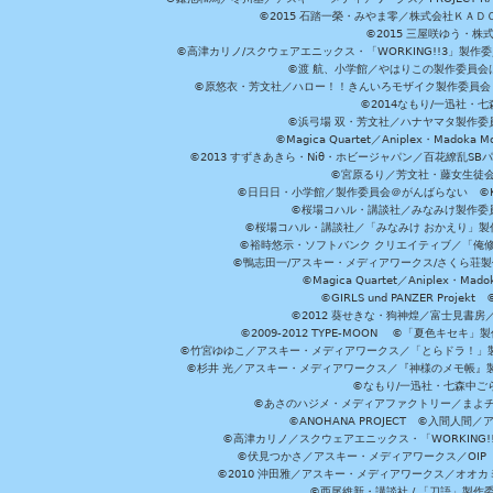
©2015 石踏一榮・みやま零／株式会社ＫＡ
©2015 三屋咲ゆう・株
©高津カリノ/スクウェアエニックス・「WORKING!!3」製作
©渡 航、小学館／やはりこの製作委員会はまちがっ
©原悠衣・芳文社／ハロー！！きんいろモザイク製作委員会 ©
©2014なもり/一迅社・七
©浜弓場 双・芳文社／ハナヤマタ製作委
©Magica Quartet／Aniplex・Madoka 
©2013 すずきあきら・Niθ・ホビージャパン／百花繚乱S
©宮原るり／芳文社・藤女生徒
©日日日・小学館／製作委員会＠がんばらない ©KADOKA
©桜場コハル・講談社／みなみけ製作委
©桜場コハル・講談社／「みなみけ おかえり」製
©裕時悠示・ソフトバンク クリエイティブ／「俺修
©鴨志田一/アスキー・メディアワークス/さくら荘製作委員会 ©Cr
©Magica Quartet／Aniplex・Mad
©GIRLS und PANZER Pr
©2012 葵せきな・狗神煌／富士見書房
©2009-2012 TYPE-MOON ©「夏色キ
©竹宮ゆゆこ／アスキー・メディアワークス／「とらドラ！」製作
©杉井 光／アスキー・メディアワークス／『神様のメモ帳』製
©なもり/一迅社・七森中ご
©あさのハジメ・メディアファクトリー／まよチ
©ANOHANA PROJECT ©入間
©高津カリノ／スクウェアエニックス・「WORKING!!」製作委員
©伏見つかさ／アスキー・メディアワークス／OIP 
©2010 沖田雅／アスキー・メディアワークス／オオ
©西尾維新・講談社 / 「刀語」製