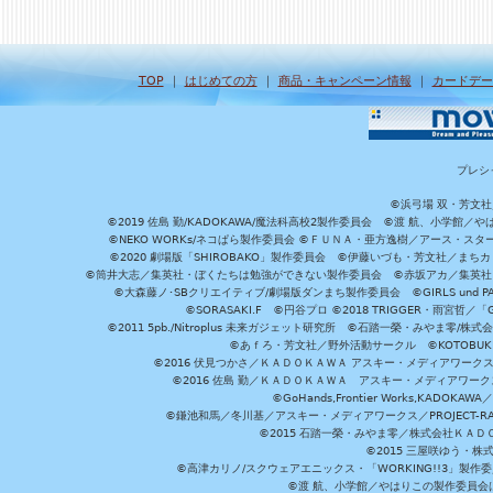
TOP
｜
はじめての方
｜
商品・キャンペーン情報
｜
カードデー
プレシ
©浜弓場 双・芳文
©2019 佐島 勤/KADOKAWA/魔法科高校2製作委員会 ©渡 航、小学
©NEKO WORKs/ネコぱら製作委員会 ©ＦＵＮＡ・亜方逸樹／アース・スタ
©2020 劇場版「SHIROBAKO」製作委員会 ©伊藤いづも・芳文社／まちカ
©筒井大志／集英社・ぼくたちは勉強ができない製作委員会 ©赤坂アカ／集英社・かぐ
©大森藤ノ･SBクリエイティブ/劇場版ダンまち製作委員会 ©GIRLS und P
©SORASAKI.F ©円谷プロ ©2018 TRIGGER・雨宮哲／
©2011 5pb./Nitroplus 未来ガジェット研究所 ©石踏一榮・みやま零
©あｆろ・芳文社／野外活動サークル ©KOTOBUKIYA /
©2016 伏見つかさ／ＫＡＤＯＫＡＷＡ アスキー・メディアワーク
©2016 佐島 勤／ＫＡＤＯＫＡＷＡ アスキー・メディアワークス刊
©GoHands,Frontier Works,KADO
©鎌池和馬／冬川基／アスキー・メディアワークス／PROJECT-RAI
©2015 石踏一榮・みやま零／株式会社ＫＡ
©2015 三屋咲ゆう・株
©高津カリノ/スクウェアエニックス・「WORKING!!3」製作
©渡 航、小学館／やはりこの製作委員会はまちがっ