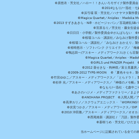
©原悠衣・芳文社／ハロー！！きんいろモザイク製作委員会 ©
©2014なもり/一迅社・七
©浜弓場 双・芳文社／ハナヤマタ製作委
©Magica Quartet／Aniplex・Madoka 
©2013 すずきあきら・Niθ・ホビージャパン／百花繚乱S
©宮原るり／芳文社・藤女生徒
©日日日・小学館／製作委員会＠がんばらない ©KADOKA
©桜場コハル・講談社／みなみけ製作委
©桜場コハル・講談社／「みなみけ おかえり」製
©裕時悠示・ソフトバンク クリエイティブ／「俺修
©鴨志田一/アスキー・メディアワークス/さくら荘製作委員会 ©Cr
©Magica Quartet／Aniplex・Mad
©GIRLS und PANZER Pr
©2012 葵せきな・狗神煌／富士見書房
©2009-2012 TYPE-MOON ©「夏色キ
©竹宮ゆゆこ／アスキー・メディアワークス／「とらドラ！」製作
©杉井 光／アスキー・メディアワークス／『神様のメモ帳』製
©なもり/一迅社・七森中ご
©あさのハジメ・メディアファクトリー／まよチ
©ANOHANA PROJECT ©入間
©高津カリノ／スクウェアエニックス・「WORKING!!」製作委員
©伏見つかさ／アスキー・メディアワークス／OIP 
©2010 沖田雅／アスキー・メディアワークス／オオ
©西尾維新・講談社 / 「刀語」製
©蒼樹うめ・芳文社／ひだま
当ホームページに記載されている全ての