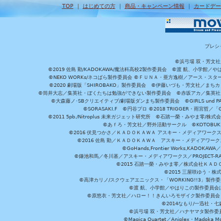
TOP
｜
はじめての方
｜
商品・キャンペーン情報
｜
カードデー
プレシ
©浜弓場 双・芳文
©2019 佐島 勤/KADOKAWA/魔法科高校2製作委員会 ©渡 航、小学
©NEKO WORKs/ネコぱら製作委員会 ©ＦＵＮＡ・亜方逸樹／アース・スタ
©2020 劇場版「SHIROBAKO」製作委員会 ©伊藤いづも・芳文社／まちカ
©筒井大志／集英社・ぼくたちは勉強ができない製作委員会 ©赤坂アカ／集英社・かぐ
©大森藤ノ･SBクリエイティブ/劇場版ダンまち製作委員会 ©GIRLS und P
©SORASAKI.F ©円谷プロ ©2018 TRIGGER・雨宮哲／
©2011 5pb./Nitroplus 未来ガジェット研究所 ©石踏一榮・みやま零
©あｆろ・芳文社／野外活動サークル ©KOTOBUKIYA /
©2016 伏見つかさ／ＫＡＤＯＫＡＷＡ アスキー・メディアワーク
©2016 佐島 勤／ＫＡＤＯＫＡＷＡ アスキー・メディアワークス刊
©GoHands,Frontier Works,KADO
©鎌池和馬／冬川基／アスキー・メディアワークス／PROJECT-RAI
©2015 石踏一榮・みやま零／株式会社ＫＡ
©2015 三屋咲ゆう・株
©高津カリノ/スクウェアエニックス・「WORKING!!3」製作
©渡 航、小学館／やはりこの製作委員会はまちがっ
©原悠衣・芳文社／ハロー！！きんいろモザイク製作委員会 ©
©2014なもり/一迅社・七
©浜弓場 双・芳文社／ハナヤマタ製作委
©Magica Quartet／Aniplex・Madoka 