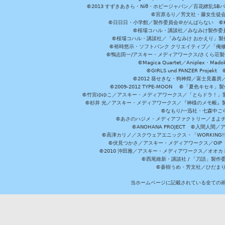
©2013 すずきあきら・Niθ・ホビージャパン／百花繚乱S
©宮原るり／芳文社・藤女生徒
©日日日・小学館／製作委員会＠がんばらない ©KADOKA
©桜場コハル・講談社／みなみけ製作委
©桜場コハル・講談社／「みなみけ おかえり」製
©裕時悠示・ソフトバンク クリエイティブ／「俺修
©鴨志田一/アスキー・メディアワークス/さくら荘製作委員会 ©Cr
©Magica Quartet／Aniplex・Mad
©GIRLS und PANZER Pr
©2012 葵せきな・狗神煌／富士見書房
©2009-2012 TYPE-MOON ©「夏色キ
©竹宮ゆゆこ／アスキー・メディアワークス／「とらドラ！」製作
©杉井 光／アスキー・メディアワークス／『神様のメモ帳』製
©なもり/一迅社・七森中ご
©あさのハジメ・メディアファクトリー／まよチ
©ANOHANA PROJECT ©入間
©高津カリノ／スクウェアエニックス・「WORKING!!」製作委員
©伏見つかさ／アスキー・メディアワークス／OIP 
©2010 沖田雅／アスキー・メディアワークス／オオ
©西尾維新・講談社 / 「刀語」製
©蒼樹うめ・芳文社／ひだま
当ホームページに記載されている全ての