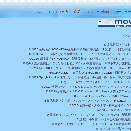
TOP
｜
はじめての方
｜
商品・キャンペーン情報
｜
カードデー
プレシ
©浜弓場 双・芳文
©2019 佐島 勤/KADOKAWA/魔法科高校2製作委員会 ©渡 航、小学
©NEKO WORKs/ネコぱら製作委員会 ©ＦＵＮＡ・亜方逸樹／アース・スタ
©2020 劇場版「SHIROBAKO」製作委員会 ©伊藤いづも・芳文社／まちカ
©筒井大志／集英社・ぼくたちは勉強ができない製作委員会 ©赤坂アカ／集英社・かぐ
©大森藤ノ･SBクリエイティブ/劇場版ダンまち製作委員会 ©GIRLS und P
©SORASAKI.F ©円谷プロ ©2018 TRIGGER・雨宮哲／
©2011 5pb./Nitroplus 未来ガジェット研究所 ©石踏一榮・みやま零
©あｆろ・芳文社／野外活動サークル ©KOTOBUKIYA /
©2016 伏見つかさ／ＫＡＤＯＫＡＷＡ アスキー・メディアワーク
©2016 佐島 勤／ＫＡＤＯＫＡＷＡ アスキー・メディアワークス刊
©GoHands,Frontier Works,KADO
©鎌池和馬／冬川基／アスキー・メディアワークス／PROJECT-RAI
©2015 石踏一榮・みやま零／株式会社ＫＡ
©2015 三屋咲ゆう・株
©高津カリノ/スクウェアエニックス・「WORKING!!3」製作
©渡 航、小学館／やはりこの製作委員会はまちがっ
©原悠衣・芳文社／ハロー！！きんいろモザイク製作委員会 ©
©2014なもり/一迅社・七