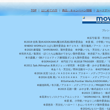
TOP
｜
はじめての方
｜
商品・キャンペーン情報
｜
カードデー
プレシ
©浜弓場 双・芳文
©2019 佐島 勤/KADOKAWA/魔法科高校2製作委員会 ©渡 航、小学
©NEKO WORKs/ネコぱら製作委員会 ©ＦＵＮＡ・亜方逸樹／アース・スタ
©2020 劇場版「SHIROBAKO」製作委員会 ©伊藤いづも・芳文社／まちカ
©筒井大志／集英社・ぼくたちは勉強ができない製作委員会 ©赤坂アカ／集英社・かぐ
©大森藤ノ･SBクリエイティブ/劇場版ダンまち製作委員会 ©GIRLS und P
©SORASAKI.F ©円谷プロ ©2018 TRIGGER・雨宮哲／
©2011 5pb./Nitroplus 未来ガジェット研究所 ©石踏一榮・みやま零
©あｆろ・芳文社／野外活動サークル ©KOTOBUKIYA /
©2016 伏見つかさ／ＫＡＤＯＫＡＷＡ アスキー・メディアワーク
©2016 佐島 勤／ＫＡＤＯＫＡＷＡ アスキー・メディアワークス刊
©GoHands,Frontier Works,KADO
©鎌池和馬／冬川基／アスキー・メディアワークス／PROJECT-RAI
©2015 石踏一榮・みやま零／株式会社ＫＡ
©2015 三屋咲ゆう・株
©高津カリノ/スクウェアエニックス・「WORKING!!3」製作
©渡 航、小学館／やはりこの製作委員会はまちがっ
©原悠衣・芳文社／ハロー！！きんいろモザイク製作委員会 ©
©2014なもり/一迅社・七