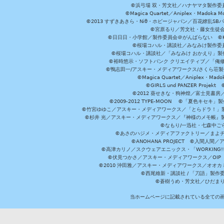
©浜弓場 双・芳文社／ハナヤマタ製作委
©Magica Quartet／Aniplex・Madoka 
©2013 すずきあきら・Niθ・ホビージャパン／百花繚乱S
©宮原るり／芳文社・藤女生徒
©日日日・小学館／製作委員会＠がんばらない ©KADOKA
©桜場コハル・講談社／みなみけ製作委
©桜場コハル・講談社／「みなみけ おかえり」製
©裕時悠示・ソフトバンク クリエイティブ／「俺修
©鴨志田一/アスキー・メディアワークス/さくら荘製作委員会 ©Cr
©Magica Quartet／Aniplex・Mad
©GIRLS und PANZER Pr
©2012 葵せきな・狗神煌／富士見書房
©2009-2012 TYPE-MOON ©「夏色キ
©竹宮ゆゆこ／アスキー・メディアワークス／「とらドラ！」製作
©杉井 光／アスキー・メディアワークス／『神様のメモ帳』製
©なもり/一迅社・七森中ご
©あさのハジメ・メディアファクトリー／まよチ
©ANOHANA PROJECT ©入間
©高津カリノ／スクウェアエニックス・「WORKING!!」製作委員
©伏見つかさ／アスキー・メディアワークス／OIP 
©2010 沖田雅／アスキー・メディアワークス／オオ
©西尾維新・講談社 / 「刀語」製
©蒼樹うめ・芳文社／ひだま
当ホームページに記載されている全ての