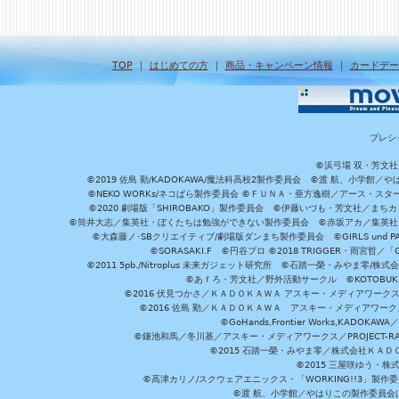
TOP
｜
はじめての方
｜
商品・キャンペーン情報
｜
カードデー
プレシ
©浜弓場 双・芳文
©2019 佐島 勤/KADOKAWA/魔法科高校2製作委員会 ©渡 航、小学
©NEKO WORKs/ネコぱら製作委員会 ©ＦＵＮＡ・亜方逸樹／アース・スタ
©2020 劇場版「SHIROBAKO」製作委員会 ©伊藤いづも・芳文社／まちカ
©筒井大志／集英社・ぼくたちは勉強ができない製作委員会 ©赤坂アカ／集英社・かぐ
©大森藤ノ･SBクリエイティブ/劇場版ダンまち製作委員会 ©GIRLS und P
©SORASAKI.F ©円谷プロ ©2018 TRIGGER・雨宮哲／
©2011 5pb./Nitroplus 未来ガジェット研究所 ©石踏一榮・みやま零
©あｆろ・芳文社／野外活動サークル ©KOTOBUKIYA /
©2016 伏見つかさ／ＫＡＤＯＫＡＷＡ アスキー・メディアワーク
©2016 佐島 勤／ＫＡＤＯＫＡＷＡ アスキー・メディアワークス刊
©GoHands,Frontier Works,KADO
©鎌池和馬／冬川基／アスキー・メディアワークス／PROJECT-RAI
©2015 石踏一榮・みやま零／株式会社ＫＡ
©2015 三屋咲ゆう・株
©高津カリノ/スクウェアエニックス・「WORKING!!3」製作
©渡 航、小学館／やはりこの製作委員会はまちがっ