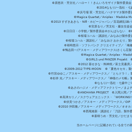
©原悠衣・芳文社／ハロー！！きんいろモザイク製作委員会 ©
©2014なもり/一迅社・七
©浜弓場 双・芳文社／ハナヤマタ製作委
©Magica Quartet／Aniplex・Madoka 
©2013 すずきあきら・Niθ・ホビージャパン／百花繚乱S
©宮原るり／芳文社・藤女生徒
©日日日・小学館／製作委員会＠がんばらない ©KADOKA
©桜場コハル・講談社／みなみけ製作委
©桜場コハル・講談社／「みなみけ おかえり」製
©裕時悠示・ソフトバンク クリエイティブ／「俺修
©鴨志田一/アスキー・メディアワークス/さくら荘製作委員会 ©Cr
©Magica Quartet／Aniplex・Mad
©GIRLS und PANZER Pr
©2012 葵せきな・狗神煌／富士見書房
©2009-2012 TYPE-MOON ©「夏色キ
©竹宮ゆゆこ／アスキー・メディアワークス／「とらドラ！」製作
©杉井 光／アスキー・メディアワークス／『神様のメモ帳』製
©なもり/一迅社・七森中ご
©あさのハジメ・メディアファクトリー／まよチ
©ANOHANA PROJECT ©入間
©高津カリノ／スクウェアエニックス・「WORKING!!」製作委員
©伏見つかさ／アスキー・メディアワークス／OIP 
©2010 沖田雅／アスキー・メディアワークス／オオ
©西尾維新・講談社 / 「刀語」製
©蒼樹うめ・芳文社／ひだま
当ホームページに記載されている全ての