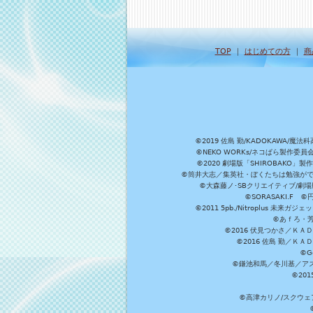
TOP
｜
はじめての方
｜
商
©2019 佐島 勤/KADOKAW
©NEKO WORKs/ネコぱら製作委
©2020 劇場版「SHIROBAKO
©筒井大志／集英社・ぼくたちは勉強ができ
©大森藤ノ･SBクリエイティブ/劇場版
©SORASAKI.F 
©2011 5pb./Nitroplus
©あｆろ・芳文
©2016 伏見つかさ／Ｋ
©2016 佐島 勤／Ｋ
©G
©鎌池和馬／冬川基／アスキ
©20
©高津カリノ/スクウェア