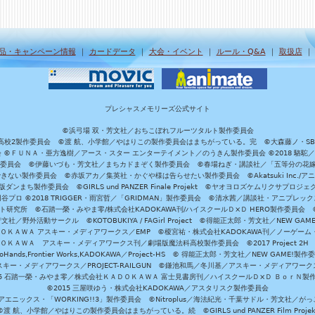
品・キャンペーン情報
｜
カードデータ
｜
大会・イベント
｜
ルール・Q&A
｜
取扱店
プレシャスメモリーズ公式サイト
©浜弓場 双・芳文社／おちこぼれフルーツタルト製作委員会
A/魔法科高校2製作委員会 ©渡 航、小学館／やはりこの製作委員会はまちがっている。完 ©大森藤ノ・S
員会 ©ＦＵＮＡ・亜方逸樹／アース・スター エンターテイメント／のうきん製作委員会 ©2018 駱駝
」製作委員会 ©伊藤いづも・芳文社／まちカドまぞく製作委員会 ©春場ねぎ・講談社／「五等分の花嫁」製作
ない製作委員会 ©赤坂アカ／集英社・かぐや様は告らせたい製作委員会 ©Akatsuki Inc./
ダンまち製作委員会 ©GIRLS und PANZER Finale Projekt ©ヤオヨロズケムリクサプ
©円谷プロ ©2018 TRIGGER・雨宮哲／「GRIDMAN」製作委員会 ©清水茜／講談社・アニプレックス・da
 未来ガジェット研究所 ©石踏一榮・みやま零/株式会社KADOKAWA刊/ハイスクールＤ×Ｄ HERO製作委
社／野外活動サークル ©KOTOBUKIYA / FAGirl Project ©得能正太郎・芳文社／NEW GAM
ＡＤＯＫＡＷＡ アスキー・メディアワークス／EMP ©榎宮祐・株式会社KADOKAWA刊／ノーゲーム
ＡＤＯＫＡＷＡ アスキー・メディアワークス刊／劇場版魔法科高校製作委員会 ©2017 Project 2H
oHands,Frontier Works,KADOKAWA／Project-HS © 得能正太郎・芳文社／NEW GAME!製作
ー・メディアワークス／PROJECT-RAILGUN ©鎌池和馬／冬川基／アスキー・メディアワークス／PRO
15 石踏一榮・みやま零／株式会社ＫＡＤＯＫＡＷＡ 富士見書房刊／ハイスクールＤ×Ｄ ＢｏｒＮ製
©2015 三屋咲ゆう・株式会社KADOKAWA／アスタリスク製作委員会
エニックス・「WORKING!!3」製作委員会 ©Nitroplus／海法紀光・千葉サドル・芳文社／
©渡 航、小学館／やはりこの製作委員会はまちがっている。続 ©GIRLS und PANZER Film Projek