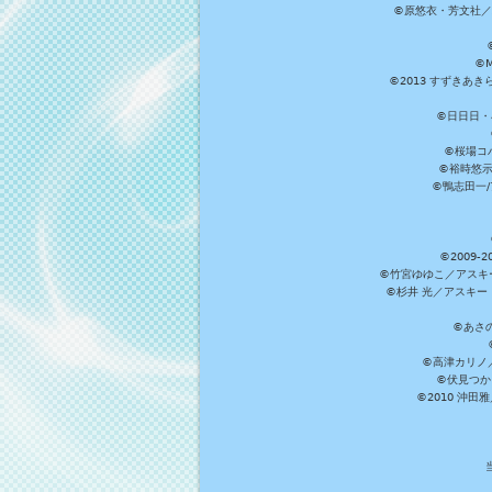
©原悠衣・芳文社／
©M
©2013 すずきあ
©日日日・小
©桜場コ
©裕時悠示
©鴨志田一/ア
©2009
©竹宮ゆゆこ／アスキ
©杉井 光／アスキー
©あさ
©高津カリノ／ス
©伏見つか
©2010 沖