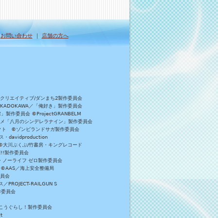
｜
お問い合わせ
｜
店舗の方へ
Bクリエイティブ/ダンまち2製作委員会
／KADOKAWA／「俺好き」製作委員会
委員会 ©ProjectGRANBELM
アニメ「八月のシンデレラナイン」製作委員会
ロジェクト ©ゾンビランドサガ製作委員会
vidproduction
員会 ©大川ぶくぶ/竹書房・キングレコード
E!!製作委員会
・ノーライフ ゼロ製作委員会
 ©AAS／海上安全整備局
委員会
JECT-RAILGUN S
作委員会
がっこうぐらし！製作委員会
t