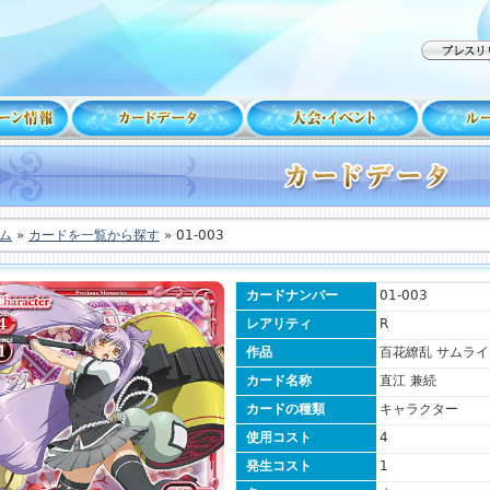
ム
»
カードを一覧から探す
» 01-003
カードナンバー
01-003
レアリティ
R
作品
百花繚乱 サムラ
カード名称
直江 兼続
カードの種類
キャラクター
使用コスト
4
発生コスト
1