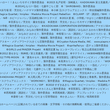
ハロー！！きんいろモザイク製作委員会 ©2015 丸戸史明・深崎暮人・KADOKAWA 富士見書房
©2014なもり/一迅社・七森中ごらく部 ©「SHIROBAKO」製作委員会
©浜弓場 双・芳文社／ハナヤマタ製作委員会 ©小林 立/スクウェアエニックス・咲全国編製作委員
agica Quartet／Aniplex・Madoka Movie Project Rebellion ©CLAMP・ST・講談社／NHK・
きら・Niθ・ホビージャパン／百花繚乱SBパートナーズ ©2013 渡 航、小学館／やはりこの製作委
©宮原るり／芳文社・藤女生徒会 ©原悠衣・芳文社／きんいろモザイク製作委員会
学館／製作委員会＠がんばらない ©KADOKAWA CORPORATION ENTERBRAIN / アマガミS
©桜場コハル・講談社／みなみけ製作委員会 ©桜場コハル・講談社／みなみけ おかわり製作委員
ハル・講談社／「みなみけ おかえり」製作委員会 ©桜場コハル・講談社／「みなみけ ただいま」
・ソフトバンク クリエイティブ／「俺修羅」製作委員会 ©伏見つかさ／アスキー・メディアワーク
スキー・メディアワークス/さくら荘製作委員会 ©Crypton Future Media, INC. www.piapro.n
©Magica Quartet／Aniplex・Madoka Movie Project ©sprite/fairys・恋チョコ製作委員会
©GIRLS und PANZER Projekt ©庵田定夏 by エンターブレイン／私立山星高校文研部
©2012 葵せきな・狗神煌／富士見書房／新・碧陽学園生徒会 ©サテライト／AKB0048製作委員
-2012 TYPE-MOON ©「夏色キセキ」製作委員会 ©安部真弘（週刊少年チャンピオン）／海の家
ー・メディアワークス／「とらドラ！」製作委員会 ©高津カリノ／スクウェアエニックス・「WORKI
・メディアワークス／『神様のメモ帳』製作委員会 ©TYPE-MOON・武梨えり・一迅社／ノーツ
©なもり/一迅社・七森中ごらく部 ©2011 ぱれっと／結姫女子学園ぬこ部
のハジメ・メディアファクトリー／まよチキ！製作委員会 ©黒田ｂｂ・芳文社/Aチャンネル委員会
©ANOHANA PROJECT ©入間人間／アスキー・メディアワークス／『電波女と青春男』製作委員
クウェアエニックス・「WORKING!!」製作委員会 ©Magica Quartet／Aniplex・Madoka Par
さ／アスキー・メディアワークス／OIP ©2010 すずきあきら・Niθ・ホビージャパン／百花繚乱
田雅／アスキー・メディアワークス／オオカミさんと製作委員会 ©安部真弘（週刊少年チャンピオン
©西尾維新・講談社 / 「刀語」製作委員会 ©西尾維新／講談社・アニプレックス・シャフト
©蒼樹うめ・芳文社／ひだまり荘管理組合 ©かきふらい・芳文社／桜高軽音部
当ホームページに記載されている全ての画像・文字情報・その他の無断転載・使用はご遠慮ください