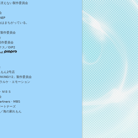
／冴えない製作委員会
会
NEP
員会はまちがっている。
S+製作委員会
会
製作委員会
ス／OIP2
et
会
れもん2号店
NG!!2」製作委員会
・ラルケ・エモーション
・ＭＢＳ
会
tners・MBS
パートナーズ
）／海の家れもん
。