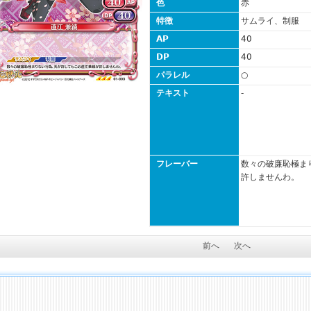
色
赤
特徴
サムライ、制服
AP
40
DP
40
パラレル
○
テキスト
-
フレーバー
数々の破廉恥極ま
許しませんわ。
前へ
次へ