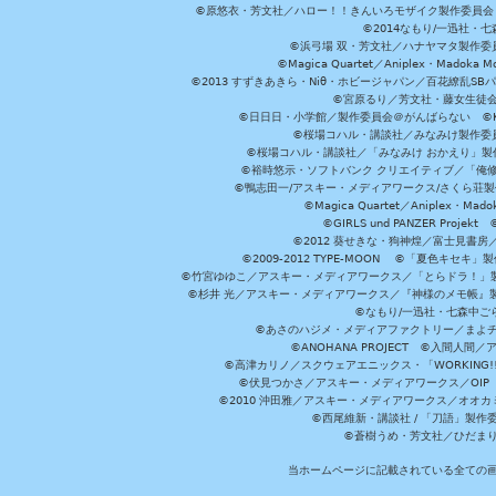
©原悠衣・芳文社／ハロー！！きんいろモザイク製作委員会 ©
©2014なもり/一迅社・七
©浜弓場 双・芳文社／ハナヤマタ製作委
©Magica Quartet／Aniplex・Madoka 
©2013 すずきあきら・Niθ・ホビージャパン／百花繚乱S
©宮原るり／芳文社・藤女生徒
©日日日・小学館／製作委員会＠がんばらない ©KADOKA
©桜場コハル・講談社／みなみけ製作委
©桜場コハル・講談社／「みなみけ おかえり」製
©裕時悠示・ソフトバンク クリエイティブ／「俺修
©鴨志田一/アスキー・メディアワークス/さくら荘製作委員会 ©Cr
©Magica Quartet／Aniplex・Mad
©GIRLS und PANZER Pr
©2012 葵せきな・狗神煌／富士見書房
©2009-2012 TYPE-MOON ©「夏色キ
©竹宮ゆゆこ／アスキー・メディアワークス／「とらドラ！」製作
©杉井 光／アスキー・メディアワークス／『神様のメモ帳』製
©なもり/一迅社・七森中ご
©あさのハジメ・メディアファクトリー／まよチ
©ANOHANA PROJECT ©入間
©高津カリノ／スクウェアエニックス・「WORKING!!」製作委員
©伏見つかさ／アスキー・メディアワークス／OIP 
©2010 沖田雅／アスキー・メディアワークス／オオ
©西尾維新・講談社 / 「刀語」製
©蒼樹うめ・芳文社／ひだま
当ホームページに記載されている全ての