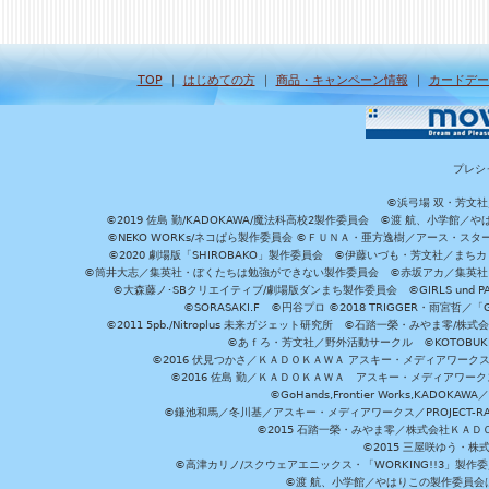
TOP
｜
はじめての方
｜
商品・キャンペーン情報
｜
カードデー
プレシ
©浜弓場 双・芳文
©2019 佐島 勤/KADOKAWA/魔法科高校2製作委員会 ©渡 航、小学
©NEKO WORKs/ネコぱら製作委員会 ©ＦＵＮＡ・亜方逸樹／アース・スタ
©2020 劇場版「SHIROBAKO」製作委員会 ©伊藤いづも・芳文社／まちカ
©筒井大志／集英社・ぼくたちは勉強ができない製作委員会 ©赤坂アカ／集英社・かぐ
©大森藤ノ･SBクリエイティブ/劇場版ダンまち製作委員会 ©GIRLS und P
©SORASAKI.F ©円谷プロ ©2018 TRIGGER・雨宮哲／
©2011 5pb./Nitroplus 未来ガジェット研究所 ©石踏一榮・みやま零
©あｆろ・芳文社／野外活動サークル ©KOTOBUKIYA /
©2016 伏見つかさ／ＫＡＤＯＫＡＷＡ アスキー・メディアワーク
©2016 佐島 勤／ＫＡＤＯＫＡＷＡ アスキー・メディアワークス刊
©GoHands,Frontier Works,KADO
©鎌池和馬／冬川基／アスキー・メディアワークス／PROJECT-RAI
©2015 石踏一榮・みやま零／株式会社ＫＡ
©2015 三屋咲ゆう・株
©高津カリノ/スクウェアエニックス・「WORKING!!3」製作
©渡 航、小学館／やはりこの製作委員会はまちがっ