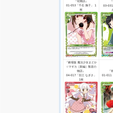
『化物語』
『
01-053「千石 撫子」 1
03-0
枚
『劇場版 魔法少女まどか
☆マギカ［新編］叛逆の
物語』
『
04-017「百江 なぎさ」
01-01
1枚