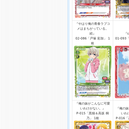
『やはり俺の青春ラブコ
メはまちがっている。
続』
『
02-086「戸塚 彩加」 1
01-09
枚
『俺の妹がこんなに可愛
いわけがない。』
『俺の妹
P-015「黒猫＆高坂 桐
いわ
乃」 1枚
P-016