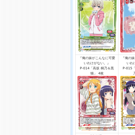
『俺の妹がこんなに可愛
『俺の妹
いわけがない。』
いわ
P-014「高坂 桐乃＆黒
P-01
猫」 4枚