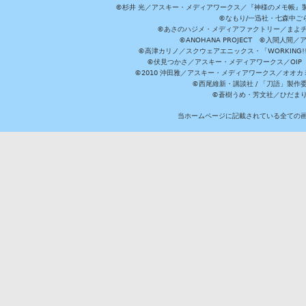
©杉井 光／アスキー・メディアワークス／『神様のメモ帳』製
©なもり/一迅社・七森中ご
©あさのハジメ・メディアファクトリー／まよチ
©ANOHANA PROJECT ©入間
©高津カリノ／スクウェアエニックス・「WORKING!!」製作委員
©伏見つかさ／アスキー・メディアワークス／OIP 
©2010 沖田雅／アスキー・メディアワークス／オオ
©西尾維新・講談社 / 「刀語」製
©蒼樹うめ・芳文社／ひだま
当ホームページに記載されている全ての