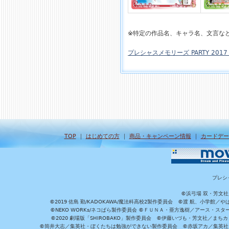
※特定の作品名、キャラ名、文言な
プレシャスメモリーズ PARTY 2017 
TOP
｜
はじめての方
｜
商品・キャンペーン情報
｜
カードデー
プレシ
©浜弓場 双・芳文
©2019 佐島 勤/KADOKAWA/魔法科高校2製作委員会 ©渡 航、小学
©NEKO WORKs/ネコぱら製作委員会 ©ＦＵＮＡ・亜方逸樹／アース・スタ
©2020 劇場版「SHIROBAKO」製作委員会 ©伊藤いづも・芳文社／まちカ
©筒井大志／集英社・ぼくたちは勉強ができない製作委員会 ©赤坂アカ／集英社・かぐ