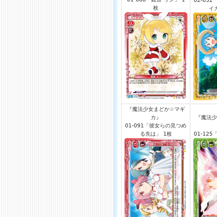
02-05
枚
イカ
『魔法少女まどか☆マギ
カ』
『魔法少
01-091「彼女らの見つめ
る先は」 1枚
01-12