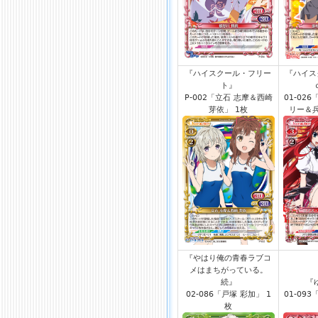
『ハイスクール・フリー
『ハイス
ト』
P-002「立石 志摩＆西崎
01-02
芽依」 1枚
リー＆兵
『やはり俺の青春ラブコ
メはまちがっている。
続』
『
02-086「戸塚 彩加」 1
01-09
枚