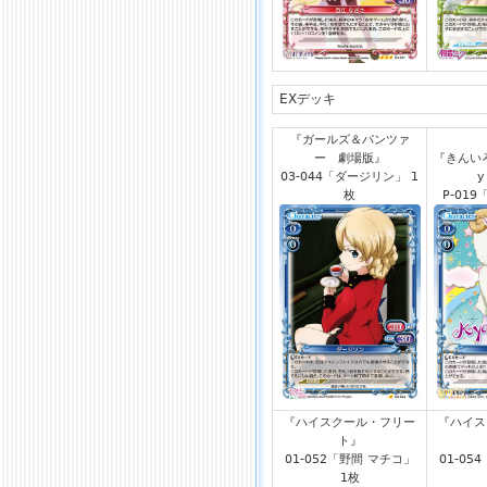
EXデッキ
『ガールズ＆パンツァ
ー 劇場版』
『きんいろ
03-044「ダージリン」 1
y
枚
P-019
『ハイスクール・フリー
『ハイス
ト』
01-052「野間 マチコ」
01-05
1枚