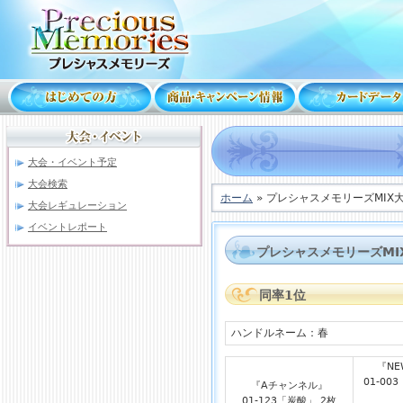
大会・イベント予定
大会検索
ホーム
» プレシャスメモリーズMIX
大会レギュレーション
イベントレポート
プレシャスメモリーズMI
同率1位
ハンドルネーム：春
『NE
01-00
『Aチャンネル』
01-123「炭酸」 2枚