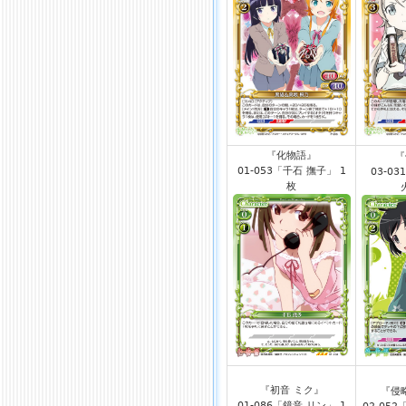
『化物語』
『
01-053「千石 撫子」 1
03-0
枚
『初音 ミク』
『侵
01-086「鏡音 リン」 1