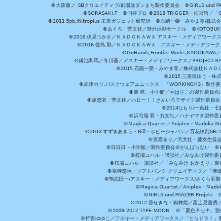
©大森藤ノ･SBクリエイティブ/劇場版ダンまち製作委員会 ©GIRLS und P
©SORASAKI.F ©円谷プロ ©2018 TRIGGER・雨宮哲／
©2011 5pb./Nitroplus 未来ガジェット研究所 ©石踏一榮・みやま零
©あｆろ・芳文社／野外活動サークル ©KOTOBUKIYA /
©2016 伏見つかさ／ＫＡＤＯＫＡＷＡ アスキー・メディアワーク
©2016 佐島 勤／ＫＡＤＯＫＡＷＡ アスキー・メディアワークス刊
©GoHands,Frontier Works,KADO
©鎌池和馬／冬川基／アスキー・メディアワークス／PROJECT-RAI
©2015 石踏一榮・みやま零／株式会社ＫＡ
©2015 三屋咲ゆう・株
©高津カリノ/スクウェアエニックス・「WORKING!!3」製作
©渡 航、小学館／やはりこの製作委員会はまちがっ
©原悠衣・芳文社／ハロー！！きんいろモザイク製作委員会 ©
©2014なもり/一迅社・七
©浜弓場 双・芳文社／ハナヤマタ製作委
©Magica Quartet／Aniplex・Madoka 
©2013 すずきあきら・Niθ・ホビージャパン／百花繚乱S
©宮原るり／芳文社・藤女生徒
©日日日・小学館／製作委員会＠がんばらない ©KADOKA
©桜場コハル・講談社／みなみけ製作委
©桜場コハル・講談社／「みなみけ おかえり」製
©裕時悠示・ソフトバンク クリエイティブ／「俺修
©鴨志田一/アスキー・メディアワークス/さくら荘製作委員会 ©Cr
©Magica Quartet／Aniplex・Mad
©GIRLS und PANZER Pr
©2012 葵せきな・狗神煌／富士見書房
©2009-2012 TYPE-MOON ©「夏色キ
©竹宮ゆゆこ／アスキー・メディアワークス／「とらドラ！」製作