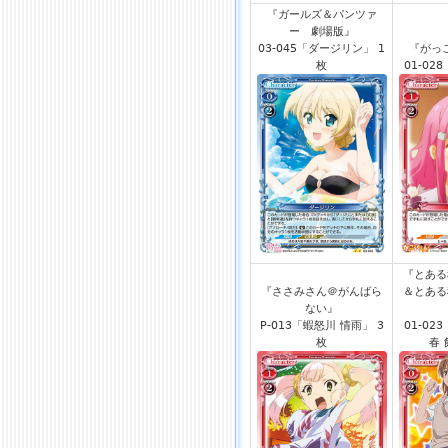
『ガールズ＆パンツァ
ー 劇場版』
03-045「ダージリン」 1
『がっ
枚
01-02
『とある
『ささみさん＠がんばら
＆とある
ない』
P-013「蝦怒川 情雨」 3
01-02
枚
春 