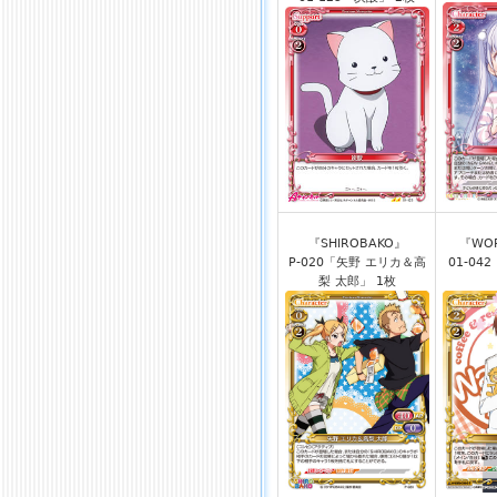
『SHIROBAKO』
『WO
P-020「矢野 エリカ＆高
01-04
梨 太郎」 1枚