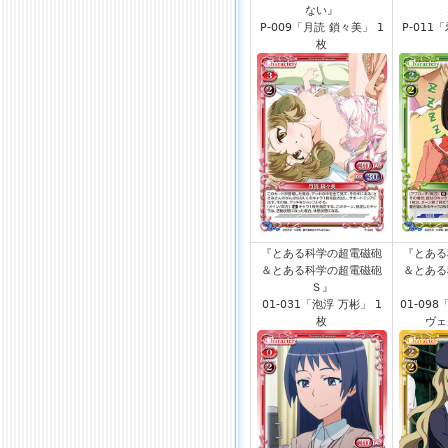
ない』
P-009「月読 鎖々美」 1
P-011
枚
『とある科学の超電磁砲
『とある
＆とある科学の超電磁砲
＆とある
Ｓ』
01-031「泡浮 万彬」 1
01-09
枚
ヴェ