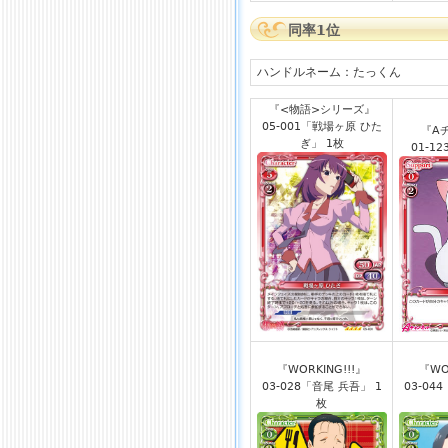
同率1位
ハンドルネーム：たっくん
『<物語>シリーズ』
05-001「戦場ヶ原 ひた
『A
ぎ」 1枚
01-1
『WORKING!!!』
『WO
03-028「音尾 兵吾」 1
03-04
枚