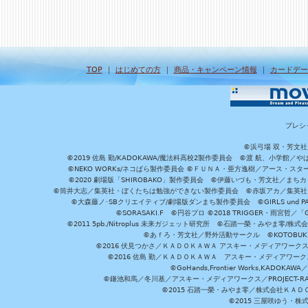
TOP
｜
はじめての方
｜
商品・キャンペーン情報
｜
カードデー
プレシ
©浜弓場 双・芳文
©2019 佐島 勤/KADOKAWA/魔法科高校2製作委員会 ©渡 航、小学
©NEKO WORKs/ネコぱら製作委員会 ©ＦＵＮＡ・亜方逸樹／アース・スタ
©2020 劇場版「SHIROBAKO」製作委員会 ©伊藤いづも・芳文社／まちカ
©筒井大志／集英社・ぼくたちは勉強ができない製作委員会 ©赤坂アカ／集英社・かぐ
©大森藤ノ･SBクリエイティブ/劇場版ダンまち製作委員会 ©GIRLS und P
©SORASAKI.F ©円谷プロ ©2018 TRIGGER・雨宮哲／
©2011 5pb./Nitroplus 未来ガジェット研究所 ©石踏一榮・みやま零
©あｆろ・芳文社／野外活動サークル ©KOTOBUKIYA /
©2016 伏見つかさ／ＫＡＤＯＫＡＷＡ アスキー・メディアワーク
©2016 佐島 勤／ＫＡＤＯＫＡＷＡ アスキー・メディアワークス刊
©GoHands,Frontier Works,KADO
©鎌池和馬／冬川基／アスキー・メディアワークス／PROJECT-RAI
©2015 石踏一榮・みやま零／株式会社ＫＡ
©2015 三屋咲ゆう・株