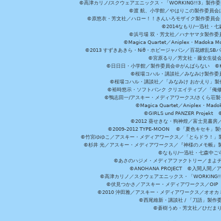
©高津カリノ/スクウェアエニックス・「WORKING!!3」製作
©渡 航、小学館／やはりこの製作委員会はまちがっ
©原悠衣・芳文社／ハロー！！きんいろモザイク製作委員会 ©
©2014なもり/一迅社・七
©浜弓場 双・芳文社／ハナヤマタ製作委
©Magica Quartet／Aniplex・Madoka 
©2013 すずきあきら・Niθ・ホビージャパン／百花繚乱S
©宮原るり／芳文社・藤女生徒
©日日日・小学館／製作委員会＠がんばらない ©KADOKA
©桜場コハル・講談社／みなみけ製作委
©桜場コハル・講談社／「みなみけ おかえり」製
©裕時悠示・ソフトバンク クリエイティブ／「俺修
©鴨志田一/アスキー・メディアワークス/さくら荘製作委員会 ©Cr
©Magica Quartet／Aniplex・Mad
©GIRLS und PANZER Pr
©2012 葵せきな・狗神煌／富士見書房
©2009-2012 TYPE-MOON ©「夏色キ
©竹宮ゆゆこ／アスキー・メディアワークス／「とらドラ！」製作
©杉井 光／アスキー・メディアワークス／『神様のメモ帳』製
©なもり/一迅社・七森中ご
©あさのハジメ・メディアファクトリー／まよチ
©ANOHANA PROJECT ©入間
©高津カリノ／スクウェアエニックス・「WORKING!!」製作委員
©伏見つかさ／アスキー・メディアワークス／OIP 
©2010 沖田雅／アスキー・メディアワークス／オオ
©西尾維新・講談社 / 「刀語」製
©蒼樹うめ・芳文社／ひだま