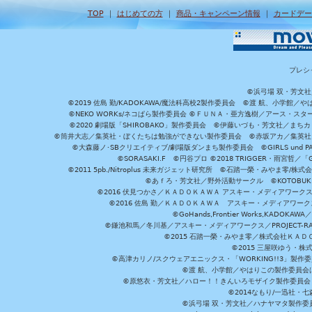
TOP
｜
はじめての方
｜
商品・キャンペーン情報
｜
カードデー
プレシ
©浜弓場 双・芳文
©2019 佐島 勤/KADOKAWA/魔法科高校2製作委員会 ©渡 航、小学
©NEKO WORKs/ネコぱら製作委員会 ©ＦＵＮＡ・亜方逸樹／アース・スタ
©2020 劇場版「SHIROBAKO」製作委員会 ©伊藤いづも・芳文社／まちカ
©筒井大志／集英社・ぼくたちは勉強ができない製作委員会 ©赤坂アカ／集英社・かぐ
©大森藤ノ･SBクリエイティブ/劇場版ダンまち製作委員会 ©GIRLS und P
©SORASAKI.F ©円谷プロ ©2018 TRIGGER・雨宮哲／
©2011 5pb./Nitroplus 未来ガジェット研究所 ©石踏一榮・みやま零
©あｆろ・芳文社／野外活動サークル ©KOTOBUKIYA /
©2016 伏見つかさ／ＫＡＤＯＫＡＷＡ アスキー・メディアワーク
©2016 佐島 勤／ＫＡＤＯＫＡＷＡ アスキー・メディアワークス刊
©GoHands,Frontier Works,KADO
©鎌池和馬／冬川基／アスキー・メディアワークス／PROJECT-RAI
©2015 石踏一榮・みやま零／株式会社ＫＡ
©2015 三屋咲ゆう・株
©高津カリノ/スクウェアエニックス・「WORKING!!3」製作
©渡 航、小学館／やはりこの製作委員会はまちがっ
©原悠衣・芳文社／ハロー！！きんいろモザイク製作委員会 ©
©2014なもり/一迅社・七
©浜弓場 双・芳文社／ハナヤマタ製作委