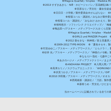
©Magica Quartet／Aniplex・Madoka 
©2013 すずきあきら・Niθ・ホビージャパン／百花繚乱S
©宮原るり／芳文社・藤女生徒
©日日日・小学館／製作委員会＠がんばらない ©KADOKA
©桜場コハル・講談社／みなみけ製作委
©桜場コハル・講談社／「みなみけ おかえり」製
©裕時悠示・ソフトバンク クリエイティブ／「俺修
©鴨志田一/アスキー・メディアワークス/さくら荘製作委員会 ©Cr
©Magica Quartet／Aniplex・Mad
©GIRLS und PANZER Pr
©2012 葵せきな・狗神煌／富士見書房
©2009-2012 TYPE-MOON ©「夏色キ
©竹宮ゆゆこ／アスキー・メディアワークス／「とらドラ！」製作
©杉井 光／アスキー・メディアワークス／『神様のメモ帳』製
©なもり/一迅社・七森中ご
©あさのハジメ・メディアファクトリー／まよチ
©ANOHANA PROJECT ©入間
©高津カリノ／スクウェアエニックス・「WORKING!!」製作委員
©伏見つかさ／アスキー・メディアワークス／OIP 
©2010 沖田雅／アスキー・メディアワークス／オオ
©西尾維新・講談社 / 「刀語」製
©蒼樹うめ・芳文社／ひだま
当ホームページに記載されている全ての