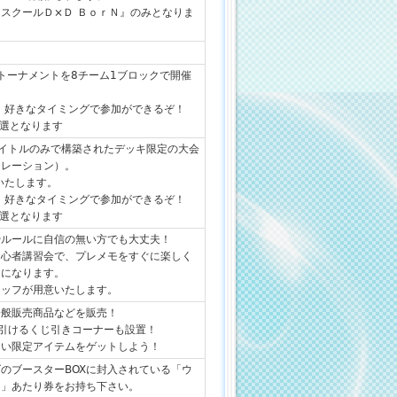
スクールＤ×Ｄ ＢｏｒＮ』のみとなりま
3トーナメントを8チーム1ブロックで開催
、好きなタイミングで参加ができるぞ！
選となります
タイトルのみで構築されたデッキ限定の大会
ュレーション）。
いたします。
、好きなタイミングで参加ができるぞ！
選となります
やルールに自信の無い方でも大丈夫！
初心者講習会で、プレメモをすぐに楽しく
うになります。
タッフが用意いたします。
一般販売商品などを販売！
に引けるくじ引きコーナーも設置！
ない限定アイテムをゲットしよう！
のブースターBOXに封入されている「ウ
ン」あたり券をお持ち下さい。