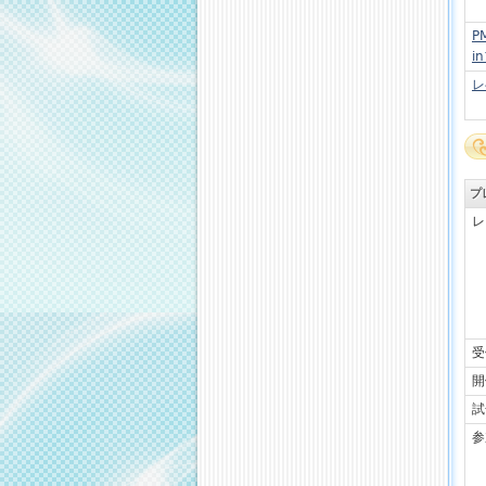
P
i
レ
プ
レ
受
開
試
参