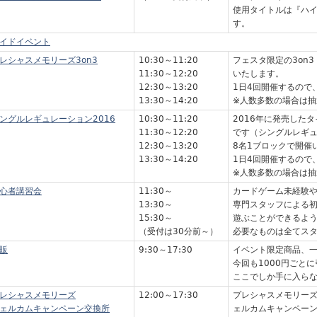
使用タイトルは『ハイ
す。
イドイベント
レシャスメモリーズ3on3
10:30～11:20
フェスタ限定の3on
11:30～12:20
いたします。
12:30～13:20
1日4回開催するので
13:30～14:20
※人数多数の場合は抽
ングルレギュレーション2016
10:30～11:20
2016年に発売した
11:30～12:20
です（シングルレギ
12:30～13:20
8名1ブロックで開催
13:30～14:20
1日4回開催するので
※人数多数の場合は抽
心者講習会
11:30～
カードゲーム未経験
13:30～
専門スタッフによる
15:30～
遊ぶことができるよ
（受付は30分前～）
必要なものは全てス
販
9:30～17:30
イベント限定商品、
今回も1000円ごと
ここでしか手に入ら
レシャスメモリーズ
12:00～17:30
プレシャスメモリーズ
ェルカムキャンペーン交換所
ェルカムキャンペー