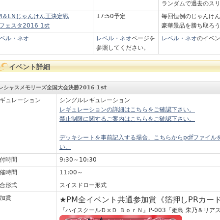
ランダムで過去のス
M＆LNじゃんけん王決定戦
17:50予定
毎回恒例のじゃんけ
nフェスタ2016 1st
豪華景品を勝ち取ろ
ベル・ネオ
レベル・ネオ
ページを
レベル・ネオ
のイベ
参照してください。
イベント詳細
レシャスメモリーズ全国大会決勝2016 1st
ギュレーション
シングルレギュレーション
レギュレーションの詳細はこちらをご確認下さい。
禁止制限に関するご案内はこちらをご確認下さい。
デッキシートを事前記入する場合、こちらからpdfファイル
い。
付時間
9:30～10:30
催時間
11:00～
合形式
スイスドロー形式
加賞
★PM全イベント共通参加賞《箔押しPRカー
『ハイスクールＤ×Ｄ ＢｏｒＮ』P-003「姫島 朱乃＆リア