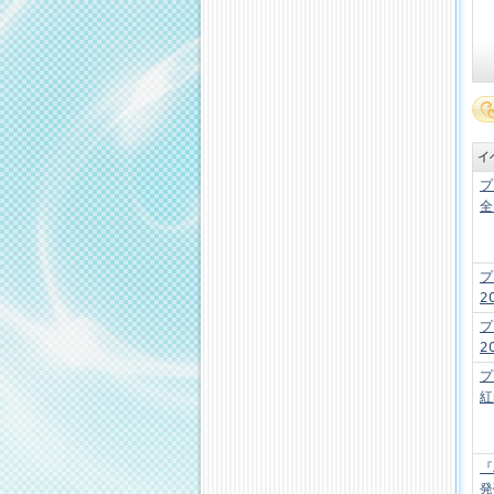
イ
プ
全
プ
2
プ
2
プ
紅
『
発