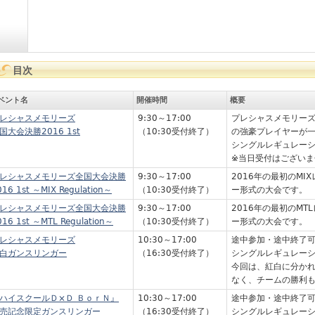
目次
ベント名
開催時間
概要
レシャスメモリーズ
9:30～17:00
プレシャスメモリーズ全
国大会決勝2016 1st
（10:30受付終了）
の強豪プレイヤーが
シングルレギュレー
※当日受付はございま
レシャスメモリーズ全国大会決勝
9:30～17:00
2016年の最初のM
016 1st ～MIX Regulation～
（10:30受付終了）
ー形式の大会です。
レシャスメモリーズ全国大会決勝
9:30～17:00
2016年の最初のM
016 1st ～MTL Regulation～
（10:30受付終了）
ー形式の大会です。
レシャスメモリーズ
10:30～17:00
途中参加・途中終了
白ガンスリンガー
（16:30受付終了）
シングルレギュレー
今回は、紅白に分か
なく、チームの勝利
ハイスクールＤ×Ｄ ＢｏｒＮ』
10:30～17:00
途中参加・途中終了
売記念限定ガンスリンガー
（16:30受付終了）
シングルレギュレー