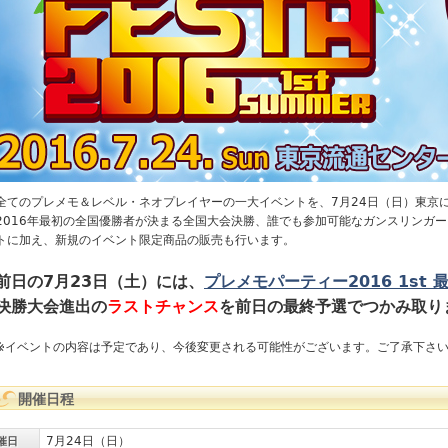
全てのプレメモ＆レベル・ネオプレイヤーの一大イベントを、7月24日（日）東京
2016年最初の全国優勝者が決まる全国大会決勝、誰でも参加可能なガンスリンガ
トに加え、新規のイベント限定商品の販売も行います。
前日の7月23日（土）には、
プレメモパーティー2016 1st 
決勝大会進出の
ラストチャンス
を前日の最終予選でつかみ取り
※イベントの内容は予定であり、今後変更される可能性がございます。ご了承下さ
開催日程
7月24日（日）
催日