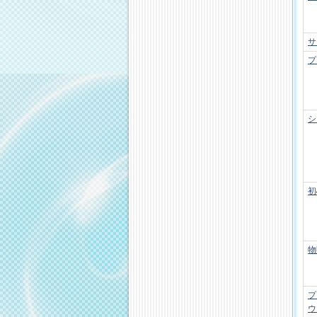
サ
プ
シ
初
物
プ
ウ