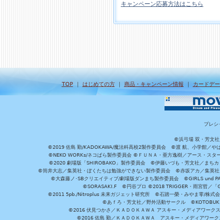
キャンペーン応募方法はこちら
TOP
｜
はじめての方
｜
商品・キャンペーン情報
｜
カードデー
プレシ
©浜弓場 双・芳文
©2019 佐島 勤/KADOKAWA/魔法科高校2製作委員会 ©渡 航、小学
©NEKO WORKs/ネコぱら製作委員会 ©ＦＵＮＡ・亜方逸樹／アース・スタ
©2020 劇場版「SHIROBAKO」製作委員会 ©伊藤いづも・芳文社／まちカ
©筒井大志／集英社・ぼくたちは勉強ができない製作委員会 ©赤坂アカ／集英社・かぐ
©大森藤ノ･SBクリエイティブ/劇場版ダンまち製作委員会 ©GIRLS und P
©SORASAKI.F ©円谷プロ ©2018 TRIGGER・雨宮哲／
©2011 5pb./Nitroplus 未来ガジェット研究所 ©石踏一榮・みやま零
©あｆろ・芳文社／野外活動サークル ©KOTOBUKIYA /
©2016 伏見つかさ／ＫＡＤＯＫＡＷＡ アスキー・メディアワーク
©2016 佐島 勤／ＫＡＤＯＫＡＷＡ アスキー・メディアワークス刊