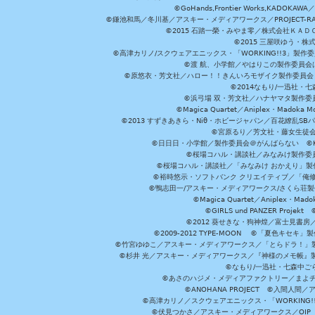
©GoHands,Frontier Works,KADO
©鎌池和馬／冬川基／アスキー・メディアワークス／PROJECT-RAI
©2015 石踏一榮・みやま零／株式会社ＫＡ
©2015 三屋咲ゆう・株
©高津カリノ/スクウェアエニックス・「WORKING!!3」製作
©渡 航、小学館／やはりこの製作委員会はまちがっ
©原悠衣・芳文社／ハロー！！きんいろモザイク製作委員会 ©
©2014なもり/一迅社・七
©浜弓場 双・芳文社／ハナヤマタ製作委
©Magica Quartet／Aniplex・Madoka 
©2013 すずきあきら・Niθ・ホビージャパン／百花繚乱S
©宮原るり／芳文社・藤女生徒
©日日日・小学館／製作委員会＠がんばらない ©KADOKA
©桜場コハル・講談社／みなみけ製作委
©桜場コハル・講談社／「みなみけ おかえり」製
©裕時悠示・ソフトバンク クリエイティブ／「俺修
©鴨志田一/アスキー・メディアワークス/さくら荘製作委員会 ©Cr
©Magica Quartet／Aniplex・Mad
©GIRLS und PANZER Pr
©2012 葵せきな・狗神煌／富士見書房
©2009-2012 TYPE-MOON ©「夏色キ
©竹宮ゆゆこ／アスキー・メディアワークス／「とらドラ！」製作
©杉井 光／アスキー・メディアワークス／『神様のメモ帳』製
©なもり/一迅社・七森中ご
©あさのハジメ・メディアファクトリー／まよチ
©ANOHANA PROJECT ©入間
©高津カリノ／スクウェアエニックス・「WORKING!!」製作委員
©伏見つかさ／アスキー・メディアワークス／OIP 