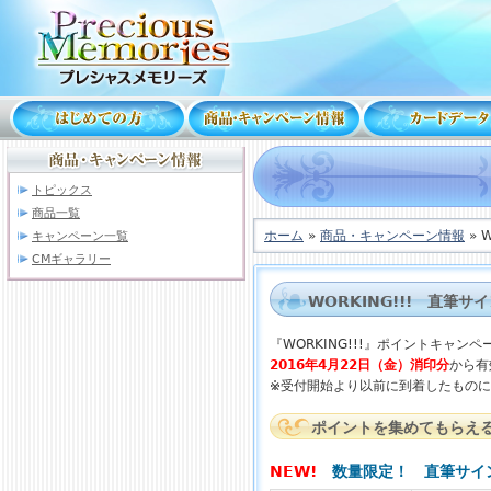
トピックス
商品一覧
ホーム
»
商品・キャンペーン情報
» 
キャンペーン一覧
CMギャラリー
WORKING!!! 直筆
『WORKING!!!』
ポイントキャンペ
2016年4月22日（金）消印分
から有
※受付開始より以前に到着したもの
ポイントを集めてもらえ
NEW!
数量限定！ 直筆サインカ