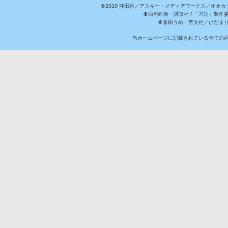
©2010 沖田雅／アスキー・メディアワークス／オオ
©西尾維新・講談社 / 「刀語」製
©蒼樹うめ・芳文社／ひだま
当ホームページに記載されている全ての