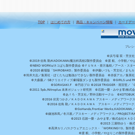
TOP
｜
はじめての方
｜
商品・キャンペーン情報
｜
カードデー
プレシ
©浜弓場 双・芳文
©2019 佐島 勤/KADOKAWA/魔法科高校2製作委員会 ©渡 航、小学
©NEKO WORKs/ネコぱら製作委員会 ©ＦＵＮＡ・亜方逸樹／アース・スタ
©2020 劇場版「SHIROBAKO」製作委員会 ©伊藤いづも・芳文社／まちカ
©筒井大志／集英社・ぼくたちは勉強ができない製作委員会 ©赤坂アカ／集英社・かぐ
©大森藤ノ･SBクリエイティブ/劇場版ダンまち製作委員会 ©GIRLS und P
©SORASAKI.F ©円谷プロ ©2018 TRIGGER・雨宮哲／
©2011 5pb./Nitroplus 未来ガジェット研究所 ©石踏一榮・みやま零
©あｆろ・芳文社／野外活動サークル ©KOTOBUKIYA /
©2016 伏見つかさ／ＫＡＤＯＫＡＷＡ アスキー・メディアワーク
©2016 佐島 勤／ＫＡＤＯＫＡＷＡ アスキー・メディアワークス刊
©GoHands,Frontier Works,KADO
©鎌池和馬／冬川基／アスキー・メディアワークス／PROJECT-RAI
©2015 石踏一榮・みやま零／株式会社ＫＡ
©2015 三屋咲ゆう・株
©高津カリノ/スクウェアエニックス・「WORKING!!3」製作
©渡 航、小学館／やはりこの製作委員会はまちがっ