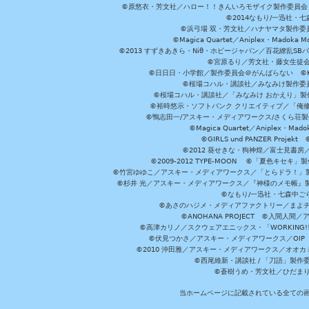
©原悠衣・芳文社／ハロー！！きんいろモザイク製作委員会 ©
©2014なもり/一迅社・七
©浜弓場 双・芳文社／ハナヤマタ製作委
©Magica Quartet／Aniplex・Madoka 
©2013 すずきあきら・Niθ・ホビージャパン／百花繚乱S
©宮原るり／芳文社・藤女生徒
©日日日・小学館／製作委員会＠がんばらない ©KADOKA
©桜場コハル・講談社／みなみけ製作委
©桜場コハル・講談社／「みなみけ おかえり」製
©裕時悠示・ソフトバンク クリエイティブ／「俺修
©鴨志田一/アスキー・メディアワークス/さくら荘製作委員会 ©Cr
©Magica Quartet／Aniplex・Mad
©GIRLS und PANZER Pr
©2012 葵せきな・狗神煌／富士見書房
©2009-2012 TYPE-MOON ©「夏色キ
©竹宮ゆゆこ／アスキー・メディアワークス／「とらドラ！」製作
©杉井 光／アスキー・メディアワークス／『神様のメモ帳』製
©なもり/一迅社・七森中ご
©あさのハジメ・メディアファクトリー／まよチ
©ANOHANA PROJECT ©入間
©高津カリノ／スクウェアエニックス・「WORKING!!」製作委員
©伏見つかさ／アスキー・メディアワークス／OIP 
©2010 沖田雅／アスキー・メディアワークス／オオ
©西尾維新・講談社 / 「刀語」製
©蒼樹うめ・芳文社／ひだま
当ホームページに記載されている全ての