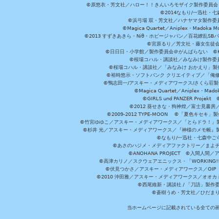
©原悠衣・芳文社／ハロー！！きんいろモザイク製作委員会 ©
©2014なもり/一迅社・七
©浜弓場 双・芳文社／ハナヤマタ製作委
©Magica Quartet／Aniplex・Madoka 
©2013 すずきあきら・Niθ・ホビージャパン／百花繚乱S
©宮原るり／芳文社・藤女生徒
©日日日・小学館／製作委員会＠がんばらない ©KADOKA
©桜場コハル・講談社／みなみけ製作委
©桜場コハル・講談社／「みなみけ おかえり」製
©裕時悠示・ソフトバンク クリエイティブ／「俺修
©鴨志田一/アスキー・メディアワークス/さくら荘製作委員会 ©Cr
©Magica Quartet／Aniplex・Mad
©GIRLS und PANZER Pr
©2012 葵せきな・狗神煌／富士見書房
©2009-2012 TYPE-MOON ©「夏色キ
©竹宮ゆゆこ／アスキー・メディアワークス／「とらドラ！」製作
©杉井 光／アスキー・メディアワークス／『神様のメモ帳』製
©なもり/一迅社・七森中ご
©あさのハジメ・メディアファクトリー／まよチ
©ANOHANA PROJECT ©入間
©高津カリノ／スクウェアエニックス・「WORKING!!」製作委員
©伏見つかさ／アスキー・メディアワークス／OIP 
©2010 沖田雅／アスキー・メディアワークス／オオ
©西尾維新・講談社 / 「刀語」製
©蒼樹うめ・芳文社／ひだま
当ホームページに記載されている全ての