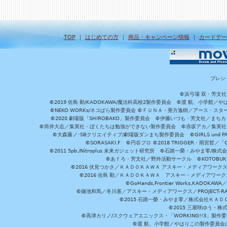
TOP
｜
はじめての方
｜
商品・キャンペーン情報
｜
カードデー
プレシ
©浜弓場 双・芳文
©2019 佐島 勤/KADOKAWA/魔法科高校2製作委員会 ©渡 航、小学
©NEKO WORKs/ネコぱら製作委員会 ©ＦＵＮＡ・亜方逸樹／アース・スタ
©2020 劇場版「SHIROBAKO」製作委員会 ©伊藤いづも・芳文社／まちカ
©筒井大志／集英社・ぼくたちは勉強ができない製作委員会 ©赤坂アカ／集英社・かぐ
©大森藤ノ･SBクリエイティブ/劇場版ダンまち製作委員会 ©GIRLS und P
©SORASAKI.F ©円谷プロ ©2018 TRIGGER・雨宮哲／
©2011 5pb./Nitroplus 未来ガジェット研究所 ©石踏一榮・みやま零
©あｆろ・芳文社／野外活動サークル ©KOTOBUKIYA /
©2016 伏見つかさ／ＫＡＤＯＫＡＷＡ アスキー・メディアワーク
©2016 佐島 勤／ＫＡＤＯＫＡＷＡ アスキー・メディアワークス刊
©GoHands,Frontier Works,KADO
©鎌池和馬／冬川基／アスキー・メディアワークス／PROJECT-RAI
©2015 石踏一榮・みやま零／株式会社ＫＡ
©2015 三屋咲ゆう・株
©高津カリノ/スクウェアエニックス・「WORKING!!3」製作
©渡 航、小学館／やはりこの製作委員会はまちがっ