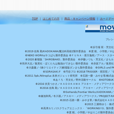
TOP
｜
はじめての方
｜
商品・キャンペーン情報
｜
カードデー
プレシ
©浜弓場 双・芳文
©2019 佐島 勤/KADOKAWA/魔法科高校2製作委員会 ©渡 航、小学
©NEKO WORKs/ネコぱら製作委員会 ©ＦＵＮＡ・亜方逸樹／アース・スタ
©2020 劇場版「SHIROBAKO」製作委員会 ©伊藤いづも・芳文社／まちカ
©筒井大志／集英社・ぼくたちは勉強ができない製作委員会 ©赤坂アカ／集英社・かぐ
©大森藤ノ･SBクリエイティブ/劇場版ダンまち製作委員会 ©GIRLS und P
©SORASAKI.F ©円谷プロ ©2018 TRIGGER・雨宮哲／
©2011 5pb./Nitroplus 未来ガジェット研究所 ©石踏一榮・みやま零
©あｆろ・芳文社／野外活動サークル ©KOTOBUKIYA /
©2016 伏見つかさ／ＫＡＤＯＫＡＷＡ アスキー・メディアワーク
©2016 佐島 勤／ＫＡＤＯＫＡＷＡ アスキー・メディアワークス刊
©GoHands,Frontier Works,KADO
©鎌池和馬／冬川基／アスキー・メディアワークス／PROJECT-RAI
©2015 石踏一榮・みやま零／株式会社ＫＡ
©2015 三屋咲ゆう・株
©高津カリノ/スクウェアエニックス・「WORKING!!3」製作
©渡 航、小学館／やはりこの製作委員会はまちがっ