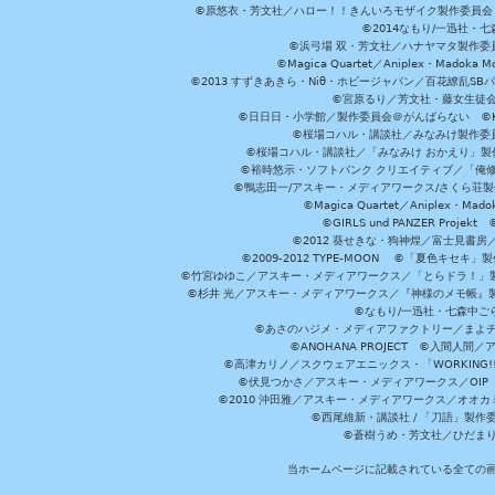
©原悠衣・芳文社／ハロー！！きんいろモザイク製作委員会 ©
©2014なもり/一迅社・七
©浜弓場 双・芳文社／ハナヤマタ製作委
©Magica Quartet／Aniplex・Madoka 
©2013 すずきあきら・Niθ・ホビージャパン／百花繚乱S
©宮原るり／芳文社・藤女生徒
©日日日・小学館／製作委員会＠がんばらない ©KADOKA
©桜場コハル・講談社／みなみけ製作委
©桜場コハル・講談社／「みなみけ おかえり」製
©裕時悠示・ソフトバンク クリエイティブ／「俺修
©鴨志田一/アスキー・メディアワークス/さくら荘製作委員会 ©Cr
©Magica Quartet／Aniplex・Mad
©GIRLS und PANZER Pr
©2012 葵せきな・狗神煌／富士見書房
©2009-2012 TYPE-MOON ©「夏色キ
©竹宮ゆゆこ／アスキー・メディアワークス／「とらドラ！」製作
©杉井 光／アスキー・メディアワークス／『神様のメモ帳』製
©なもり/一迅社・七森中ご
©あさのハジメ・メディアファクトリー／まよチ
©ANOHANA PROJECT ©入間
©高津カリノ／スクウェアエニックス・「WORKING!!」製作委員
©伏見つかさ／アスキー・メディアワークス／OIP 
©2010 沖田雅／アスキー・メディアワークス／オオ
©西尾維新・講談社 / 「刀語」製
©蒼樹うめ・芳文社／ひだま
当ホームページに記載されている全ての