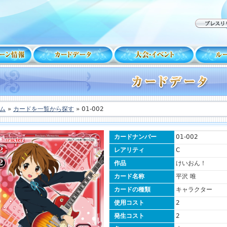
ム
»
カードを一覧から探す
» 01-002
カードナンバー
01-002
レアリティ
C
作品
けいおん！
カード名称
平沢 唯
カードの種類
キャラクター
使用コスト
2
発生コスト
2