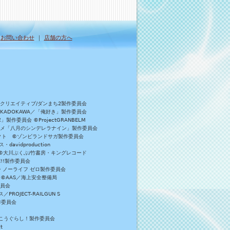
｜
お問い合わせ
｜
店舗の方へ
Bクリエイティブ/ダンまち2製作委員会
／KADOKAWA／「俺好き」製作委員会
委員会 ©ProjectGRANBELM
アニメ「八月のシンデレラナイン」製作委員会
ロジェクト ©ゾンビランドサガ製作委員会
vidproduction
員会 ©大川ぶくぶ/竹書房・キングレコード
E!!製作委員会
・ノーライフ ゼロ製作委員会
 ©AAS／海上安全整備局
委員会
JECT-RAILGUN S
作委員会
がっこうぐらし！製作委員会
t