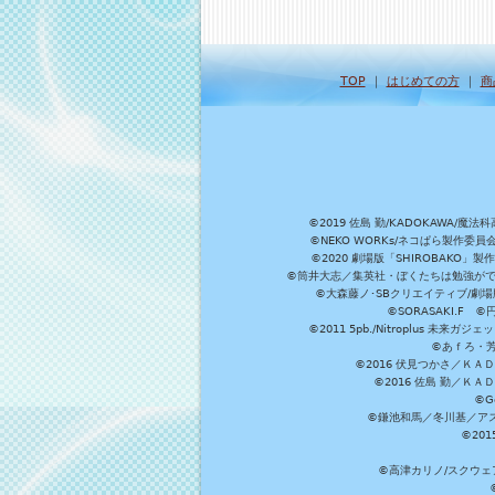
TOP
｜
はじめての方
｜
商
©2019 佐島 勤/KADOKAW
©NEKO WORKs/ネコぱら製作委
©2020 劇場版「SHIROBAKO
©筒井大志／集英社・ぼくたちは勉強ができ
©大森藤ノ･SBクリエイティブ/劇場版
©SORASAKI.F 
©2011 5pb./Nitroplus
©あｆろ・芳文
©2016 伏見つかさ／Ｋ
©2016 佐島 勤／Ｋ
©G
©鎌池和馬／冬川基／アスキ
©20
©高津カリノ/スクウェア