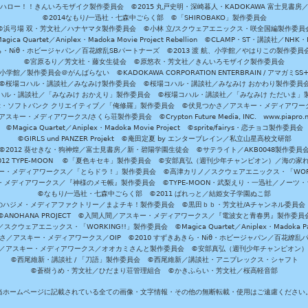
ハロー！！きんいろモザイク製作委員会 ©2015 丸戸史明・深崎暮人・KADOKAWA 富士見書房
©2014なもり/一迅社・七森中ごらく部 ©「SHIROBAKO」製作委員会
©浜弓場 双・芳文社／ハナヤマタ製作委員会 ©小林 立/スクウェアエニックス・咲全国編製作委員
agica Quartet／Aniplex・Madoka Movie Project Rebellion ©CLAMP・ST・講談社／NHK・
きら・Niθ・ホビージャパン／百花繚乱SBパートナーズ ©2013 渡 航、小学館／やはりこの製作委
©宮原るり／芳文社・藤女生徒会 ©原悠衣・芳文社／きんいろモザイク製作委員会
学館／製作委員会＠がんばらない ©KADOKAWA CORPORATION ENTERBRAIN / アマガミS
©桜場コハル・講談社／みなみけ製作委員会 ©桜場コハル・講談社／みなみけ おかわり製作委員
ハル・講談社／「みなみけ おかえり」製作委員会 ©桜場コハル・講談社／「みなみけ ただいま」
・ソフトバンク クリエイティブ／「俺修羅」製作委員会 ©伏見つかさ／アスキー・メディアワーク
スキー・メディアワークス/さくら荘製作委員会 ©Crypton Future Media, INC. www.piapro.n
©Magica Quartet／Aniplex・Madoka Movie Project ©sprite/fairys・恋チョコ製作委員会
©GIRLS und PANZER Projekt ©庵田定夏 by エンターブレイン／私立山星高校文研部
©2012 葵せきな・狗神煌／富士見書房／新・碧陽学園生徒会 ©サテライト／AKB0048製作委員
-2012 TYPE-MOON ©「夏色キセキ」製作委員会 ©安部真弘（週刊少年チャンピオン）／海の家
ー・メディアワークス／「とらドラ！」製作委員会 ©高津カリノ／スクウェアエニックス・「WORKI
・メディアワークス／『神様のメモ帳』製作委員会 ©TYPE-MOON・武梨えり・一迅社／ノーツ
©なもり/一迅社・七森中ごらく部 ©2011 ぱれっと／結姫女子学園ぬこ部
のハジメ・メディアファクトリー／まよチキ！製作委員会 ©黒田ｂｂ・芳文社/Aチャンネル委員会
©ANOHANA PROJECT ©入間人間／アスキー・メディアワークス／『電波女と青春男』製作委員
クウェアエニックス・「WORKING!!」製作委員会 ©Magica Quartet／Aniplex・Madoka Par
さ／アスキー・メディアワークス／OIP ©2010 すずきあきら・Niθ・ホビージャパン／百花繚乱
田雅／アスキー・メディアワークス／オオカミさんと製作委員会 ©安部真弘（週刊少年チャンピオン
©西尾維新・講談社 / 「刀語」製作委員会 ©西尾維新／講談社・アニプレックス・シャフト
©蒼樹うめ・芳文社／ひだまり荘管理組合 ©かきふらい・芳文社／桜高軽音部
当ホームページに記載されている全ての画像・文字情報・その他の無断転載・使用はご遠慮ください