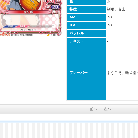
色
赤
特徴
制服、音楽
AP
20
DP
20
パラレル
テキスト
-
フレーバー
ようこそ、軽音部
前へ
次へ