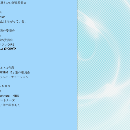
／冴えない製作委員会
会
NEP
員会はまちがっている。
S+製作委員会
会
製作委員会
ス／OIP2
et
会
れもん2号店
NG!!2」製作委員会
・ラルケ・エモーション
・ＭＢＳ
会
tners・MBS
パートナーズ
）／海の家れもん
。