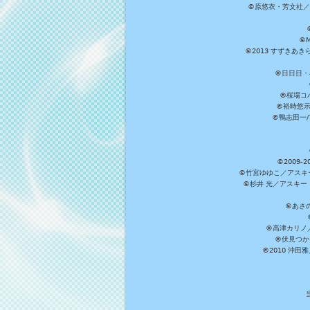
©原悠衣・芳文社／
©M
©2013 すずきあ
©日日日・小
©桜場コ
©裕時悠示
©鴨志田一/ア
©2009
©竹宮ゆゆこ／アスキ
©杉井 光／アスキー
©あさ
©高津カリノ／ス
©伏見つか
©2010 沖