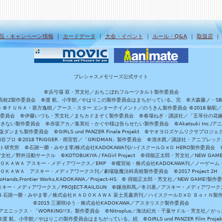
品・キャンペーン情報
｜
カードデータ
｜
大会・イベント
｜
ルール・Q&A
｜
取扱店
プレシャスメモリーズ公式サイト
©浜弓場 双・芳文社／おちこぼれフルーツタルト製作委員会
A/魔法科高校2製作委員会 ©渡 航、小学館／やはりこの製作委員会はまちがっている。完 ©大森藤ノ・S
員会 ©ＦＵＮＡ・亜方逸樹／アース・スター エンターテイメント／のうきん製作委員会 ©2018 駱駝
」製作委員会 ©伊藤いづも・芳文社／まちカドまぞく製作委員会 ©春場ねぎ・講談社／「五等分の花嫁」製作
ない製作委員会 ©赤坂アカ／集英社・かぐや様は告らせたい製作委員会 ©Akatsuki Inc./
ダンまち製作委員会 ©GIRLS und PANZER Finale Projekt ©ヤオヨロズケムリクサプ
©円谷プロ ©2018 TRIGGER・雨宮哲／「GRIDMAN」製作委員会 ©清水茜／講談社・アニプレックス・da
 未来ガジェット研究所 ©石踏一榮・みやま零/株式会社KADOKAWA刊/ハイスクールＤ×Ｄ HERO製作委
社／野外活動サークル ©KOTOBUKIYA / FAGirl Project ©得能正太郎・芳文社／NEW GAM
ＡＤＯＫＡＷＡ アスキー・メディアワークス／EMP ©榎宮祐・株式会社KADOKAWA刊／ノーゲーム
ＡＤＯＫＡＷＡ アスキー・メディアワークス刊／劇場版魔法科高校製作委員会 ©2017 Project 2H
oHands,Frontier Works,KADOKAWA／Project-HS © 得能正太郎・芳文社／NEW GAME!製作
ー・メディアワークス／PROJECT-RAILGUN ©鎌池和馬／冬川基／アスキー・メディアワークス／PRO
15 石踏一榮・みやま零／株式会社ＫＡＤＯＫＡＷＡ 富士見書房刊／ハイスクールＤ×Ｄ ＢｏｒＮ製
©2015 三屋咲ゆう・株式会社KADOKAWA／アスタリスク製作委員会
エニックス・「WORKING!!3」製作委員会 ©Nitroplus／海法紀光・千葉サドル・芳文社／
©渡 航、小学館／やはりこの製作委員会はまちがっている。続 ©GIRLS und PANZER Film Projek