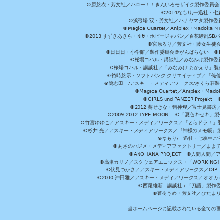
©原悠衣・芳文社／ハロー！！きんいろモザイク製作委員会 ©
©2014なもり/一迅社・七
©浜弓場 双・芳文社／ハナヤマタ製作委
©Magica Quartet／Aniplex・Madoka 
©2013 すずきあきら・Niθ・ホビージャパン／百花繚乱S
©宮原るり／芳文社・藤女生徒
©日日日・小学館／製作委員会＠がんばらない ©KADOKA
©桜場コハル・講談社／みなみけ製作委
©桜場コハル・講談社／「みなみけ おかえり」製
©裕時悠示・ソフトバンク クリエイティブ／「俺修
©鴨志田一/アスキー・メディアワークス/さくら荘製作委員会 ©Cr
©Magica Quartet／Aniplex・Mad
©GIRLS und PANZER Pr
©2012 葵せきな・狗神煌／富士見書房
©2009-2012 TYPE-MOON ©「夏色キ
©竹宮ゆゆこ／アスキー・メディアワークス／「とらドラ！」製作
©杉井 光／アスキー・メディアワークス／『神様のメモ帳』製
©なもり/一迅社・七森中ご
©あさのハジメ・メディアファクトリー／まよチ
©ANOHANA PROJECT ©入間
©高津カリノ／スクウェアエニックス・「WORKING!!」製作委員
©伏見つかさ／アスキー・メディアワークス／OIP 
©2010 沖田雅／アスキー・メディアワークス／オオ
©西尾維新・講談社 / 「刀語」製
©蒼樹うめ・芳文社／ひだま
当ホームページに記載されている全ての