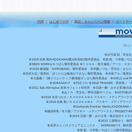
TOP
｜
はじめての方
｜
商品・キャンペーン情報
｜
カードデー
プレシ
©浜弓場 双・芳文
©2019 佐島 勤/KADOKAWA/魔法科高校2製作委員会 ©渡 航、小学
©NEKO WORKs/ネコぱら製作委員会 ©ＦＵＮＡ・亜方逸樹／アース・スタ
©2020 劇場版「SHIROBAKO」製作委員会 ©伊藤いづも・芳文社／まちカ
©筒井大志／集英社・ぼくたちは勉強ができない製作委員会 ©赤坂アカ／集英社・かぐ
©大森藤ノ･SBクリエイティブ/劇場版ダンまち製作委員会 ©GIRLS und P
©SORASAKI.F ©円谷プロ ©2018 TRIGGER・雨宮哲／
©2011 5pb./Nitroplus 未来ガジェット研究所 ©石踏一榮・みやま零
©あｆろ・芳文社／野外活動サークル ©KOTOBUKIYA /
©2016 伏見つかさ／ＫＡＤＯＫＡＷＡ アスキー・メディアワーク
©2016 佐島 勤／ＫＡＤＯＫＡＷＡ アスキー・メディアワークス刊
©GoHands,Frontier Works,KADO
©鎌池和馬／冬川基／アスキー・メディアワークス／PROJECT-RAI
©2015 石踏一榮・みやま零／株式会社ＫＡ
©2015 三屋咲ゆう・株
©高津カリノ/スクウェアエニックス・「WORKING!!3」製作
©渡 航、小学館／やはりこの製作委員会はまちがっ