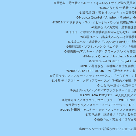
©原悠衣・芳文社／ハロー！！きんいろモザイク製作委員会 ©
©2014なもり/一迅社・七
©浜弓場 双・芳文社／ハナヤマタ製作委
©Magica Quartet／Aniplex・Madoka 
©2013 すずきあきら・Niθ・ホビージャパン／百花繚乱S
©宮原るり／芳文社・藤女生徒
©日日日・小学館／製作委員会＠がんばらない ©KADOKA
©桜場コハル・講談社／みなみけ製作委
©桜場コハル・講談社／「みなみけ おかえり」製
©裕時悠示・ソフトバンク クリエイティブ／「俺修
©鴨志田一/アスキー・メディアワークス/さくら荘製作委員会 ©Cr
©Magica Quartet／Aniplex・Mad
©GIRLS und PANZER Pr
©2012 葵せきな・狗神煌／富士見書房
©2009-2012 TYPE-MOON ©「夏色キ
©竹宮ゆゆこ／アスキー・メディアワークス／「とらドラ！」製作
©杉井 光／アスキー・メディアワークス／『神様のメモ帳』製
©なもり/一迅社・七森中ご
©あさのハジメ・メディアファクトリー／まよチ
©ANOHANA PROJECT ©入間
©高津カリノ／スクウェアエニックス・「WORKING!!」製作委員
©伏見つかさ／アスキー・メディアワークス／OIP 
©2010 沖田雅／アスキー・メディアワークス／オオ
©西尾維新・講談社 / 「刀語」製
©蒼樹うめ・芳文社／ひだま
当ホームページに記載されている全ての