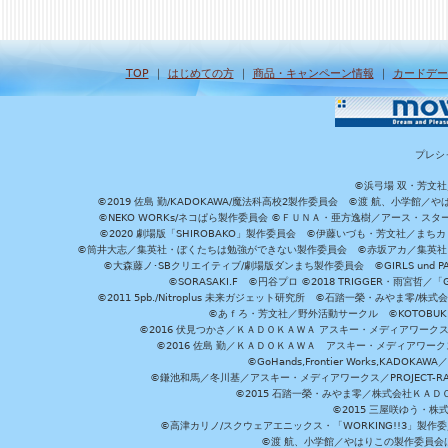
TOP
｜
はじめての方
｜
商品・キャンペーン情報
｜
カードデー
プレシ
©浜弓場 双・芳文
©2019 佐島 勤/KADOKAWA/魔法科高校2製作委員会 ©渡 航、小学
©NEKO WORKs/ネコぱら製作委員会 ©ＦＵＮＡ・亜方逸樹／アース・スタ
©2020 劇場版「SHIROBAKO」製作委員会 ©伊藤いづも・芳文社／まちカ
©筒井大志／集英社・ぼくたちは勉強ができない製作委員会 ©赤坂アカ／集英社・かぐ
©大森藤ノ･SBクリエイティブ/劇場版ダンまち製作委員会 ©GIRLS und P
©SORASAKI.F ©円谷プロ ©2018 TRIGGER・雨宮哲／
©2011 5pb./Nitroplus 未来ガジェット研究所 ©石踏一榮・みやま零
©あｆろ・芳文社／野外活動サークル ©KOTOBUKIYA /
©2016 伏見つかさ／ＫＡＤＯＫＡＷＡ アスキー・メディアワーク
©2016 佐島 勤／ＫＡＤＯＫＡＷＡ アスキー・メディアワークス刊
©GoHands,Frontier Works,KADO
©鎌池和馬／冬川基／アスキー・メディアワークス／PROJECT-RAI
©2015 石踏一榮・みやま零／株式会社ＫＡ
©2015 三屋咲ゆう・株
©高津カリノ/スクウェアエニックス・「WORKING!!3」製作
©渡 航、小学館／やはりこの製作委員会はまちがっ