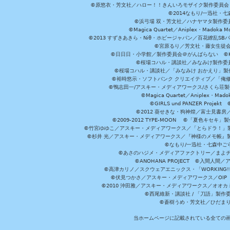
©原悠衣・芳文社／ハロー！！きんいろモザイク製作委員会 ©
©2014なもり/一迅社・七
©浜弓場 双・芳文社／ハナヤマタ製作委
©Magica Quartet／Aniplex・Madoka 
©2013 すずきあきら・Niθ・ホビージャパン／百花繚乱S
©宮原るり／芳文社・藤女生徒
©日日日・小学館／製作委員会＠がんばらない ©KADOKA
©桜場コハル・講談社／みなみけ製作委
©桜場コハル・講談社／「みなみけ おかえり」製
©裕時悠示・ソフトバンク クリエイティブ／「俺修
©鴨志田一/アスキー・メディアワークス/さくら荘製作委員会 ©Cr
©Magica Quartet／Aniplex・Mad
©GIRLS und PANZER Pr
©2012 葵せきな・狗神煌／富士見書房
©2009-2012 TYPE-MOON ©「夏色キ
©竹宮ゆゆこ／アスキー・メディアワークス／「とらドラ！」製作
©杉井 光／アスキー・メディアワークス／『神様のメモ帳』製
©なもり/一迅社・七森中ご
©あさのハジメ・メディアファクトリー／まよチ
©ANOHANA PROJECT ©入間
©高津カリノ／スクウェアエニックス・「WORKING!!」製作委員
©伏見つかさ／アスキー・メディアワークス／OIP 
©2010 沖田雅／アスキー・メディアワークス／オオ
©西尾維新・講談社 / 「刀語」製
©蒼樹うめ・芳文社／ひだま
当ホームページに記載されている全ての