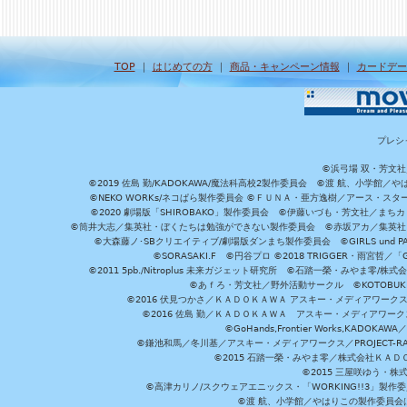
TOP
｜
はじめての方
｜
商品・キャンペーン情報
｜
カードデー
プレシ
©浜弓場 双・芳文
©2019 佐島 勤/KADOKAWA/魔法科高校2製作委員会 ©渡 航、小学
©NEKO WORKs/ネコぱら製作委員会 ©ＦＵＮＡ・亜方逸樹／アース・スタ
©2020 劇場版「SHIROBAKO」製作委員会 ©伊藤いづも・芳文社／まちカ
©筒井大志／集英社・ぼくたちは勉強ができない製作委員会 ©赤坂アカ／集英社・かぐ
©大森藤ノ･SBクリエイティブ/劇場版ダンまち製作委員会 ©GIRLS und P
©SORASAKI.F ©円谷プロ ©2018 TRIGGER・雨宮哲／
©2011 5pb./Nitroplus 未来ガジェット研究所 ©石踏一榮・みやま零
©あｆろ・芳文社／野外活動サークル ©KOTOBUKIYA /
©2016 伏見つかさ／ＫＡＤＯＫＡＷＡ アスキー・メディアワーク
©2016 佐島 勤／ＫＡＤＯＫＡＷＡ アスキー・メディアワークス刊
©GoHands,Frontier Works,KADO
©鎌池和馬／冬川基／アスキー・メディアワークス／PROJECT-RAI
©2015 石踏一榮・みやま零／株式会社ＫＡ
©2015 三屋咲ゆう・株
©高津カリノ/スクウェアエニックス・「WORKING!!3」製作
©渡 航、小学館／やはりこの製作委員会はまちがっ