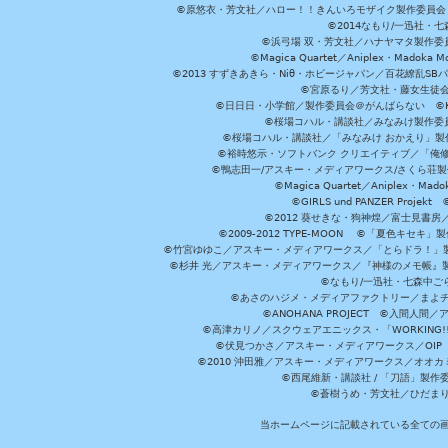
©原悠衣・芳文社／ハロー！！きんいろモザイク製作委員会 ©
©2014なもり/一迅社・七
©浜弓場 双・芳文社／ハナヤマタ製作委
©Magica Quartet／Aniplex・Madoka 
©2013 すずきあきら・Niθ・ホビージャパン／百花繚乱S
©宮原るり／芳文社・藤女生徒
©日日日・小学館／製作委員会＠がんばらない ©KADOKA
©桜場コハル・講談社／みなみけ製作委
©桜場コハル・講談社／「みなみけ おかえり」製
©裕時悠示・ソフトバンク クリエイティブ／「俺修
©鴨志田一/アスキー・メディアワークス/さくら荘製作委員会 ©Cr
©Magica Quartet／Aniplex・Mad
©GIRLS und PANZER Pr
©2012 葵せきな・狗神煌／富士見書房
©2009-2012 TYPE-MOON ©「夏色キ
©竹宮ゆゆこ／アスキー・メディアワークス／「とらドラ！」製作
©杉井 光／アスキー・メディアワークス／『神様のメモ帳』製
©なもり/一迅社・七森中ご
©あさのハジメ・メディアファクトリー／まよチ
©ANOHANA PROJECT ©入間
©高津カリノ／スクウェアエニックス・「WORKING!!」製作委員
©伏見つかさ／アスキー・メディアワークス／OIP 
©2010 沖田雅／アスキー・メディアワークス／オオ
©西尾維新・講談社 / 「刀語」製
©蒼樹うめ・芳文社／ひだま
当ホームページに記載されている全ての