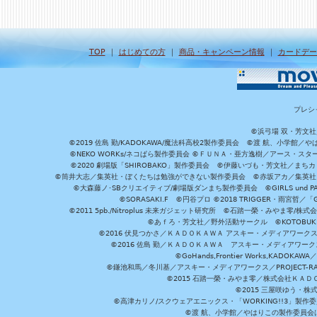
TOP
｜
はじめての方
｜
商品・キャンペーン情報
｜
カードデー
プレシ
©浜弓場 双・芳文
©2019 佐島 勤/KADOKAWA/魔法科高校2製作委員会 ©渡 航、小学
©NEKO WORKs/ネコぱら製作委員会 ©ＦＵＮＡ・亜方逸樹／アース・スタ
©2020 劇場版「SHIROBAKO」製作委員会 ©伊藤いづも・芳文社／まちカ
©筒井大志／集英社・ぼくたちは勉強ができない製作委員会 ©赤坂アカ／集英社・かぐ
©大森藤ノ･SBクリエイティブ/劇場版ダンまち製作委員会 ©GIRLS und P
©SORASAKI.F ©円谷プロ ©2018 TRIGGER・雨宮哲／
©2011 5pb./Nitroplus 未来ガジェット研究所 ©石踏一榮・みやま零
©あｆろ・芳文社／野外活動サークル ©KOTOBUKIYA /
©2016 伏見つかさ／ＫＡＤＯＫＡＷＡ アスキー・メディアワーク
©2016 佐島 勤／ＫＡＤＯＫＡＷＡ アスキー・メディアワークス刊
©GoHands,Frontier Works,KADO
©鎌池和馬／冬川基／アスキー・メディアワークス／PROJECT-RAI
©2015 石踏一榮・みやま零／株式会社ＫＡ
©2015 三屋咲ゆう・株
©高津カリノ/スクウェアエニックス・「WORKING!!3」製作
©渡 航、小学館／やはりこの製作委員会はまちがっ