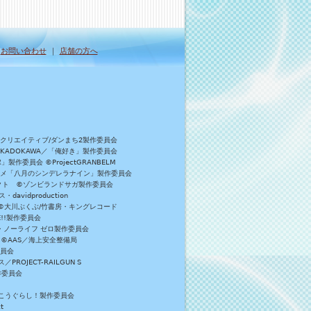
｜
お問い合わせ
｜
店舗の方へ
Bクリエイティブ/ダンまち2製作委員会
／KADOKAWA／「俺好き」製作委員会
委員会 ©ProjectGRANBELM
アニメ「八月のシンデレラナイン」製作委員会
ロジェクト ©ゾンビランドサガ製作委員会
vidproduction
員会 ©大川ぶくぶ/竹書房・キングレコード
E!!製作委員会
・ノーライフ ゼロ製作委員会
 ©AAS／海上安全整備局
委員会
JECT-RAILGUN S
作委員会
がっこうぐらし！製作委員会
t