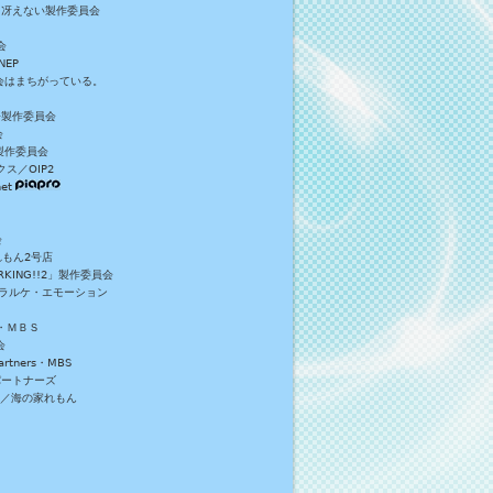
／冴えない製作委員会
会
NEP
員会はまちがっている。
S+製作委員会
会
製作委員会
ス／OIP2
et
会
れもん2号店
NG!!2」製作委員会
・ラルケ・エモーション
・ＭＢＳ
会
tners・MBS
パートナーズ
）／海の家れもん
。