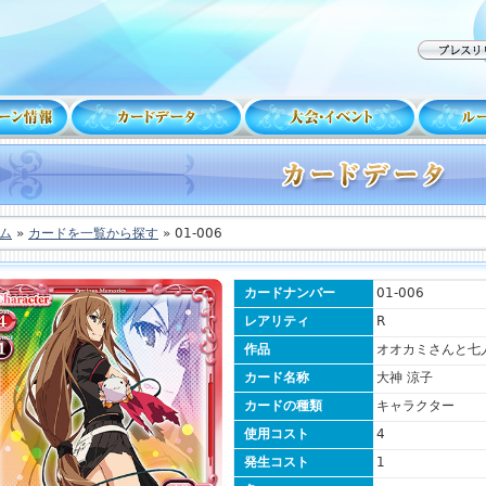
ム
»
カードを一覧から探す
» 01-006
カードナンバー
01-006
レアリティ
R
作品
オオカミさんと七
カード名称
大神 涼子
カードの種類
キャラクター
使用コスト
4
発生コスト
1