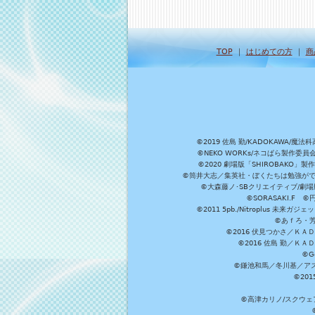
TOP
｜
はじめての方
｜
商
©2019 佐島 勤/KADOKAW
©NEKO WORKs/ネコぱら製作委
©2020 劇場版「SHIROBAKO
©筒井大志／集英社・ぼくたちは勉強ができ
©大森藤ノ･SBクリエイティブ/劇場版
©SORASAKI.F 
©2011 5pb./Nitroplus
©あｆろ・芳文
©2016 伏見つかさ／Ｋ
©2016 佐島 勤／Ｋ
©G
©鎌池和馬／冬川基／アスキ
©20
©高津カリノ/スクウェア