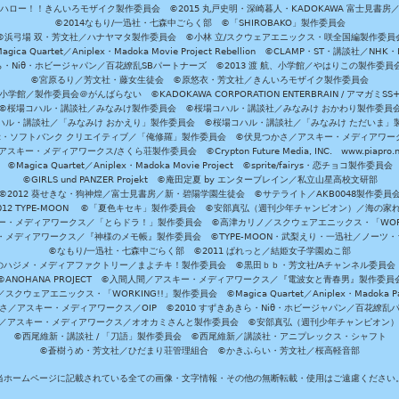
ハロー！！きんいろモザイク製作委員会 ©2015 丸戸史明・深崎暮人・KADOKAWA 富士見書房
©2014なもり/一迅社・七森中ごらく部 ©「SHIROBAKO」製作委員会
©浜弓場 双・芳文社／ハナヤマタ製作委員会 ©小林 立/スクウェアエニックス・咲全国編製作委員
agica Quartet／Aniplex・Madoka Movie Project Rebellion ©CLAMP・ST・講談社／NHK・
きら・Niθ・ホビージャパン／百花繚乱SBパートナーズ ©2013 渡 航、小学館／やはりこの製作委
©宮原るり／芳文社・藤女生徒会 ©原悠衣・芳文社／きんいろモザイク製作委員会
学館／製作委員会＠がんばらない ©KADOKAWA CORPORATION ENTERBRAIN / アマガミS
©桜場コハル・講談社／みなみけ製作委員会 ©桜場コハル・講談社／みなみけ おかわり製作委員
ハル・講談社／「みなみけ おかえり」製作委員会 ©桜場コハル・講談社／「みなみけ ただいま」
・ソフトバンク クリエイティブ／「俺修羅」製作委員会 ©伏見つかさ／アスキー・メディアワーク
スキー・メディアワークス/さくら荘製作委員会 ©Crypton Future Media, INC. www.piapro.n
©Magica Quartet／Aniplex・Madoka Movie Project ©sprite/fairys・恋チョコ製作委員会
©GIRLS und PANZER Projekt ©庵田定夏 by エンターブレイン／私立山星高校文研部
©2012 葵せきな・狗神煌／富士見書房／新・碧陽学園生徒会 ©サテライト／AKB0048製作委員
-2012 TYPE-MOON ©「夏色キセキ」製作委員会 ©安部真弘（週刊少年チャンピオン）／海の家
ー・メディアワークス／「とらドラ！」製作委員会 ©高津カリノ／スクウェアエニックス・「WORKI
・メディアワークス／『神様のメモ帳』製作委員会 ©TYPE-MOON・武梨えり・一迅社／ノーツ
©なもり/一迅社・七森中ごらく部 ©2011 ぱれっと／結姫女子学園ぬこ部
のハジメ・メディアファクトリー／まよチキ！製作委員会 ©黒田ｂｂ・芳文社/Aチャンネル委員会
©ANOHANA PROJECT ©入間人間／アスキー・メディアワークス／『電波女と青春男』製作委員
クウェアエニックス・「WORKING!!」製作委員会 ©Magica Quartet／Aniplex・Madoka Par
さ／アスキー・メディアワークス／OIP ©2010 すずきあきら・Niθ・ホビージャパン／百花繚乱
田雅／アスキー・メディアワークス／オオカミさんと製作委員会 ©安部真弘（週刊少年チャンピオン
©西尾維新・講談社 / 「刀語」製作委員会 ©西尾維新／講談社・アニプレックス・シャフト
©蒼樹うめ・芳文社／ひだまり荘管理組合 ©かきふらい・芳文社／桜高軽音部
当ホームページに記載されている全ての画像・文字情報・その他の無断転載・使用はご遠慮ください