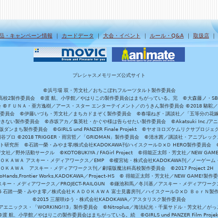
品・キャンペーン情報
｜
カードデータ
｜
大会・イベント
｜
ルール・Q&A
｜
取扱店
プレシャスメモリーズ公式サイト
©浜弓場 双・芳文社／おちこぼれフルーツタルト製作委員会
A/魔法科高校2製作委員会 ©渡 航、小学館／やはりこの製作委員会はまちがっている。完 ©大森藤ノ・S
員会 ©ＦＵＮＡ・亜方逸樹／アース・スター エンターテイメント／のうきん製作委員会 ©2018 駱駝
」製作委員会 ©伊藤いづも・芳文社／まちカドまぞく製作委員会 ©春場ねぎ・講談社／「五等分の花嫁」製作
ない製作委員会 ©赤坂アカ／集英社・かぐや様は告らせたい製作委員会 ©Akatsuki Inc./
ダンまち製作委員会 ©GIRLS und PANZER Finale Projekt ©ヤオヨロズケムリクサプ
©円谷プロ ©2018 TRIGGER・雨宮哲／「GRIDMAN」製作委員会 ©清水茜／講談社・アニプレックス・da
 未来ガジェット研究所 ©石踏一榮・みやま零/株式会社KADOKAWA刊/ハイスクールＤ×Ｄ HERO製作委
社／野外活動サークル ©KOTOBUKIYA / FAGirl Project ©得能正太郎・芳文社／NEW GAM
ＡＤＯＫＡＷＡ アスキー・メディアワークス／EMP ©榎宮祐・株式会社KADOKAWA刊／ノーゲーム
ＡＤＯＫＡＷＡ アスキー・メディアワークス刊／劇場版魔法科高校製作委員会 ©2017 Project 2H
oHands,Frontier Works,KADOKAWA／Project-HS © 得能正太郎・芳文社／NEW GAME!製作
ー・メディアワークス／PROJECT-RAILGUN ©鎌池和馬／冬川基／アスキー・メディアワークス／PRO
15 石踏一榮・みやま零／株式会社ＫＡＤＯＫＡＷＡ 富士見書房刊／ハイスクールＤ×Ｄ ＢｏｒＮ製
©2015 三屋咲ゆう・株式会社KADOKAWA／アスタリスク製作委員会
エニックス・「WORKING!!3」製作委員会 ©Nitroplus／海法紀光・千葉サドル・芳文社／
©渡 航、小学館／やはりこの製作委員会はまちがっている。続 ©GIRLS und PANZER Film Projek