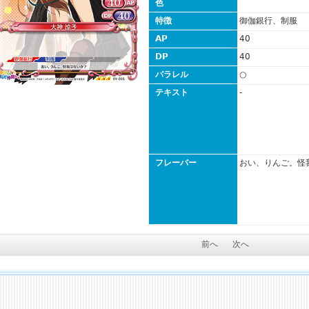
色
特徴
御伽銀行、制服
AP
40
DP
40
パラレル
○
テキスト
-
フレーバー
おい、りんご。怪
前へ
次へ