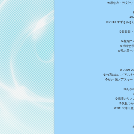
©原悠衣・芳文社／
©M
©2013 すずきあ
©日日日・小
©桜場コ
©裕時悠示
©鴨志田一/ア
©2009
©竹宮ゆゆこ／アスキ
©杉井 光／アスキー
©あさ
©高津カリノ／ス
©伏見つか
©2010 沖