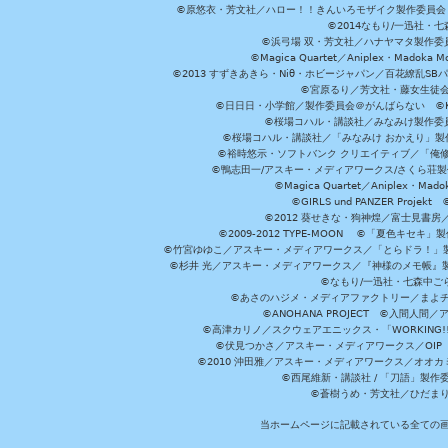
©原悠衣・芳文社／ハロー！！きんいろモザイク製作委員会 ©
©2014なもり/一迅社・七
©浜弓場 双・芳文社／ハナヤマタ製作委
©Magica Quartet／Aniplex・Madoka 
©2013 すずきあきら・Niθ・ホビージャパン／百花繚乱S
©宮原るり／芳文社・藤女生徒
©日日日・小学館／製作委員会＠がんばらない ©KADOKA
©桜場コハル・講談社／みなみけ製作委
©桜場コハル・講談社／「みなみけ おかえり」製
©裕時悠示・ソフトバンク クリエイティブ／「俺修
©鴨志田一/アスキー・メディアワークス/さくら荘製作委員会 ©Cr
©Magica Quartet／Aniplex・Mad
©GIRLS und PANZER Pr
©2012 葵せきな・狗神煌／富士見書房
©2009-2012 TYPE-MOON ©「夏色キ
©竹宮ゆゆこ／アスキー・メディアワークス／「とらドラ！」製作
©杉井 光／アスキー・メディアワークス／『神様のメモ帳』製
©なもり/一迅社・七森中ご
©あさのハジメ・メディアファクトリー／まよチ
©ANOHANA PROJECT ©入間
©高津カリノ／スクウェアエニックス・「WORKING!!」製作委員
©伏見つかさ／アスキー・メディアワークス／OIP 
©2010 沖田雅／アスキー・メディアワークス／オオ
©西尾維新・講談社 / 「刀語」製
©蒼樹うめ・芳文社／ひだま
当ホームページに記載されている全ての