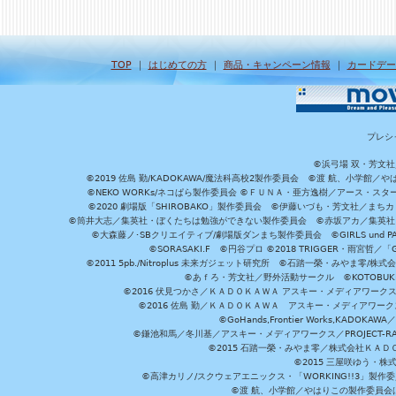
TOP
｜
はじめての方
｜
商品・キャンペーン情報
｜
カードデー
プレシ
©浜弓場 双・芳文
©2019 佐島 勤/KADOKAWA/魔法科高校2製作委員会 ©渡 航、小学
©NEKO WORKs/ネコぱら製作委員会 ©ＦＵＮＡ・亜方逸樹／アース・スタ
©2020 劇場版「SHIROBAKO」製作委員会 ©伊藤いづも・芳文社／まちカ
©筒井大志／集英社・ぼくたちは勉強ができない製作委員会 ©赤坂アカ／集英社・かぐ
©大森藤ノ･SBクリエイティブ/劇場版ダンまち製作委員会 ©GIRLS und P
©SORASAKI.F ©円谷プロ ©2018 TRIGGER・雨宮哲／
©2011 5pb./Nitroplus 未来ガジェット研究所 ©石踏一榮・みやま零
©あｆろ・芳文社／野外活動サークル ©KOTOBUKIYA /
©2016 伏見つかさ／ＫＡＤＯＫＡＷＡ アスキー・メディアワーク
©2016 佐島 勤／ＫＡＤＯＫＡＷＡ アスキー・メディアワークス刊
©GoHands,Frontier Works,KADO
©鎌池和馬／冬川基／アスキー・メディアワークス／PROJECT-RAI
©2015 石踏一榮・みやま零／株式会社ＫＡ
©2015 三屋咲ゆう・株
©高津カリノ/スクウェアエニックス・「WORKING!!3」製作
©渡 航、小学館／やはりこの製作委員会はまちがっ