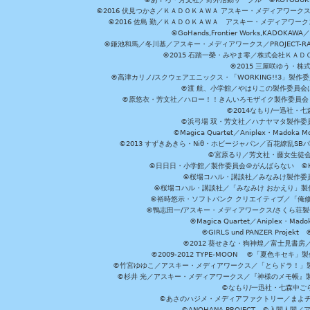
©2016 伏見つかさ／ＫＡＤＯＫＡＷＡ アスキー・メディアワーク
©2016 佐島 勤／ＫＡＤＯＫＡＷＡ アスキー・メディアワークス刊
©GoHands,Frontier Works,KADO
©鎌池和馬／冬川基／アスキー・メディアワークス／PROJECT-RAI
©2015 石踏一榮・みやま零／株式会社ＫＡ
©2015 三屋咲ゆう・株
©高津カリノ/スクウェアエニックス・「WORKING!!3」製作
©渡 航、小学館／やはりこの製作委員会はまちがっ
©原悠衣・芳文社／ハロー！！きんいろモザイク製作委員会 ©
©2014なもり/一迅社・七
©浜弓場 双・芳文社／ハナヤマタ製作委
©Magica Quartet／Aniplex・Madoka 
©2013 すずきあきら・Niθ・ホビージャパン／百花繚乱S
©宮原るり／芳文社・藤女生徒
©日日日・小学館／製作委員会＠がんばらない ©KADOKA
©桜場コハル・講談社／みなみけ製作委
©桜場コハル・講談社／「みなみけ おかえり」製
©裕時悠示・ソフトバンク クリエイティブ／「俺修
©鴨志田一/アスキー・メディアワークス/さくら荘製作委員会 ©Cr
©Magica Quartet／Aniplex・Mad
©GIRLS und PANZER Pr
©2012 葵せきな・狗神煌／富士見書房
©2009-2012 TYPE-MOON ©「夏色キ
©竹宮ゆゆこ／アスキー・メディアワークス／「とらドラ！」製作
©杉井 光／アスキー・メディアワークス／『神様のメモ帳』製
©なもり/一迅社・七森中ご
©あさのハジメ・メディアファクトリー／まよチ
©ANOHANA PROJECT ©入間