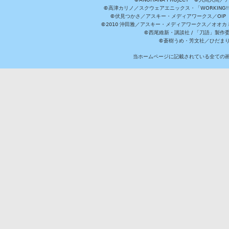
©高津カリノ／スクウェアエニックス・「WORKING!!」製作委員
©伏見つかさ／アスキー・メディアワークス／OIP 
©2010 沖田雅／アスキー・メディアワークス／オオ
©西尾維新・講談社 / 「刀語」製
©蒼樹うめ・芳文社／ひだま
当ホームページに記載されている全ての