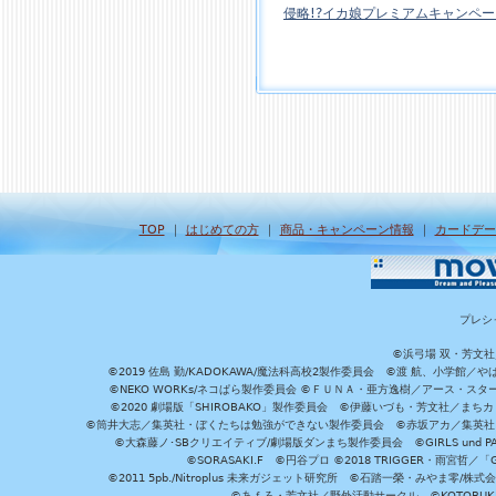
侵略!?イカ娘プレミアムキャンペ
TOP
｜
はじめての方
｜
商品・キャンペーン情報
｜
カードデー
プレシ
©浜弓場 双・芳文
©2019 佐島 勤/KADOKAWA/魔法科高校2製作委員会 ©渡 航、小学
©NEKO WORKs/ネコぱら製作委員会 ©ＦＵＮＡ・亜方逸樹／アース・スタ
©2020 劇場版「SHIROBAKO」製作委員会 ©伊藤いづも・芳文社／まちカ
©筒井大志／集英社・ぼくたちは勉強ができない製作委員会 ©赤坂アカ／集英社・かぐ
©大森藤ノ･SBクリエイティブ/劇場版ダンまち製作委員会 ©GIRLS und P
©SORASAKI.F ©円谷プロ ©2018 TRIGGER・雨宮哲／
©2011 5pb./Nitroplus 未来ガジェット研究所 ©石踏一榮・みやま零
©あｆろ・芳文社／野外活動サークル ©KOTOBUKIYA /