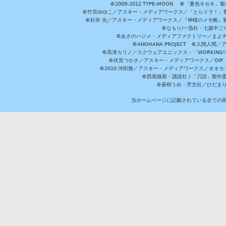
©2009-2012 TYPE-MOON ©「夏色キ
©竹宮ゆゆこ／アスキー・メディアワークス／「とらドラ！」製作
©杉井 光／アスキー・メディアワークス／『神様のメモ帳』製
©なもり/一迅社・七森中ご
©あさのハジメ・メディアファクトリー／まよチ
©ANOHANA PROJECT ©入間
©高津カリノ／スクウェアエニックス・「WORKING!!」製作委員
©伏見つかさ／アスキー・メディアワークス／OIP 
©2010 沖田雅／アスキー・メディアワークス／オオ
©西尾維新・講談社 / 「刀語」製
©蒼樹うめ・芳文社／ひだま
当ホームページに記載されている全ての