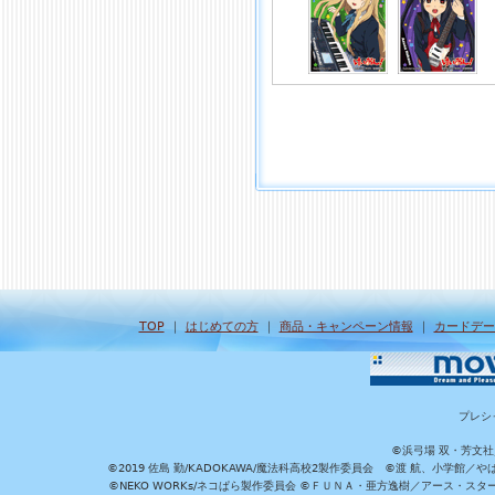
TOP
｜
はじめての方
｜
商品・キャンペーン情報
｜
カードデー
プレシ
©浜弓場 双・芳文
©2019 佐島 勤/KADOKAWA/魔法科高校2製作委員会 ©渡 航、小学
©NEKO WORKs/ネコぱら製作委員会 ©ＦＵＮＡ・亜方逸樹／アース・スタ