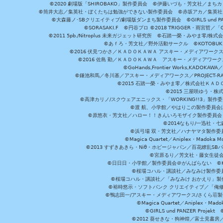
©2020 劇場版「SHIROBAKO」製作委員会 ©伊藤いづも・芳文社／まちカ
©筒井大志／集英社・ぼくたちは勉強ができない製作委員会 ©赤坂アカ／集英社・かぐ
©大森藤ノ･SBクリエイティブ/劇場版ダンまち製作委員会 ©GIRLS und P
©SORASAKI.F ©円谷プロ ©2018 TRIGGER・雨宮哲／
©2011 5pb./Nitroplus 未来ガジェット研究所 ©石踏一榮・みやま零
©あｆろ・芳文社／野外活動サークル ©KOTOBUKIYA /
©2016 伏見つかさ／ＫＡＤＯＫＡＷＡ アスキー・メディアワーク
©2016 佐島 勤／ＫＡＤＯＫＡＷＡ アスキー・メディアワークス刊
©GoHands,Frontier Works,KADO
©鎌池和馬／冬川基／アスキー・メディアワークス／PROJECT-RAI
©2015 石踏一榮・みやま零／株式会社ＫＡ
©2015 三屋咲ゆう・株
©高津カリノ/スクウェアエニックス・「WORKING!!3」製作
©渡 航、小学館／やはりこの製作委員会はまちがっ
©原悠衣・芳文社／ハロー！！きんいろモザイク製作委員会 ©
©2014なもり/一迅社・七
©浜弓場 双・芳文社／ハナヤマタ製作委
©Magica Quartet／Aniplex・Madoka 
©2013 すずきあきら・Niθ・ホビージャパン／百花繚乱S
©宮原るり／芳文社・藤女生徒
©日日日・小学館／製作委員会＠がんばらない ©KADOKA
©桜場コハル・講談社／みなみけ製作委
©桜場コハル・講談社／「みなみけ おかえり」製
©裕時悠示・ソフトバンク クリエイティブ／「俺修
©鴨志田一/アスキー・メディアワークス/さくら荘製作委員会 ©Cr
©Magica Quartet／Aniplex・Mad
©GIRLS und PANZER Pr
©2012 葵せきな・狗神煌／富士見書房