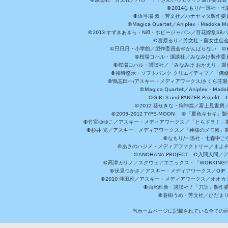
©2014なもり/一迅社・七
©浜弓場 双・芳文社／ハナヤマタ製作委
©Magica Quartet／Aniplex・Madoka 
©2013 すずきあきら・Niθ・ホビージャパン／百花繚乱S
©宮原るり／芳文社・藤女生徒
©日日日・小学館／製作委員会＠がんばらない ©KADOKA
©桜場コハル・講談社／みなみけ製作委
©桜場コハル・講談社／「みなみけ おかえり」製
©裕時悠示・ソフトバンク クリエイティブ／「俺修
©鴨志田一/アスキー・メディアワークス/さくら荘製作委員会 ©Cr
©Magica Quartet／Aniplex・Mad
©GIRLS und PANZER Pr
©2012 葵せきな・狗神煌／富士見書房
©2009-2012 TYPE-MOON ©「夏色キ
©竹宮ゆゆこ／アスキー・メディアワークス／「とらドラ！」製作
©杉井 光／アスキー・メディアワークス／『神様のメモ帳』製
©なもり/一迅社・七森中ご
©あさのハジメ・メディアファクトリー／まよチ
©ANOHANA PROJECT ©入間
©高津カリノ／スクウェアエニックス・「WORKING!!」製作委員
©伏見つかさ／アスキー・メディアワークス／OIP 
©2010 沖田雅／アスキー・メディアワークス／オオ
©西尾維新・講談社 / 「刀語」製
©蒼樹うめ・芳文社／ひだま
当ホームページに記載されている全ての