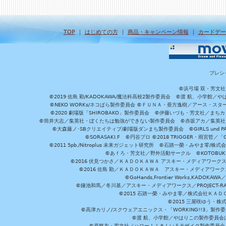
TOP
｜
はじめての方
｜
商品・キャンペーン情報
｜
カードデー
プレシ
©浜弓場 双・芳文
©2019 佐島 勤/KADOKAWA/魔法科高校2製作委員会 ©渡 航、小学
©NEKO WORKs/ネコぱら製作委員会 ©ＦＵＮＡ・亜方逸樹／アース・スタ
©2020 劇場版「SHIROBAKO」製作委員会 ©伊藤いづも・芳文社／まちカ
©筒井大志／集英社・ぼくたちは勉強ができない製作委員会 ©赤坂アカ／集英社・かぐ
©大森藤ノ･SBクリエイティブ/劇場版ダンまち製作委員会 ©GIRLS und P
©SORASAKI.F ©円谷プロ ©2018 TRIGGER・雨宮哲／
©2011 5pb./Nitroplus 未来ガジェット研究所 ©石踏一榮・みやま零
©あｆろ・芳文社／野外活動サークル ©KOTOBUKIYA /
©2016 伏見つかさ／ＫＡＤＯＫＡＷＡ アスキー・メディアワーク
©2016 佐島 勤／ＫＡＤＯＫＡＷＡ アスキー・メディアワークス刊
©GoHands,Frontier Works,KADO
©鎌池和馬／冬川基／アスキー・メディアワークス／PROJECT-RAI
©2015 石踏一榮・みやま零／株式会社ＫＡ
©2015 三屋咲ゆう・株
©高津カリノ/スクウェアエニックス・「WORKING!!3」製作
©渡 航、小学館／やはりこの製作委員会はまちがっ
©原悠衣・芳文社／ハロー！！きんいろモザイク製作委員会 ©