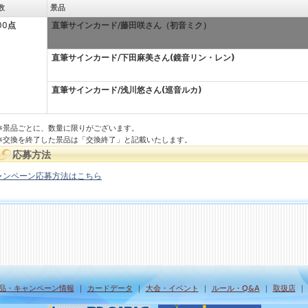
数
景品
00
点
直筆サインカード/
藤田咲さん（初音ミク）
直筆サインカード/
下田麻美さん(鏡音リン・レン)
直筆サインカード/
浅川悠さん(巡音ルカ)
※景品ごとに、数量に限りがございます。
※交換を終了した景品は「交換終了」と記載いたします。
応募方法
ャンペーン応募方法はこちら
品・キャンペーン情報
｜
カードデータ
｜
大会・イベント
｜
ルール・Q&A
｜
取扱店