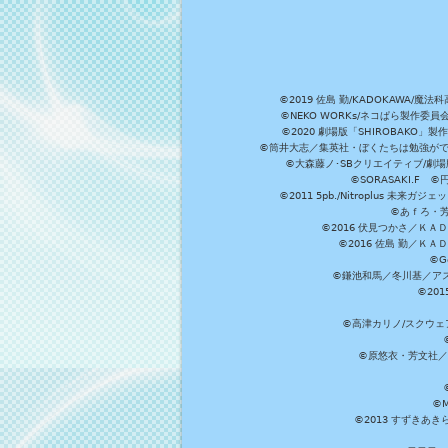
©2019 佐島 勤/KADOKAW
©NEKO WORKs/ネコぱら製作委
©2020 劇場版「SHIROBAKO
©筒井大志／集英社・ぼくたちは勉強ができ
©大森藤ノ･SBクリエイティブ/劇場版
©SORASAKI.F 
©2011 5pb./Nitroplus
©あｆろ・芳文
©2016 伏見つかさ／Ｋ
©2016 佐島 勤／Ｋ
©G
©鎌池和馬／冬川基／アスキ
©20
©高津カリノ/スクウェア
©原悠衣・芳文社／
©M
©2013 すずきあ