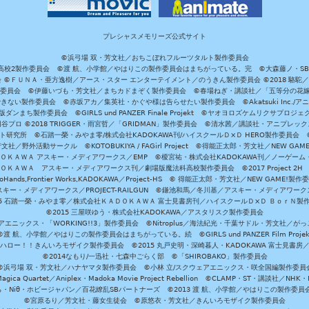
プレシャスメモリーズ公式サイト
©浜弓場 双・芳文社／おちこぼれフルーツタルト製作委員会
A/魔法科高校2製作委員会 ©渡 航、小学館／やはりこの製作委員会はまちがっている。完 ©大森藤ノ・S
員会 ©ＦＵＮＡ・亜方逸樹／アース・スター エンターテイメント／のうきん製作委員会 ©2018 駱駝
」製作委員会 ©伊藤いづも・芳文社／まちカドまぞく製作委員会 ©春場ねぎ・講談社／「五等分の花嫁」製作
ない製作委員会 ©赤坂アカ／集英社・かぐや様は告らせたい製作委員会 ©Akatsuki Inc./
ダンまち製作委員会 ©GIRLS und PANZER Finale Projekt ©ヤオヨロズケムリクサプ
©円谷プロ ©2018 TRIGGER・雨宮哲／「GRIDMAN」製作委員会 ©清水茜／講談社・アニプレックス・da
 未来ガジェット研究所 ©石踏一榮・みやま零/株式会社KADOKAWA刊/ハイスクールＤ×Ｄ HERO製作委
社／野外活動サークル ©KOTOBUKIYA / FAGirl Project ©得能正太郎・芳文社／NEW GAM
ＡＤＯＫＡＷＡ アスキー・メディアワークス／EMP ©榎宮祐・株式会社KADOKAWA刊／ノーゲーム
ＡＤＯＫＡＷＡ アスキー・メディアワークス刊／劇場版魔法科高校製作委員会 ©2017 Project 2H
oHands,Frontier Works,KADOKAWA／Project-HS © 得能正太郎・芳文社／NEW GAME!製作
ー・メディアワークス／PROJECT-RAILGUN ©鎌池和馬／冬川基／アスキー・メディアワークス／PRO
15 石踏一榮・みやま零／株式会社ＫＡＤＯＫＡＷＡ 富士見書房刊／ハイスクールＤ×Ｄ ＢｏｒＮ製
©2015 三屋咲ゆう・株式会社KADOKAWA／アスタリスク製作委員会
エニックス・「WORKING!!3」製作委員会 ©Nitroplus／海法紀光・千葉サドル・芳文社／
©渡 航、小学館／やはりこの製作委員会はまちがっている。続 ©GIRLS und PANZER Film Projek
ハロー！！きんいろモザイク製作委員会 ©2015 丸戸史明・深崎暮人・KADOKAWA 富士見書房
©2014なもり/一迅社・七森中ごらく部 ©「SHIROBAKO」製作委員会
©浜弓場 双・芳文社／ハナヤマタ製作委員会 ©小林 立/スクウェアエニックス・咲全国編製作委員
agica Quartet／Aniplex・Madoka Movie Project Rebellion ©CLAMP・ST・講談社／NHK・
きら・Niθ・ホビージャパン／百花繚乱SBパートナーズ ©2013 渡 航、小学館／やはりこの製作委
©宮原るり／芳文社・藤女生徒会 ©原悠衣・芳文社／きんいろモザイク製作委員会