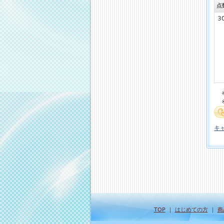
点
3
キ
TOP
｜
はじめての方
｜
商