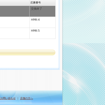
応募番号
交換終了
HMK-4
HMK-5
｜
お問い合わせ
｜
店舗の方へ