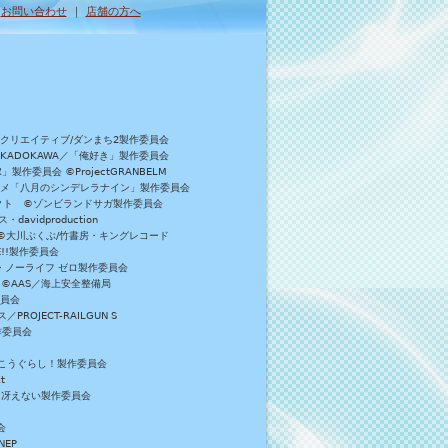
｜
お問い合わせ
｜
店舗の方へ
Bクリエイティブ/ダンまち2製作委員会
／KADOKAWA／「俺好き」製作委員会
委員会 ©ProjectGRANBELM
アニメ「八月のシンデレラナイン」製作委員会
ロジェクト ©ゾンビランドサガ製作委員会
vidproduction
員会 ©大川ぶくぶ/竹書房・キングレコード
E!!製作委員会
・ノーライフ ゼロ製作委員会
 ©AAS／海上安全整備局
委員会
JECT-RAILGUN S
作委員会
がっこうぐらし！製作委員会
t
／冴えない製作委員会
会
NEP