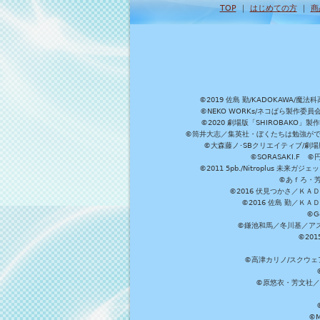
TOP
｜
はじめての方
｜
商
©2019 佐島 勤/KADOKAW
©NEKO WORKs/ネコぱら製作委
©2020 劇場版「SHIROBAKO
©筒井大志／集英社・ぼくたちは勉強ができ
©大森藤ノ･SBクリエイティブ/劇場版
©SORASAKI.F 
©2011 5pb./Nitroplus
©あｆろ・芳文
©2016 伏見つかさ／Ｋ
©2016 佐島 勤／Ｋ
©G
©鎌池和馬／冬川基／アスキ
©20
©高津カリノ/スクウェア
©原悠衣・芳文社／
©M