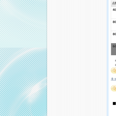
点
4
8
8
6
キ