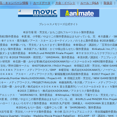
品・キャンペーン情報
｜
カードデータ
｜
大会・イベント
｜
ルール・Q&A
｜
取扱店
プレシャスメモリーズ公式サイト
©浜弓場 双・芳文社／おちこぼれフルーツタルト製作委員会
A/魔法科高校2製作委員会 ©渡 航、小学館／やはりこの製作委員会はまちがっている。完 ©大森藤ノ・S
員会 ©ＦＵＮＡ・亜方逸樹／アース・スター エンターテイメント／のうきん製作委員会 ©2018 駱駝
」製作委員会 ©伊藤いづも・芳文社／まちカドまぞく製作委員会 ©春場ねぎ・講談社／「五等分の花嫁」製作
ない製作委員会 ©赤坂アカ／集英社・かぐや様は告らせたい製作委員会 ©Akatsuki Inc./
ダンまち製作委員会 ©GIRLS und PANZER Finale Projekt ©ヤオヨロズケムリクサプ
©円谷プロ ©2018 TRIGGER・雨宮哲／「GRIDMAN」製作委員会 ©清水茜／講談社・アニプレックス・da
 未来ガジェット研究所 ©石踏一榮・みやま零/株式会社KADOKAWA刊/ハイスクールＤ×Ｄ HERO製作委
社／野外活動サークル ©KOTOBUKIYA / FAGirl Project ©得能正太郎・芳文社／NEW GAM
ＡＤＯＫＡＷＡ アスキー・メディアワークス／EMP ©榎宮祐・株式会社KADOKAWA刊／ノーゲーム
ＡＤＯＫＡＷＡ アスキー・メディアワークス刊／劇場版魔法科高校製作委員会 ©2017 Project 2H
oHands,Frontier Works,KADOKAWA／Project-HS © 得能正太郎・芳文社／NEW GAME!製作
ー・メディアワークス／PROJECT-RAILGUN ©鎌池和馬／冬川基／アスキー・メディアワークス／PRO
15 石踏一榮・みやま零／株式会社ＫＡＤＯＫＡＷＡ 富士見書房刊／ハイスクールＤ×Ｄ ＢｏｒＮ製
©2015 三屋咲ゆう・株式会社KADOKAWA／アスタリスク製作委員会
エニックス・「WORKING!!3」製作委員会 ©Nitroplus／海法紀光・千葉サドル・芳文社／
©渡 航、小学館／やはりこの製作委員会はまちがっている。続 ©GIRLS und PANZER Film Projek
ハロー！！きんいろモザイク製作委員会 ©2015 丸戸史明・深崎暮人・KADOKAWA 富士見書房
©2014なもり/一迅社・七森中ごらく部 ©「SHIROBAKO」製作委員会
©浜弓場 双・芳文社／ハナヤマタ製作委員会 ©小林 立/スクウェアエニックス・咲全国編製作委員
agica Quartet／Aniplex・Madoka Movie Project Rebellion ©CLAMP・ST・講談社／NHK・