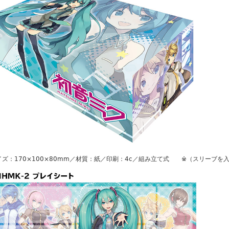
イズ：170×100×80mm／材質：紙／印刷：4c／組み立て式 ※（スリーブを