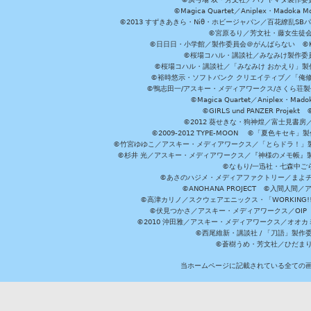
©Magica Quartet／Aniplex・Madoka 
©2013 すずきあきら・Niθ・ホビージャパン／百花繚乱S
©宮原るり／芳文社・藤女生徒
©日日日・小学館／製作委員会＠がんばらない ©KADOKA
©桜場コハル・講談社／みなみけ製作委
©桜場コハル・講談社／「みなみけ おかえり」製
©裕時悠示・ソフトバンク クリエイティブ／「俺修
©鴨志田一/アスキー・メディアワークス/さくら荘製作委員会 ©Cr
©Magica Quartet／Aniplex・Mad
©GIRLS und PANZER Pr
©2012 葵せきな・狗神煌／富士見書房
©2009-2012 TYPE-MOON ©「夏色キ
©竹宮ゆゆこ／アスキー・メディアワークス／「とらドラ！」製作
©杉井 光／アスキー・メディアワークス／『神様のメモ帳』製
©なもり/一迅社・七森中ご
©あさのハジメ・メディアファクトリー／まよチ
©ANOHANA PROJECT ©入間
©高津カリノ／スクウェアエニックス・「WORKING!!」製作委員
©伏見つかさ／アスキー・メディアワークス／OIP 
©2010 沖田雅／アスキー・メディアワークス／オオ
©西尾維新・講談社 / 「刀語」製
©蒼樹うめ・芳文社／ひだま
当ホームページに記載されている全ての