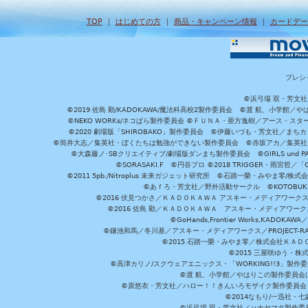
TOP
｜
はじめての方
｜
商品・キャンペーン情報
｜
カードデー
プレシ
©浜弓場 双・芳文
©2019 佐島 勤/KADOKAWA/魔法科高校2製作委員会 ©渡 航、小学
©NEKO WORKs/ネコぱら製作委員会 ©ＦＵＮＡ・亜方逸樹／アース・スタ
©2020 劇場版「SHIROBAKO」製作委員会 ©伊藤いづも・芳文社／まちカ
©筒井大志／集英社・ぼくたちは勉強ができない製作委員会 ©赤坂アカ／集英社・かぐ
©大森藤ノ･SBクリエイティブ/劇場版ダンまち製作委員会 ©GIRLS und P
©SORASAKI.F ©円谷プロ ©2018 TRIGGER・雨宮哲／
©2011 5pb./Nitroplus 未来ガジェット研究所 ©石踏一榮・みやま零
©あｆろ・芳文社／野外活動サークル ©KOTOBUKIYA /
©2016 伏見つかさ／ＫＡＤＯＫＡＷＡ アスキー・メディアワーク
©2016 佐島 勤／ＫＡＤＯＫＡＷＡ アスキー・メディアワークス刊
©GoHands,Frontier Works,KADO
©鎌池和馬／冬川基／アスキー・メディアワークス／PROJECT-RAI
©2015 石踏一榮・みやま零／株式会社ＫＡ
©2015 三屋咲ゆう・株
©高津カリノ/スクウェアエニックス・「WORKING!!3」製作
©渡 航、小学館／やはりこの製作委員会はまちがっ
©原悠衣・芳文社／ハロー！！きんいろモザイク製作委員会 ©
©2014なもり/一迅社・七
©浜弓場 双・芳文社／ハナヤマタ製作委