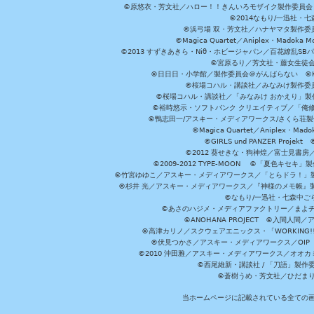
©原悠衣・芳文社／ハロー！！きんいろモザイク製作委員会 ©
©2014なもり/一迅社・七
©浜弓場 双・芳文社／ハナヤマタ製作委
©Magica Quartet／Aniplex・Madoka 
©2013 すずきあきら・Niθ・ホビージャパン／百花繚乱S
©宮原るり／芳文社・藤女生徒
©日日日・小学館／製作委員会＠がんばらない ©KADOKA
©桜場コハル・講談社／みなみけ製作委
©桜場コハル・講談社／「みなみけ おかえり」製
©裕時悠示・ソフトバンク クリエイティブ／「俺修
©鴨志田一/アスキー・メディアワークス/さくら荘製作委員会 ©Cr
©Magica Quartet／Aniplex・Mad
©GIRLS und PANZER Pr
©2012 葵せきな・狗神煌／富士見書房
©2009-2012 TYPE-MOON ©「夏色キ
©竹宮ゆゆこ／アスキー・メディアワークス／「とらドラ！」製作
©杉井 光／アスキー・メディアワークス／『神様のメモ帳』製
©なもり/一迅社・七森中ご
©あさのハジメ・メディアファクトリー／まよチ
©ANOHANA PROJECT ©入間
©高津カリノ／スクウェアエニックス・「WORKING!!」製作委員
©伏見つかさ／アスキー・メディアワークス／OIP 
©2010 沖田雅／アスキー・メディアワークス／オオ
©西尾維新・講談社 / 「刀語」製
©蒼樹うめ・芳文社／ひだま
当ホームページに記載されている全ての