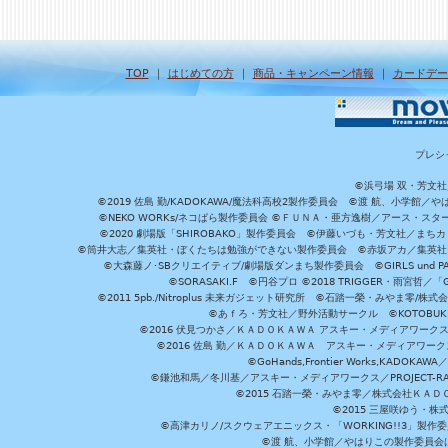
TOP
｜
はじめての方
｜
商品・キャンペーン情報
｜
カードデー
プレシ
©浜弓場 双・芳文
©2019 佐島 勤/KADOKAWA/魔法科高校2製作委員会 ©渡 航、小学
©NEKO WORKs/ネコぱら製作委員会 ©ＦＵＮＡ・亜方逸樹／アース・スタ
©2020 劇場版「SHIROBAKO」製作委員会 ©伊藤いづも・芳文社／まちカ
©筒井大志／集英社・ぼくたちは勉強ができない製作委員会 ©赤坂アカ／集英社・かぐ
©大森藤ノ･SBクリエイティブ/劇場版ダンまち製作委員会 ©GIRLS und P
©SORASAKI.F ©円谷プロ ©2018 TRIGGER・雨宮哲／
©2011 5pb./Nitroplus 未来ガジェット研究所 ©石踏一榮・みやま零
©あｆろ・芳文社／野外活動サークル ©KOTOBUKIYA /
©2016 伏見つかさ／ＫＡＤＯＫＡＷＡ アスキー・メディアワーク
©2016 佐島 勤／ＫＡＤＯＫＡＷＡ アスキー・メディアワークス刊
©GoHands,Frontier Works,KADO
©鎌池和馬／冬川基／アスキー・メディアワークス／PROJECT-RAI
©2015 石踏一榮・みやま零／株式会社ＫＡ
©2015 三屋咲ゆう・株
©高津カリノ/スクウェアエニックス・「WORKING!!3」製作
©渡 航、小学館／やはりこの製作委員会はまちがっ