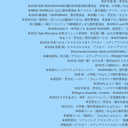
©浜弓場 双・芳文
©2019 佐島 勤/KADOKAWA/魔法科高校2製作委員会 ©渡 航、小学
©NEKO WORKs/ネコぱら製作委員会 ©ＦＵＮＡ・亜方逸樹／アース・スタ
©2020 劇場版「SHIROBAKO」製作委員会 ©伊藤いづも・芳文社／まちカ
©筒井大志／集英社・ぼくたちは勉強ができない製作委員会 ©赤坂アカ／集英社・かぐ
©大森藤ノ･SBクリエイティブ/劇場版ダンまち製作委員会 ©GIRLS und P
©SORASAKI.F ©円谷プロ ©2018 TRIGGER・雨宮哲／
©2011 5pb./Nitroplus 未来ガジェット研究所 ©石踏一榮・みやま零
©あｆろ・芳文社／野外活動サークル ©KOTOBUKIYA /
©2016 伏見つかさ／ＫＡＤＯＫＡＷＡ アスキー・メディアワーク
©2016 佐島 勤／ＫＡＤＯＫＡＷＡ アスキー・メディアワークス刊
©GoHands,Frontier Works,KADO
©鎌池和馬／冬川基／アスキー・メディアワークス／PROJECT-RAI
©2015 石踏一榮・みやま零／株式会社ＫＡ
©2015 三屋咲ゆう・株
©高津カリノ/スクウェアエニックス・「WORKING!!3」製作
©渡 航、小学館／やはりこの製作委員会はまちがっ
©原悠衣・芳文社／ハロー！！きんいろモザイク製作委員会 ©
©2014なもり/一迅社・七
©浜弓場 双・芳文社／ハナヤマタ製作委
©Magica Quartet／Aniplex・Madoka 
©2013 すずきあきら・Niθ・ホビージャパン／百花繚乱S
©宮原るり／芳文社・藤女生徒
©日日日・小学館／製作委員会＠がんばらない ©KADOKA
©桜場コハル・講談社／みなみけ製作委
©桜場コハル・講談社／「みなみけ おかえり」製
©裕時悠示・ソフトバンク クリエイティブ／「俺修
©鴨志田一/アスキー・メディアワークス/さくら荘製作委員会 ©Cr