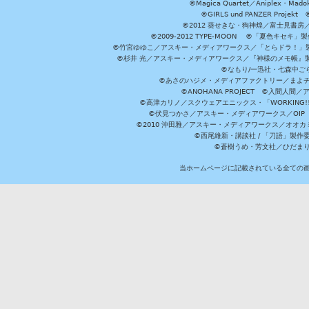
©Magica Quartet／Aniplex・Mad
©GIRLS und PANZER Pr
©2012 葵せきな・狗神煌／富士見書房
©2009-2012 TYPE-MOON ©「夏色キ
©竹宮ゆゆこ／アスキー・メディアワークス／「とらドラ！」製作
©杉井 光／アスキー・メディアワークス／『神様のメモ帳』製
©なもり/一迅社・七森中ご
©あさのハジメ・メディアファクトリー／まよチ
©ANOHANA PROJECT ©入間
©高津カリノ／スクウェアエニックス・「WORKING!!」製作委員
©伏見つかさ／アスキー・メディアワークス／OIP 
©2010 沖田雅／アスキー・メディアワークス／オオ
©西尾維新・講談社 / 「刀語」製
©蒼樹うめ・芳文社／ひだま
当ホームページに記載されている全ての