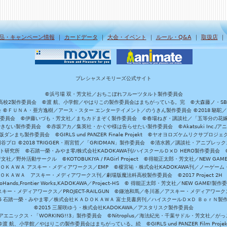
品・キャンペーン情報
｜
カードデータ
｜
大会・イベント
｜
ルール・Q&A
｜
取扱店
プレシャスメモリーズ公式サイト
©浜弓場 双・芳文社／おちこぼれフルーツタルト製作委員会
A/魔法科高校2製作委員会 ©渡 航、小学館／やはりこの製作委員会はまちがっている。完 ©大森藤ノ・S
員会 ©ＦＵＮＡ・亜方逸樹／アース・スター エンターテイメント／のうきん製作委員会 ©2018 駱駝
」製作委員会 ©伊藤いづも・芳文社／まちカドまぞく製作委員会 ©春場ねぎ・講談社／「五等分の花嫁」製作
ない製作委員会 ©赤坂アカ／集英社・かぐや様は告らせたい製作委員会 ©Akatsuki Inc./
ダンまち製作委員会 ©GIRLS und PANZER Finale Projekt ©ヤオヨロズケムリクサプ
©円谷プロ ©2018 TRIGGER・雨宮哲／「GRIDMAN」製作委員会 ©清水茜／講談社・アニプレックス・da
 未来ガジェット研究所 ©石踏一榮・みやま零/株式会社KADOKAWA刊/ハイスクールＤ×Ｄ HERO製作委
社／野外活動サークル ©KOTOBUKIYA / FAGirl Project ©得能正太郎・芳文社／NEW GAM
ＡＤＯＫＡＷＡ アスキー・メディアワークス／EMP ©榎宮祐・株式会社KADOKAWA刊／ノーゲーム
ＡＤＯＫＡＷＡ アスキー・メディアワークス刊／劇場版魔法科高校製作委員会 ©2017 Project 2H
oHands,Frontier Works,KADOKAWA／Project-HS © 得能正太郎・芳文社／NEW GAME!製作
ー・メディアワークス／PROJECT-RAILGUN ©鎌池和馬／冬川基／アスキー・メディアワークス／PRO
15 石踏一榮・みやま零／株式会社ＫＡＤＯＫＡＷＡ 富士見書房刊／ハイスクールＤ×Ｄ ＢｏｒＮ製
©2015 三屋咲ゆう・株式会社KADOKAWA／アスタリスク製作委員会
エニックス・「WORKING!!3」製作委員会 ©Nitroplus／海法紀光・千葉サドル・芳文社／
©渡 航、小学館／やはりこの製作委員会はまちがっている。続 ©GIRLS und PANZER Film Projek