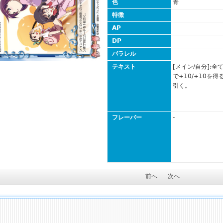
色
青
特徴
AP
DP
パラレル
テキスト
[メイン/自分]:
で+10/+10を
引く。
フレーバー
-
前へ
次へ