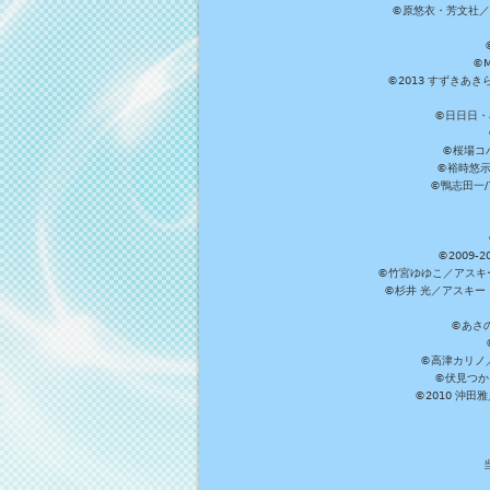
©原悠衣・芳文社／
©M
©2013 すずきあ
©日日日・小
©桜場コ
©裕時悠示
©鴨志田一/ア
©2009
©竹宮ゆゆこ／アスキ
©杉井 光／アスキー
©あさ
©高津カリノ／ス
©伏見つか
©2010 沖