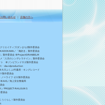
｜
お問い合わせ
｜
店舗の方へ
Bクリエイティブ/ダンまち2製作委員会
／KADOKAWA／「俺好き」製作委員会
委員会 ©ProjectGRANBELM
アニメ「八月のシンデレラナイン」製作委員会
ロジェクト ©ゾンビランドサガ製作委員会
vidproduction
員会 ©大川ぶくぶ/竹書房・キングレコード
E!!製作委員会
・ノーライフ ゼロ製作委員会
 ©AAS／海上安全整備局
委員会
JECT-RAILGUN S
作委員会
がっこうぐらし！製作委員会
t