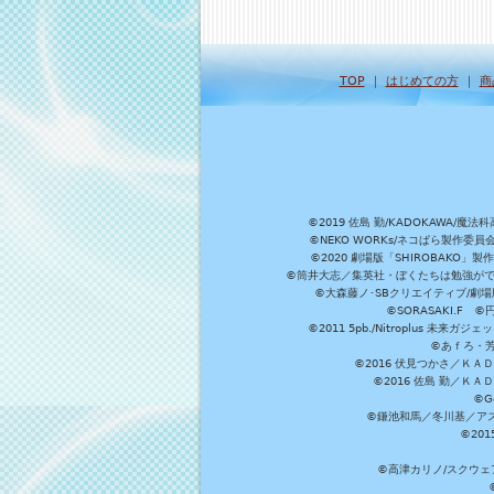
TOP
｜
はじめての方
｜
商
©2019 佐島 勤/KADOKAW
©NEKO WORKs/ネコぱら製作委
©2020 劇場版「SHIROBAKO
©筒井大志／集英社・ぼくたちは勉強ができ
©大森藤ノ･SBクリエイティブ/劇場版
©SORASAKI.F 
©2011 5pb./Nitroplus
©あｆろ・芳文
©2016 伏見つかさ／Ｋ
©2016 佐島 勤／Ｋ
©G
©鎌池和馬／冬川基／アスキ
©20
©高津カリノ/スクウェア