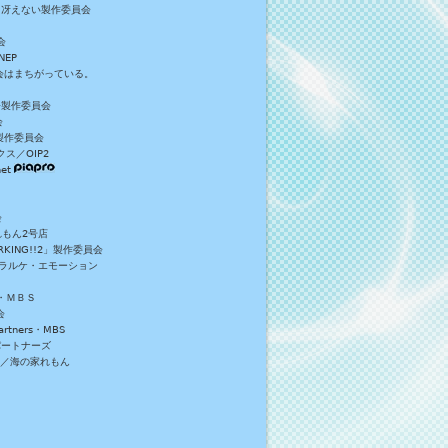
／冴えない製作委員会
会
NEP
員会はまちがっている。
S+製作委員会
会
製作委員会
ス／OIP2
et
会
れもん2号店
NG!!2」製作委員会
・ラルケ・エモーション
・ＭＢＳ
会
tners・MBS
パートナーズ
）／海の家れもん
。