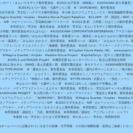
ハロー！！きんいろモザイク製作委員会 ©2015 丸戸史明・深崎暮人・KADOKAWA 富士見書房
©2014なもり/一迅社・七森中ごらく部 ©「SHIROBAKO」製作委員会
©浜弓場 双・芳文社／ハナヤマタ製作委員会 ©小林 立/スクウェアエニックス・咲全国編製作委員
agica Quartet／Aniplex・Madoka Movie Project Rebellion ©CLAMP・ST・講談社／NHK・
きら・Niθ・ホビージャパン／百花繚乱SBパートナーズ ©2013 渡 航、小学館／やはりこの製作委
©宮原るり／芳文社・藤女生徒会 ©原悠衣・芳文社／きんいろモザイク製作委員会
学館／製作委員会＠がんばらない ©KADOKAWA CORPORATION ENTERBRAIN / アマガミS
©桜場コハル・講談社／みなみけ製作委員会 ©桜場コハル・講談社／みなみけ おかわり製作委員
ハル・講談社／「みなみけ おかえり」製作委員会 ©桜場コハル・講談社／「みなみけ ただいま」
・ソフトバンク クリエイティブ／「俺修羅」製作委員会 ©伏見つかさ／アスキー・メディアワーク
スキー・メディアワークス/さくら荘製作委員会 ©Crypton Future Media, INC. www.piapro.n
©Magica Quartet／Aniplex・Madoka Movie Project ©sprite/fairys・恋チョコ製作委員会
©GIRLS und PANZER Projekt ©庵田定夏 by エンターブレイン／私立山星高校文研部
©2012 葵せきな・狗神煌／富士見書房／新・碧陽学園生徒会 ©サテライト／AKB0048製作委員
-2012 TYPE-MOON ©「夏色キセキ」製作委員会 ©安部真弘（週刊少年チャンピオン）／海の家
ー・メディアワークス／「とらドラ！」製作委員会 ©高津カリノ／スクウェアエニックス・「WORKI
・メディアワークス／『神様のメモ帳』製作委員会 ©TYPE-MOON・武梨えり・一迅社／ノーツ
©なもり/一迅社・七森中ごらく部 ©2011 ぱれっと／結姫女子学園ぬこ部
のハジメ・メディアファクトリー／まよチキ！製作委員会 ©黒田ｂｂ・芳文社/Aチャンネル委員会
©ANOHANA PROJECT ©入間人間／アスキー・メディアワークス／『電波女と青春男』製作委員
クウェアエニックス・「WORKING!!」製作委員会 ©Magica Quartet／Aniplex・Madoka Par
さ／アスキー・メディアワークス／OIP ©2010 すずきあきら・Niθ・ホビージャパン／百花繚乱
田雅／アスキー・メディアワークス／オオカミさんと製作委員会 ©安部真弘（週刊少年チャンピオン
©西尾維新・講談社 / 「刀語」製作委員会 ©西尾維新／講談社・アニプレックス・シャフト
©蒼樹うめ・芳文社／ひだまり荘管理組合 ©かきふらい・芳文社／桜高軽音部
当ホームページに記載されている全ての画像・文字情報・その他の無断転載・使用はご遠慮ください