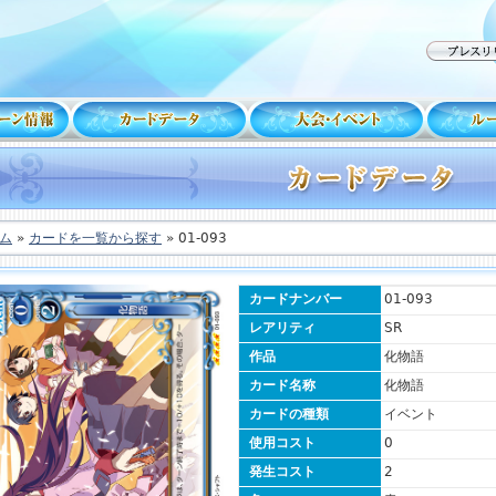
ム
»
カードを一覧から探す
» 01-093
カードナンバー
01-093
レアリティ
SR
作品
化物語
カード名称
化物語
カードの種類
イベント
使用コスト
0
発生コスト
2