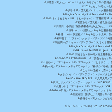
©原悠衣・芳文社／ハロー！！きんいろモザイク製作委員会 ©
©2014なもり/一迅社・七
©浜弓場 双・芳文社／ハナヤマタ製作委
©Magica Quartet／Aniplex・Madoka 
©2013 すずきあきら・Niθ・ホビージャパン／百花繚乱S
©宮原るり／芳文社・藤女生徒
©日日日・小学館／製作委員会＠がんばらない ©KADOKA
©桜場コハル・講談社／みなみけ製作委
©桜場コハル・講談社／「みなみけ おかえり」製
©裕時悠示・ソフトバンク クリエイティブ／「俺修
©鴨志田一/アスキー・メディアワークス/さくら荘製作委員会 ©Cr
©Magica Quartet／Aniplex・Mad
©GIRLS und PANZER Pr
©2012 葵せきな・狗神煌／富士見書房
©2009-2012 TYPE-MOON ©「夏色キ
©竹宮ゆゆこ／アスキー・メディアワークス／「とらドラ！」製作
©杉井 光／アスキー・メディアワークス／『神様のメモ帳』製
©なもり/一迅社・七森中ご
©あさのハジメ・メディアファクトリー／まよチ
©ANOHANA PROJECT ©入間
©高津カリノ／スクウェアエニックス・「WORKING!!」製作委員
©伏見つかさ／アスキー・メディアワークス／OIP 
©2010 沖田雅／アスキー・メディアワークス／オオ
©西尾維新・講談社 / 「刀語」製
©蒼樹うめ・芳文社／ひだま
当ホームページに記載されている全ての