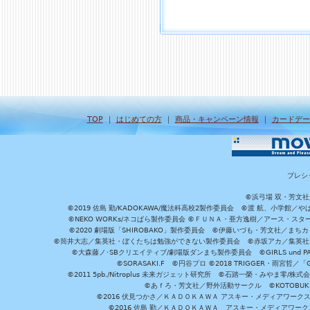
TOP
｜
はじめての方
｜
商品・キャンペーン情報
｜
カードデー
プレシ
©浜弓場 双・芳文
©2019 佐島 勤/KADOKAWA/魔法科高校2製作委員会 ©渡 航、小学
©NEKO WORKs/ネコぱら製作委員会 ©ＦＵＮＡ・亜方逸樹／アース・スタ
©2020 劇場版「SHIROBAKO」製作委員会 ©伊藤いづも・芳文社／まちカ
©筒井大志／集英社・ぼくたちは勉強ができない製作委員会 ©赤坂アカ／集英社・かぐ
©大森藤ノ･SBクリエイティブ/劇場版ダンまち製作委員会 ©GIRLS und P
©SORASAKI.F ©円谷プロ ©2018 TRIGGER・雨宮哲／
©2011 5pb./Nitroplus 未来ガジェット研究所 ©石踏一榮・みやま零
©あｆろ・芳文社／野外活動サークル ©KOTOBUKIYA /
©2016 伏見つかさ／ＫＡＤＯＫＡＷＡ アスキー・メディアワーク
©2016 佐島 勤／ＫＡＤＯＫＡＷＡ アスキー・メディアワークス刊