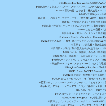
©GoHands,Frontier Works,KADO
©鎌池和馬／冬川基／アスキー・メディアワークス／PROJECT-RAI
©2015 石踏一榮・みやま零／株式会社ＫＡ
©2015 三屋咲ゆう・株
©高津カリノ/スクウェアエニックス・「WORKING!!3」製作
©渡 航、小学館／やはりこの製作委員会はまちがっ
©原悠衣・芳文社／ハロー！！きんいろモザイク製作委員会 ©
©2014なもり/一迅社・七
©浜弓場 双・芳文社／ハナヤマタ製作委
©Magica Quartet／Aniplex・Madoka 
©2013 すずきあきら・Niθ・ホビージャパン／百花繚乱S
©宮原るり／芳文社・藤女生徒
©日日日・小学館／製作委員会＠がんばらない ©KADOKA
©桜場コハル・講談社／みなみけ製作委
©桜場コハル・講談社／「みなみけ おかえり」製
©裕時悠示・ソフトバンク クリエイティブ／「俺修
©鴨志田一/アスキー・メディアワークス/さくら荘製作委員会 ©Cr
©Magica Quartet／Aniplex・Mad
©GIRLS und PANZER Pr
©2012 葵せきな・狗神煌／富士見書房
©2009-2012 TYPE-MOON ©「夏色キ
©竹宮ゆゆこ／アスキー・メディアワークス／「とらドラ！」製作
©杉井 光／アスキー・メディアワークス／『神様のメモ帳』製
©なもり/一迅社・七森中ご
©あさのハジメ・メディアファクトリー／まよチ
©ANOHANA PROJECT ©入間
©高津カリノ／スクウェアエニックス・「WORKING!!」製作委員
©伏見つかさ／アスキー・メディアワークス／OIP 