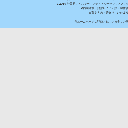
©2010 沖田雅／アスキー・メディアワークス／オオ
©西尾維新・講談社 / 「刀語」製
©蒼樹うめ・芳文社／ひだま
当ホームページに記載されている全ての