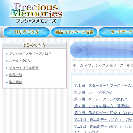
プレシャスメモリーズとは？
ルール・Q&A
ホーム
» プレシャスメモリーズ 初
チュートリアル動画
商品一覧
取扱店舗
第１回 スターターとブースターの
第３回 カードの見かた
第５回 ゲーム、ターンの流れ２
第７回 デッキの組み方（基礎編）
第９回 作品別デッキ紹介（『ひだ
第11回 作品別デッキ紹介（『刀語
第13回 作品別デッキ紹介（『け
ん!!』）その２